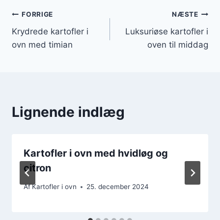
Indlægsnavigation
FORRIGE
NÆSTE
Krydrede kartofler i
Luksuriøse kartofler i
ovn med timian
oven til middag
Lignende indlæg
Kartofler i ovn med hvidløg og
citron
Af
Kartofler i ovn
25. december 2024