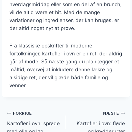
hverdagsmiddag eller som en del af en brunch,
vil de altid være et hit. Med de mange
variationer og ingredienser, der kan bruges, er
der altid noget nyt at prøve.
Fra klassiske opskrifter til moderne
fortolkninger, kartofler i ovn er en ret, der aldrig
går af mode. Så næste gang du planlægger et
måltid, overvej at inkludere denne lækre og
alsidige ret, der vil glæde både familie og
venner.
Indlægsnavigation
FORRIGE
NÆSTE
Kartofler i ovn: sprøde
Kartofler i ovn: fløde
med olie og løg
og krydderurter