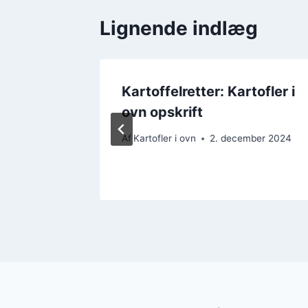
Lignende indlæg
olie:
Kartoffelretter: Kartofler i
ovn opskrift
mber 2024
Af
Kartofler i ovn
2. december 2024