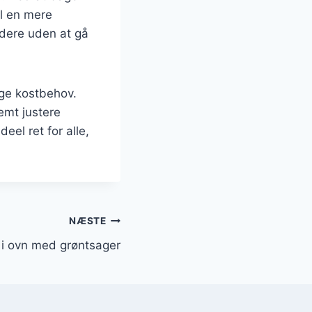
il en mere
ndere uden at gå
lige kostbehov.
emt justere
eel ret for alle,
NÆSTE
r i ovn med grøntsager