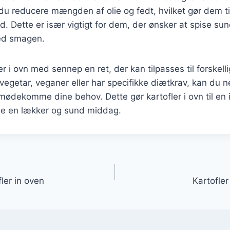
du reducere mængden af olie og fedt, hvilket gør dem t
 Dette er især vigtigt for dem, der ønsker at spise su
ed smagen.
er i ovn med sennep en ret, der kan tilpasses til forskel
egetar, veganer eller har specifikke diætkrav, kan du n
imødekomme dine behov. Dette gør kartofler i ovn til en id
de en lækker og sund middag.
gation
fler in oven
Kartofle