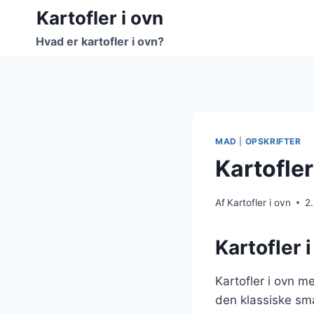
Fortsæt
Kartofler i ovn
til
Hvad er kartofler i ovn?
indhold
MAD
|
OPSKRIFTER
Kartofle
Af
Kartofler i ovn
2
Kartofler 
Kartofler i ovn m
den klassiske sma