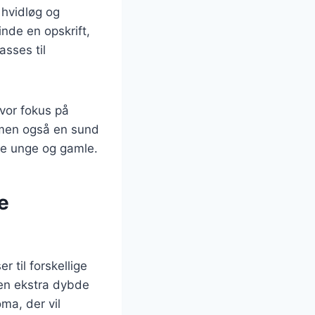
a hvidløg og
inde en opskrift,
asses til
vor fokus på
 men også en sund
åde unge og gamle.
e
 til forskellige
 en ekstra dybde
ma, der vil