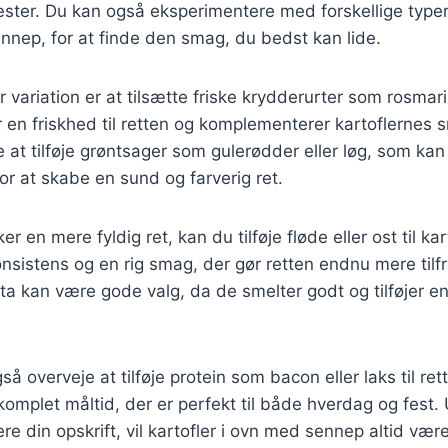
ster. Du kan også eksperimentere med forskellige type
sennep, for at finde den smag, du bedst kan lide.
variation er at tilsætte friske krydderurter som rosmarin
jer en friskhed til retten og komplementerer kartoflernes
e at tilføje grøntsager som gulerødder eller løg, som 
or at skabe en sund og farverig ret.
r en mere fyldig ret, kan du tilføje fløde eller ost til kar
nsistens og en rig smag, der gør retten endnu mere tilfr
ta kan være gode valg, da de smelter godt og tilføjer en
å overveje at tilføje protein som bacon eller laks til rett
n komplet måltid, der er perfekt til både hverdag og fest
ere din opskrift, vil kartofler i ovn med sennep altid v