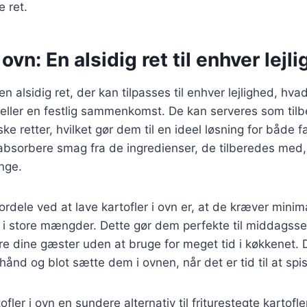
e ret.
 ovn: En alsidig ret til enhver lejl
 en alsidig ret, der kan tilpasses til enhver lejlighed, hv
ler en festlig sammenkomst. De kan serveres som tilbeh
iske retter, hvilket gør dem til en ideel løsning for både 
 absorbere smag fra de ingredienser, de tilberedes med,
nge.
fordele ved at lave kartofler i ovn er, at de kræver mini
 i store mængder. Dette gør dem perfekte til middagsse
re dine gæster uden at bruge for meget tid i køkkenet.
hånd og blot sætte dem i ovnen, når det er tid til at spi
fler i ovn en sundere alternativ til friturestegte kartofl