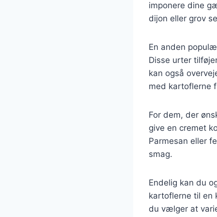
imponere dine gæ
dijon eller grov 
En anden populær 
Disse urter tilfø
kan også overvej
med kartoflerne f
For dem, der ønske
give en cremet ko
Parmesan eller fe
smag.
Endelig kan du ogs
kartoflerne til e
du vælger at vari