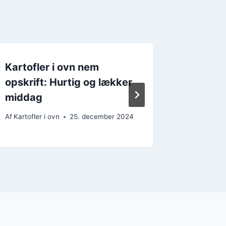
Kartofler i ovn nem
Kartofl
opskrift: Hurtig og lækker
krydder
middag
retten
Af
Kartofler i ovn
25. december 2024
Af
Kartofler