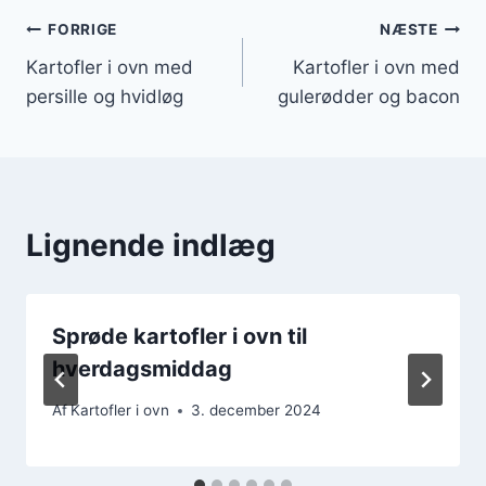
Indlægsnavigation
FORRIGE
NÆSTE
Kartofler i ovn med
Kartofler i ovn med
persille og hvidløg
gulerødder og bacon
Lignende indlæg
Sprøde kartofler i ovn til
hverdagsmiddag
Af
Kartofler i ovn
3. december 2024