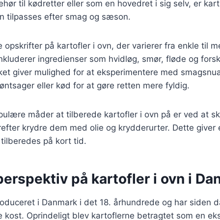
hør til kødretter eller som en hovedret i sig selv, er kart
kan tilpasses efter smag og sæson.
e opskrifter på kartofler i ovn, der varierer fra enkle til
inkluderer ingredienser som hvidløg, smør, fløde og forsk
lket giver mulighed for at eksperimentere med smagsnua
grøntsager eller kød for at gøre retten mere fyldig.
ulære måder at tilberede kartofler i ovn på er ved at 
erefter krydre dem med olie og krydderurter. Dette giver
tilberedes på kort tid.
perspektiv på kartofler i ovn i D
troduceret i Danmark i det 18. århundrede og har siden d
 kost. Oprindeligt blev kartoflerne betragtet som en ek