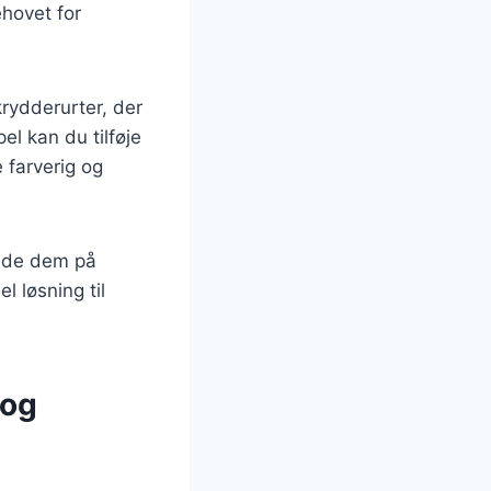
ehovet for
rydderurter, der
l kan du tilføje
e farverig og
rede dem på
l løsning til
 og