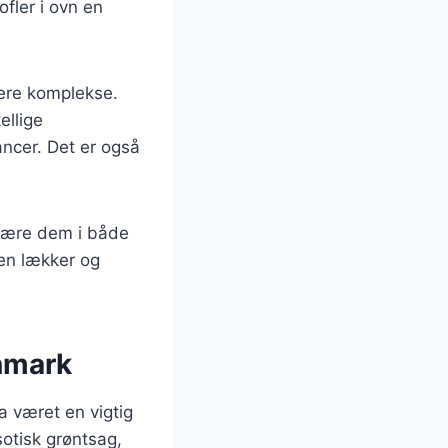
ofler i ovn en
 mere komplekse.
ellige
ncer. Det er også
skære dem i både
 en lækker og
anmark
a været en vigtig
sotisk grøntsag,