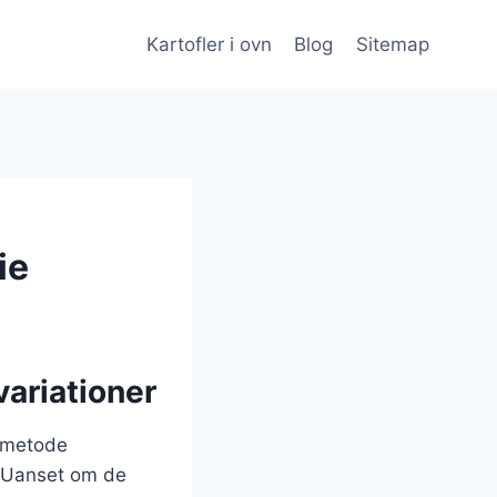
Kartofler i ovn
Blog
Sitemap
ie
variationer
gsmetode
. Uanset om de