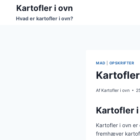
Fortsæt
Kartofler i ovn
til
Hvad er kartofler i ovn?
indhold
MAD
|
OPSKRIFTER
Kartofler
Af
Kartofler i ovn
2
Kartofler 
Kartofler i ovn e
fremhæver kartof