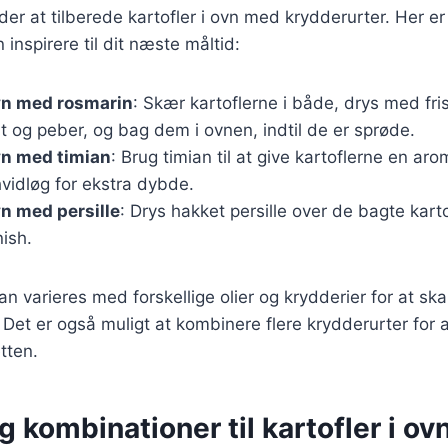
r at tilberede kartofler i ovn med krydderurter. Her e
n inspirere til dit næste måltid:
ovn med rosmarin
: Skær kartoflerne i både, drys med fri
alt og peber, og bag dem i ovnen, indtil de er sprøde.
ovn med timian
: Brug timian til at give kartoflerne en ar
vidløg for ekstra dybde.
vn med persille
: Drys hakket persille over de bagte kartof
nish.
kan varieres med forskellige olier og krydderier for at sk
Det er også muligt at kombinere flere krydderurter for at
etten.
g kombinationer til kartofler i ov