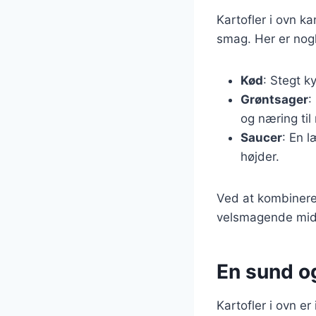
Kartofler i ovn k
smag. Her er nog
Kød
: Stegt k
Grøntsager
:
og næring til
Saucer
: En l
højder.
Ved at kombinere 
velsmagende midda
En sund og
Kartofler i ovn 