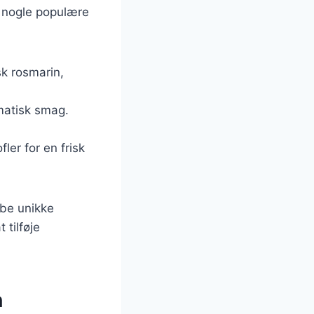
r nogle populære
sk rosmarin,
omatisk smag.
ler for en frisk
abe unikke
 tilføje
n