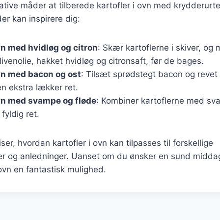
tive måder at tilberede kartofler i ovn med krydderurter
der kan inspirere dig:
ovn med hvidløg og citron
: Skær kartoflerne i skiver, og
livenolie, hakket hvidløg og citronsaft, før de bages.
ovn med bacon og ost
: Tilsæt sprødstegt bacon og revet 
en ekstra lækker ret.
ovn med svampe og fløde
: Kombiner kartoflerne med sva
fyldig ret.
iser, hvordan kartofler i ovn kan tilpasses til forskellige
 og anledninger. Uanset om du ønsker en sund middag e
i ovn en fantastisk mulighed.