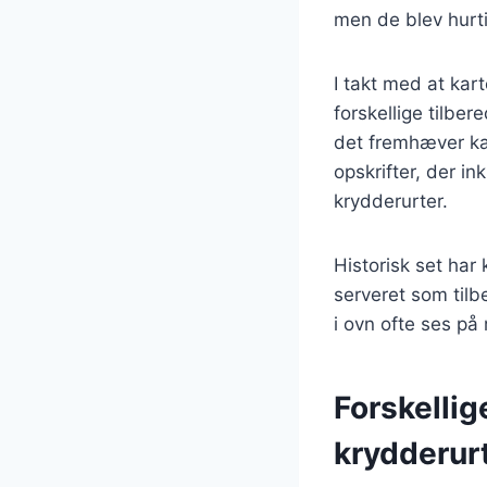
men de blev hurt
I takt med at kar
forskellige tilbe
det fremhæver kar
opskrifter, der in
krydderurter.
Historisk set har 
serveret som tilbe
i ovn ofte ses på
Forskellig
krydderur