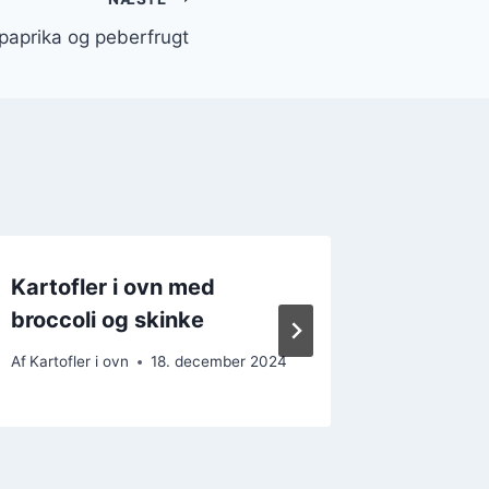
 paprika og peberfrugt
Kartofler i ovn med
Kartofl
broccoli og skinke
og sva
Af
Kartofler i ovn
18. december 2024
Af
Kartofler