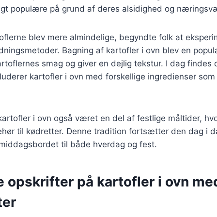
igt populære på grund af deres alsidighed og næringsvæ
toflerne blev mere almindelige, begyndte folk at ekspe
redningsmetoder. Bagning af kartofler i ovn blev en pop
toflernes smag og giver en dejlig tekstur. I dag findes
kluderer kartofler i ovn med forskellige ingredienser som
kartofler i ovn også været en del af festlige måltider, hv
hør til kødretter. Denne tradition fortsætter den dag i d
 middagsbordet til både hverdag og fest.
e opskrifter på kartofler i ovn me
ter