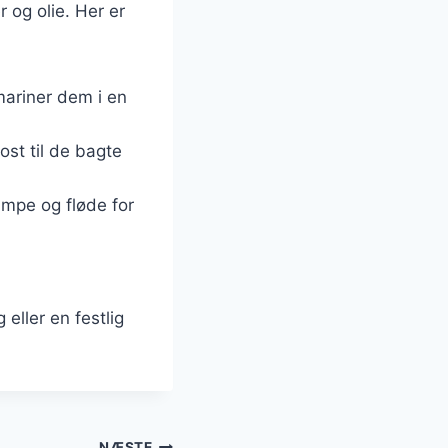
 og olie. Her er
 mariner dem i en
ost til de bagte
mpe og fløde for
ller en festlig
NÆSTE