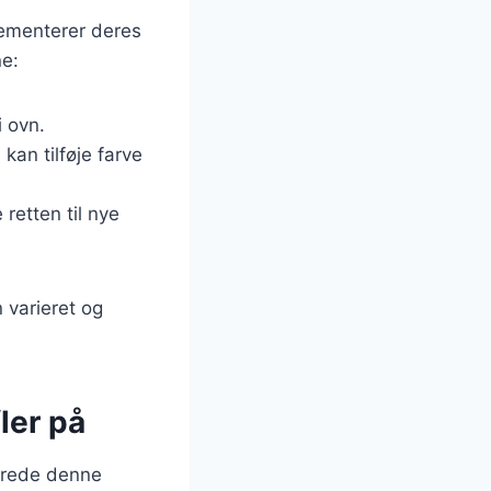
lementerer deres
ne:
i ovn.
kan tilføje farve
retten til nye
 varieret og
ler på
berede denne