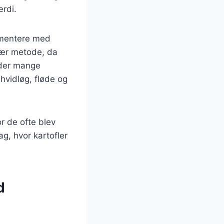
rdi.
rimentere med
ulær metode, da
 der mange
 hvidløg, fløde og
or de ofte blev
ag, hvor kartofler
d