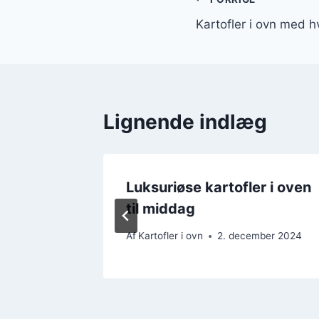
Indlægsnavi
Kartofler i ovn med h
Lignende indlæg
 ost og
Luksuriøse kartofler i oven
til middag
ember 2024
Af
Kartofler i ovn
2. december 2024