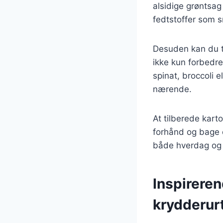
alsidige grøntsag
fedtstoffer som sm
Desuden kan du t
ikke kun forbedr
spinat, broccoli e
nærende.
At tilberede kart
forhånd og bage d
både hverdag og f
Inspireren
krydderur