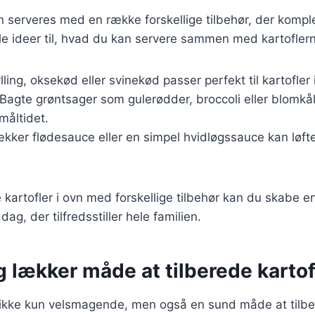
an serveres med en række forskellige tilbehør, der komp
le ideer til, hvad du kan servere sammen med kartofler
ylling, oksekød eller svinekød passer perfekt til kartofler 
 Bagte grøntsager som gulerødder, broccoli eller blomkål 
 måltidet.
ækker flødesauce eller en simpel hvidløgssauce kan løfte 
kartofler i ovn med forskellige tilbehør kan du skabe en
g, der tilfredsstiller hele familien.
 lækker måde at tilberede kartof
er ikke kun velsmagende, men også en sund måde at til