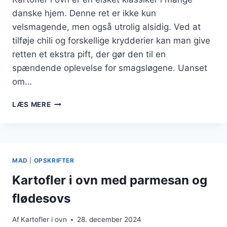
danske hjem. Denne ret er ikke kun
velsmagende, men også utrolig alsidig. Ved at
tilføje chili og forskellige krydderier kan man give
retten et ekstra pift, der gør den til en
spændende oplevelse for smagsløgene. Uanset
om…
KARTOFLER
LÆS MERE
I
OVN
MED
CHILI
OG
MAD
|
OPSKRIFTER
KRYDDERIER
Kartofler i ovn med parmesan og
flødesovs
Af
Kartofler i ovn
28. december 2024