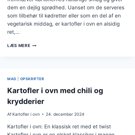
dem en dejlig sprødhed. Uanset om de serveres
som tilbehør til kødretter eller som en del af en
vegetarisk middag, er kartofler i ovn en alsidig
ret,…
KARTOFLER
LÆS MERE
I
OVN
NEM
OPSKRIFT:
HURTIGT
MAD
|
OPSKRIFTER
OG
ENKELT
Kartofler i ovn med chili og
krydderier
Af
Kartofler i ovn
24. december 2024
Kartofler i ovn: En klassisk ret med et twist
Kartofler i ovn er en elsket klassiker i mange