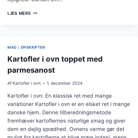
KARTOFLER
LÆS MERE
I
OVN
NEM
OPSKRIFT
MED
MAD
|
OPSKRIFTER
GRØNTSAGER
Kartofler i ovn toppet med
parmesanost
Af
Kartofler i ovn
1. december 2024
Kartofler i ovn: En klassisk ret med mange
variationer Kartofler i ovn er en elsket ret i mange
danske hjem. Denne tilberedningsmetode
fremhæver kartoflernes naturlige smag og giver
dem en dejlig sprødhed. Ovnens varme gør det
muligt for kartoflerne at blive møre indeni, mens