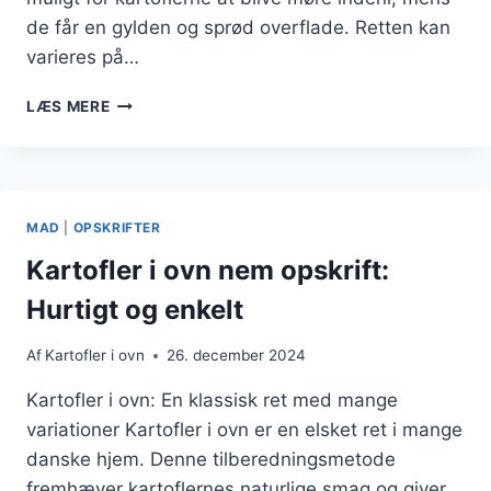
de får en gylden og sprød overflade. Retten kan
varieres på…
KARTOFLER
LÆS MERE
I
OVN
TOPPET
MED
PARMESANOST
MAD
|
OPSKRIFTER
Kartofler i ovn nem opskrift:
Hurtigt og enkelt
Af
Kartofler i ovn
26. december 2024
Kartofler i ovn: En klassisk ret med mange
variationer Kartofler i ovn er en elsket ret i mange
danske hjem. Denne tilberedningsmetode
fremhæver kartoflernes naturlige smag og giver