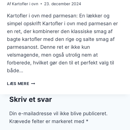
Af
Kartofler i ovn
23. december 2024
Kartofler i ovn med parmesan: En lækker og
simpel opskrift Kartofler i ovn med parmesan er
en ret, der kombinerer den klassiske smag af
bagte kartofler med den rige og salte smag af
parmesanost. Denne ret er ikke kun
velsmagende, men også utrolig nem at
forberede, hvilket gør den til et perfekt valg til
både…
KARTOFLER
LÆS MERE
I
OVN
Skriv et svar
MED
PARMESAN:
FOR
Din e-mailadresse vil ikke blive publiceret.
EN
Krævede felter er markeret med
*
EKSTRA