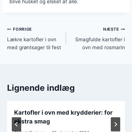
blive husket og elsket af alle.
Indlægsnavigation
FORRIGE
NÆSTE
Lækre kartofler i ovn
Smagfulde kartofler i
med grøntsager til fest
ovn med rosmarin
Lignende indlæg
Kartofler i ovn med krydderier: for
ekstra smag