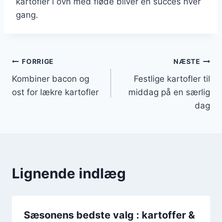
kartofler i ovn med fløde bliver en succes hver
gang.
Indlægsnavigation
FORRIGE
NÆSTE
Kombiner bacon og
Festlige kartofler til
ost for lækre kartofler
middag på en særlig
dag
Lignende indlæg
Sæsonens bedste valg : kartoffer &