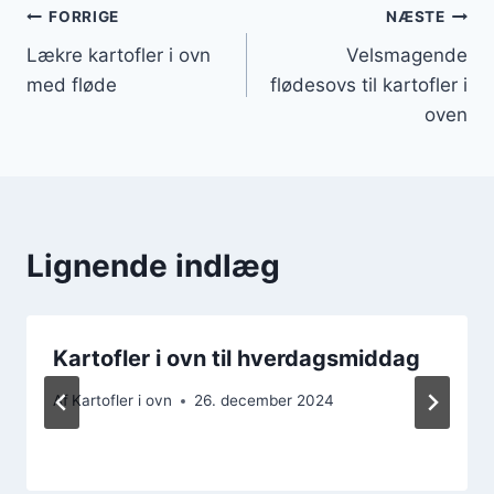
Indlægsnavigation
FORRIGE
NÆSTE
Lækre kartofler i ovn
Velsmagende
med fløde
flødesovs til kartofler i
oven
Lignende indlæg
Kartofler i ovn til hverdagsmiddag
Af
Kartofler i ovn
26. december 2024