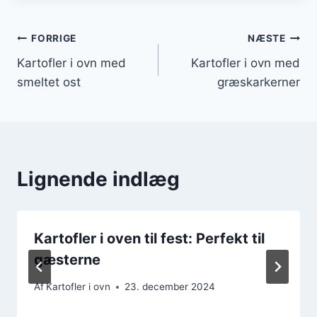
Indlægsnavigation
FORRIGE
NÆSTE
Kartofler i ovn med
Kartofler i ovn med
smeltet ost
græskarkerner
Lignende indlæg
Kartofler i oven til fest: Perfekt til
gæsterne
Af
Kartofler i ovn
23. december 2024