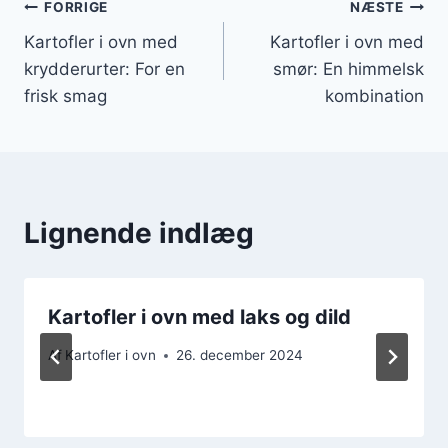
Indlægsnavigation
FORRIGE
NÆSTE
Kartofler i ovn med
Kartofler i ovn med
krydderurter: For en
smør: En himmelsk
frisk smag
kombination
Lignende indlæg
Kartofler i ovn med laks og dild
Af
Kartofler i ovn
26. december 2024