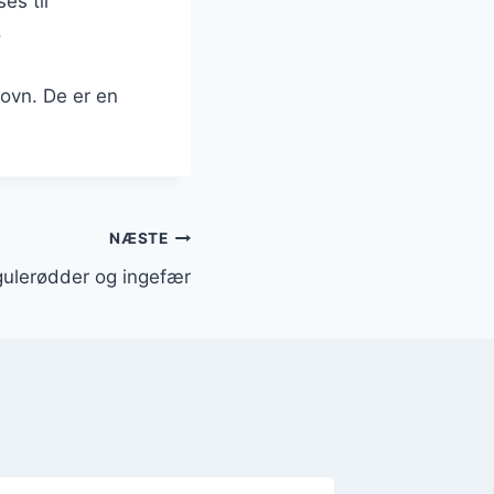
es til
.
 ovn. De er en
NÆSTE
gulerødder og ingefær