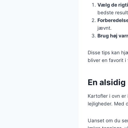
Vælg de rigt
bedste result
Forberedels
jævnt.
Brug høj va
Disse tips kan hj
bliver en favorit i
En alsidig 
Kartofler i ovn e
lejligheder. Med 
Uanset om du serv