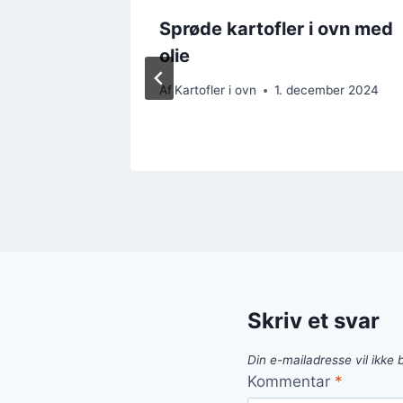
 i oven:
Sprøde kartofler i ovn med
olie
Af
Kartofler i ovn
1. december 2024
mber 2024
Skriv et svar
Din e-mailadresse vil ikke b
Kommentar
*