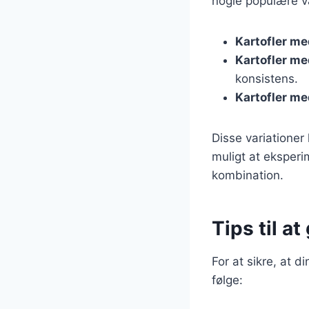
nogle populære va
Kartofler me
Kartofler me
konsistens.
Kartofler m
Disse variationer
muligt at eksperi
kombination.
Tips til at
For at sikre, at d
følge: