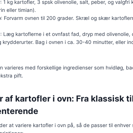
r
: 1 kg kartofler, 3 spsk olivenolie, salt, peber, og valgfri
in eller timian).
e
: Forvarm ovnen til 200 grader. Skræl og skær kartoflern
g
: Læg kartoflerne i et ovnfast fad, dryp med olivenolie,
g krydderurter. Bag i ovnen i ca. 30-40 minutter, eller in
n varieres med forskellige ingredienser som hvidløg, bac
kstra pift.
 af kartofler i ovn: Fra klassisk ti
enterende
r at variere kartofler i ovn på, så de passer til enhver