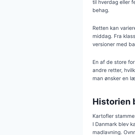
til hverdag eller 
behag.
Retten kan variere
middag. Fra klas
versioner med ba
En af de store fo
andre retter, hvil
man ønsker en l
Historien 
Kartofler stammer
I Danmark blev ka
madlavning. Ovnr