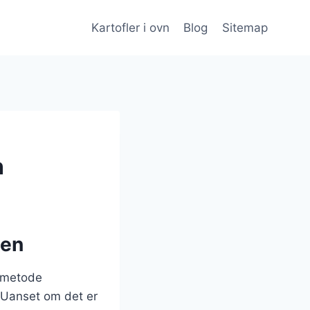
Kartofler i ovn
Blog
Sitemap
n
ien
gsmetode
 Uanset om det er