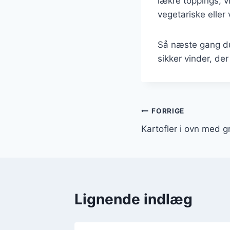
lækre toppings, vi
vegetariske eller
Så næste gang du 
sikker vinder, de
Indlægsnavi
FORRIGE
Kartofler i ovn med g
Lignende indlæg