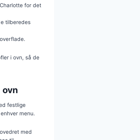
 Charlotte for det
de tilberedes
 overflade.
ler i ovn, så de
i ovn
ed festlige
l enhver menu.
 hovedret med