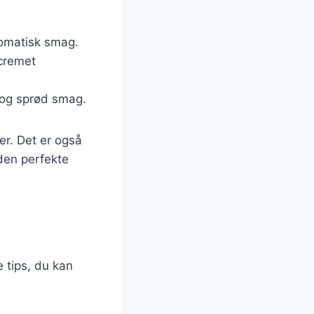
aromatisk smag.
 cremet
t og sprød smag.
er. Det er også
 den perfekte
e tips, du kan