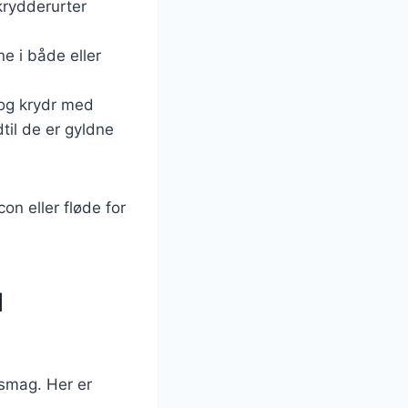
 krydderurter
e i både eller
 og krydr med
dtil de er gyldne
on eller fløde for
l
 smag. Her er