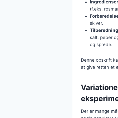
Ingrediense
(f.eks. rosmar
Forberedels
skiver.
Tilberednin
salt, peber o
og sprøde.
Denne opskrift ka
at give retten et e
Variationer
eksperim
Der er mange måde