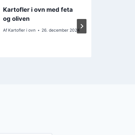
Kartofler i ovn med feta
Kartofl
og oliven
muskat
Af
Kartofler i ovn
26. december 2024
Af
Kartofler