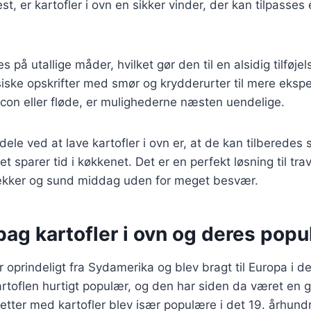
fest, er kartofler i ovn en sikker vinder, der kan tilpasse
s på utallige måder, hvilket gør den til en alsidig tilføjel
siske opskrifter med smør og krydderurter til mere eks
con eller fløde, er mulighederne næsten uendelige.
rdele ved at lave kartofler i ovn er, at de kan tilberede
ket sparer tid i køkkenet. Det er en perfekt løsning til tr
ækker og sund middag uden for meget besvær.
bag kartofler i ovn og deres popul
 oprindeligt fra Sydamerika og blev bragt til Europa i d
rtoflen hurtigt populær, og den har siden da været en g
etter med kartofler blev især populære i det 19. århun