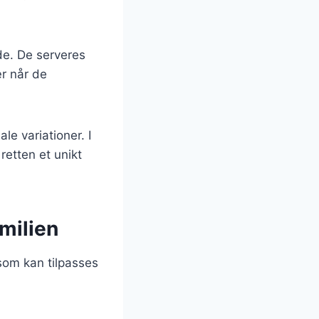
de. De serveres
ær når de
le variationer. I
retten et unikt
amilien
 som kan tilpasses