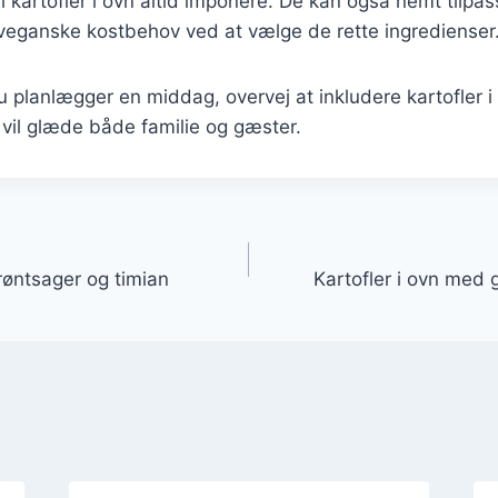
l kartofler i ovn altid imponere. De kan også nemt tilpass
 veganske kostbehov ved at vælge de rette ingredienser
planlægger en middag, overvej at inkludere kartofler i
r vil glæde både familie og gæster.
gation
røntsager og timian
Kartofler i ovn med 