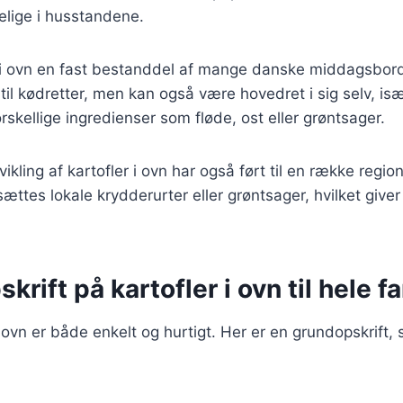
elige i husstandene.
er i ovn en fast bestanddel af mange danske middagsbor
 til kødretter, men kan også være hovedret i sig selv, is
rskellige ingredienser som fløde, ost eller grøntsager.
ikling af kartofler i ovn har også ført til en række regiona
ættes lokale krydderurter eller grøntsager, hvilket giver 
krift på kartofler i ovn til hele f
i ovn er både enkelt og hurtigt. Her er en grundopskrift,