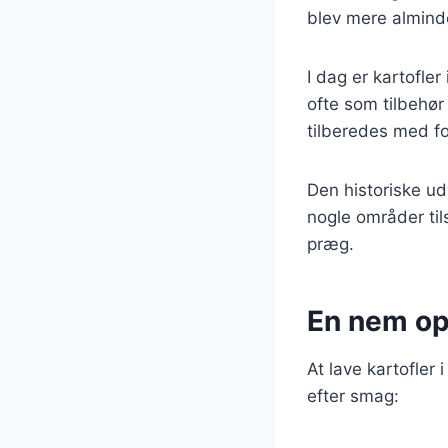
blev mere almind
I dag er kartofl
ofte som tilbehør
tilberedes med fo
Den historiske udv
nogle områder tils
præg.
En nem ops
At lave kartofler 
efter smag: