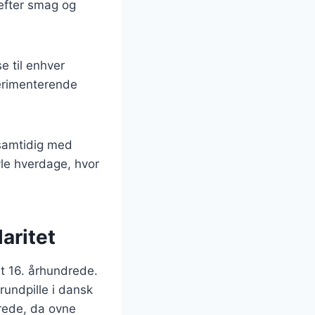
s efter smag og
se til enhver
perimenterende
s samtidig med
avle hverdage, hvor
aritet
et 16. århundrede.
rundpille i dansk
drede, da ovne