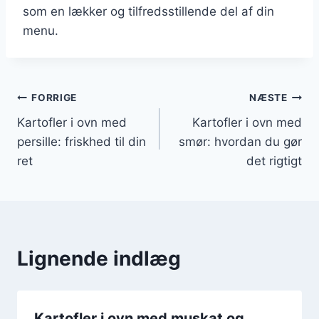
som en lækker og tilfredsstillende del af din
menu.
Indlægsnavigation
FORRIGE
NÆSTE
Kartofler i ovn med
Kartofler i ovn med
persille: friskhed til din
smør: hvordan du gør
ret
det rigtigt
Lignende indlæg
Kartofler i ovn med muskat og