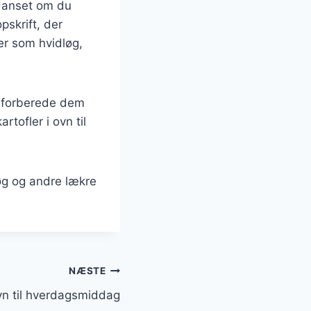
. Uanset om du
pskrift, der
ser som hvidløg,
n forberede dem
rtofler i ovn til
øg og andre lækre
NÆSTE
ovn til hverdagsmiddag