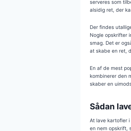
serveres som tilbe
alsidig ret, der 
Der findes utallig
Nogle opskrifter i
smag. Det er også
at skabe en ret, d
En af de mest pop
kombinerer den m
skaber en uimodst
Sådan lave
At lave kartofler
en nem opskrift, 