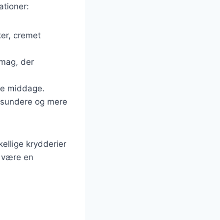
ationer:
ker, cremet
smag, der
ige middage.
n sundere og mere
ellige krydderier
d være en