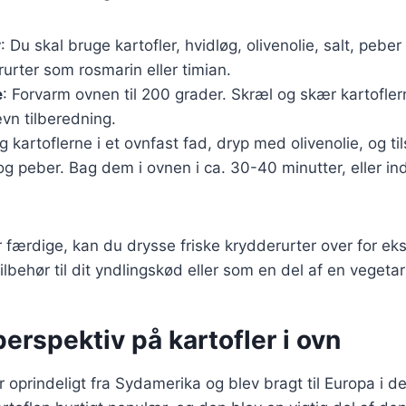
r
: Du skal bruge kartofler, hvidløg, olivenolie, salt, pebe
rurter som rosmarin eller timian.
e
: Forvarm ovnen til 200 grader. Skræl og skær kartofler
ævn tilberedning.
g kartoflerne i et ovnfast fad, dryp med olivenolie, og t
 og peber. Bag dem i ovnen i ca. 30-40 minutter, eller ind
r færdige, kan du drysse friske krydderurter over for ek
behør til dit yndlingskød eller som en del af en vegeta
perspektiv på kartofler i ovn
 oprindeligt fra Sydamerika og blev bragt til Europa i d