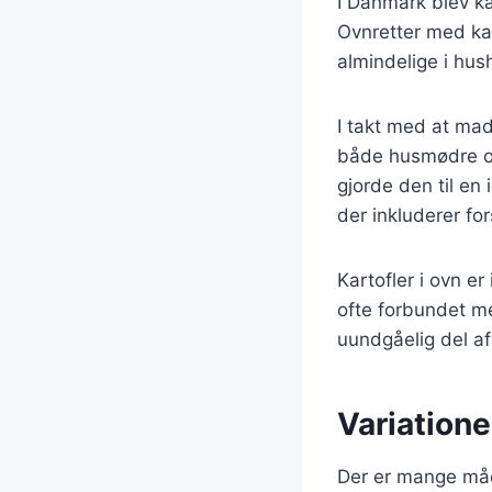
I Danmark blev ka
Ovnretter med ka
almindelige i hus
I takt med at mad
både husmødre og 
gjorde den til en 
der inkluderer fo
Kartofler i ovn e
ofte forbundet me
uundgåelig del a
Variationer
Der er mange måder