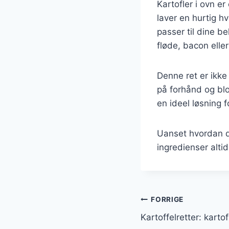
Kartofler i ovn er
laver en hurtig h
passer til dine b
fløde, bacon elle
Denne ret er ikk
på forhånd og blot
en ideel løsning f
Uanset hvordan du
ingredienser alti
Indlægsnavi
FORRIGE
Kartoffelretter: karto