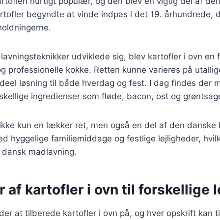
rtoflen hurtigt populær, og den blev en vigtig del af de
rtofler begyndte at vinde indpas i det 19. århundrede, 
holdningerne.
lavningsteknikker udviklede sig, blev kartofler i ovn en f
professionelle kokke. Retten kunne varieres på utallig
ideel løsning til både hverdag og fest. I dag findes der 
rskellige ingredienser som fløde, bacon, ost og grøntsag
r ikke kun en lækker ret, men også en del af den danske k
d hyggelige familiemiddage og festlige lejligheder, hvilk
f dansk madlavning.
 af kartofler i ovn til forskellige 
 at tilberede kartofler i ovn på, og hver opskrift kan ti