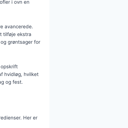
ofler i ovn en
mere avancerede.
 tilføje ekstra
 og grøntsager for
opskrift
 hvidløg, hvilket
g og fest.
redienser. Her er