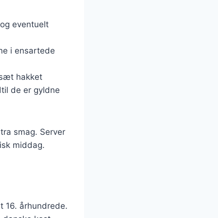
r og eventuelt
ne i ensartede
ilsæt hakket
til de er gyldne
stra smag. Server
risk middag.
et 16. århundrede.