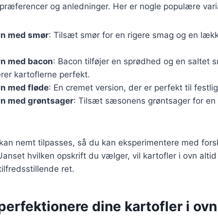
præferencer og anledninger. Her er nogle populære vari
ovn med smør
: Tilsæt smør for en rigere smag og en læk
ovn med bacon
: Bacon tilføjer en sprødhed og en saltet 
er kartoflerne perfekt.
ovn med fløde
: En cremet version, der er perfekt til festl
ovn med grøntsager
: Tilsæt sæsonens grøntsager for e
 kan nemt tilpasses, så du kan eksperimentere med forsk
anset hvilken opskrift du vælger, vil kartofler i ovn alti
lfredsstillende ret.
 perfektionere dine kartofler i ovn