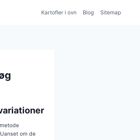
Kartofler i ovn
Blog
Sitemap
løg
variationer
gsmetode
. Uanset om de