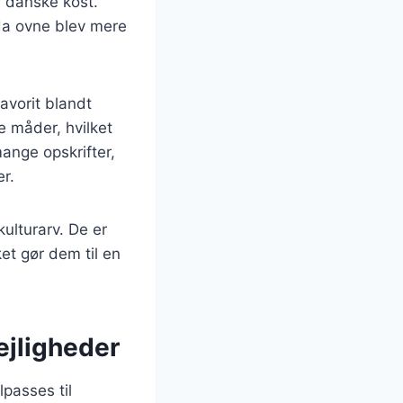
n danske kost.
da ovne blev mere
avorit blandt
e måder, hvilket
mange opskrifter,
er.
ulturarv. De er
et gør dem til en
lejligheder
lpasses til