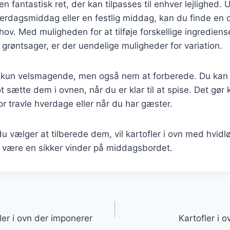
 en fantastisk ret, der kan tilpasses til enhver lejlighed
verdagsmiddag eller en festlig middag, kan du finde en o
ehov. Med muligheden for at tilføje forskellige ingredien
r grøntsager, er der uendelige muligheder for variation.
e kun velsmagende, men også nem at forberede. Du ka
 sætte dem i ovnen, når du er klar til at spise. Det gør ka
or travle hverdage eller når du har gæster.
 vælger at tilberede dem, vil kartofler i ovn med hvidl
d være en sikker vinder på middagsbordet.
gation
fler i ovn der imponerer
Kartofler i 