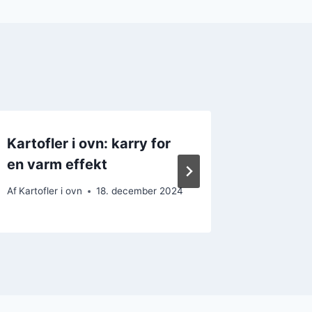
Kartofler i ovn: karry for
Smagful
en varm effekt
inddelt
Af
Kartofler i ovn
18. december 2024
Af
Kartofler