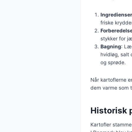
Ingrediense
friske krydde
Forberedels
stykker for j
Bagning
: Læ
hvidløg, salt
og sprøde.
Når kartoflerne e
dem varme som til
Historisk 
Kartofler stammer