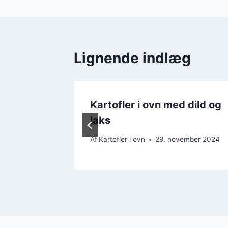
Lignende indlæg
dt med
Kartofler i ovn med dild og
laks
mber 2024
Af
Kartofler i ovn
29. november 2024