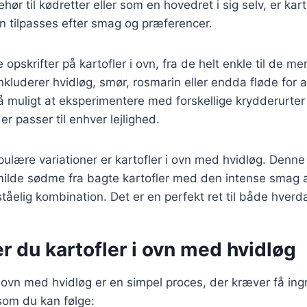
hør til kødretter eller som en hovedret i sig selv, er kart
kan tilpasses efter smag og præferencer.
e opskrifter på kartofler i ovn, fra de helt enkle til de 
nkluderer hvidløg, smør, rosmarin eller endda fløde for at
 muligt at eksperimentere med forskellige krydderurter
er passer til enhver lejlighed.
ulære variationer er kartofler i ovn med hvidløg. Denne 
ilde sødme fra bagte kartofler med den intense smag af
åelig kombination. Det er en perfekt ret til både hverda
r du kartofler i ovn med hvidløg
 i ovn med hvidløg er en simpel proces, der kræver få ing
som du kan følge: