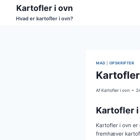
Fortsæt
Kartofler i ovn
til
Hvad er kartofler i ovn?
indhold
MAD
|
OPSKRIFTER
Kartofler
Af
Kartofler i ovn
2
Kartofler 
Kartofler i ovn e
fremhæver kartof