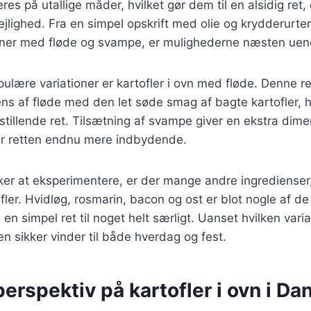
eres på utallige måder, hvilket gør dem til en alsidig ret,
jlighed. Fra en simpel opskrift med olie og krydderurter
ner med fløde og svampe, er mulighederne næsten uen
ulære variationer er kartofler i ovn med fløde. Denne r
s af fløde med den let søde smag af bagte kartofler, h
sstillende ret. Tilsætning af svampe giver en ekstra dim
gør retten endnu mere indbydende.
er at eksperimentere, er der mange andre ingredienser, 
ofler. Hvidløg, rosmarin, bacon og ost er blot nogle af d
 en simpel ret til noget helt særligt. Uanset hvilken var
 en sikker vinder til både hverdag og fest.
perspektiv på kartofler i ovn i D