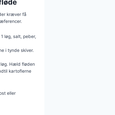
fløde
der kræver få
ræferencer.
1 løg, salt, peber,
e i tynde skiver.
idløg. Hæld fløden
dtil kartoflerne
st eller