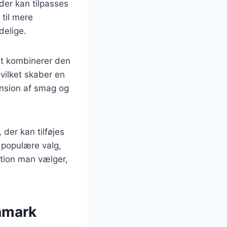
 der kan tilpasses
 til mere
delige.
et kombinerer den
vilket skaber en
ension af smag og
der kan tilføjes
e populære valg,
iation man vælger,
anmark