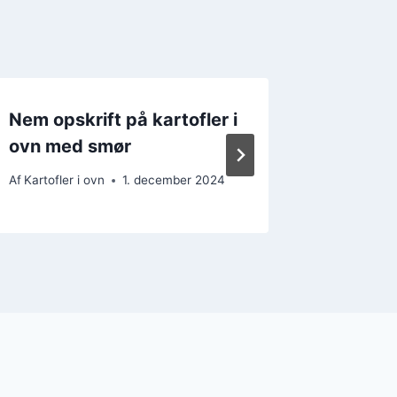
Nem opskrift på kartofler i
Kartofl
ovn med smør
timian
Af
Kartofler i ovn
1. december 2024
Af
Kartofler