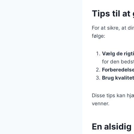
Tips til at
For at sikre, at d
følge:
Vælg de rigt
for den bedst
Forberedels
Brug kvalite
Disse tips kan hjæ
venner.
En alsidig 