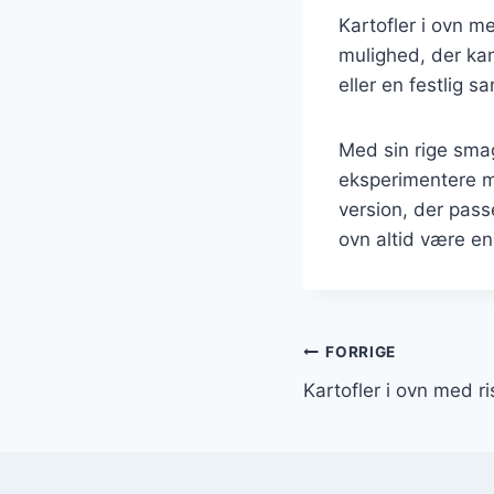
Kartofler i ovn m
mulighed, der kan
eller en festlig 
Med sin rige smag
eksperimentere m
version, der pass
ovn altid være en
Indlægsnavi
FORRIGE
Kartofler i ovn med ri