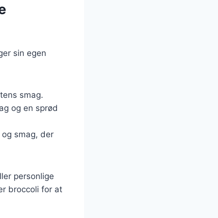
e
ger sin egen
intens smag.
mag og en sprød
t og smag, der
ler personlige
 broccoli for at