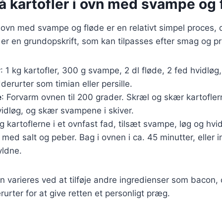
å kartofler i ovn med svampe og 
 i ovn med svampe og fløde er en relativt simpel proces, 
 er en grundopskrift, som kan tilpasses efter smag og p
r
: 1 kg kartofler, 300 g svampe, 2 dl fløde, 2 fed hvidløg, 
derurter som timian eller persille.
e
: Forvarm ovnen til 200 grader. Skræl og skær kartoflern
idløg, og skær svampene i skiver.
g kartoflerne i et ovnfast fad, tilsæt svampe, løg og hv
 med salt og peber. Bag i ovnen i ca. 45 minutter, eller in
yldne.
n varieres ved at tilføje andre ingredienser som bacon, o
rurter for at give retten et personligt præg.