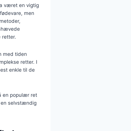
a været en vigtig
l fødevare, men
smetoder,
emhævede
 retter.
en med tiden
plekse retter. I
est enkle til de
å en populær ret
om en selvstændig