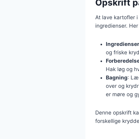
Opskrift p
At lave kartofler
ingredienser. Her
Ingrediense
og friske kryd
Forberedels
Hak løg og hv
Bagning
: Læ
over og krydr
er møre og g
Denne opskrift ka
forskellige krydde