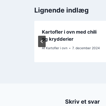
Lignende indlæg
Kartofler i ovn med chili
e
og krydderier
ember 2024
Af
Kartofler i ovn
7. december 2024
Skriv et svar