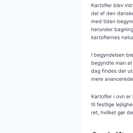
Kartofler blev in
del af den danske
med tiden begynd
herunder bagning
kartoflernes natu
I begyndelsen bl
begyndte man at t
dag findes der uta
mere avancerede 
Kartofler i ovn 
til festlige lejli
ret, hvilket gør 