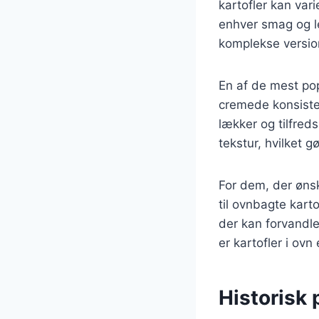
kartofler kan vari
enhver smag og le
komplekse versio
En af de mest pop
cremede konsisten
lækker og tilfred
tekstur, hvilket 
For dem, der ønsk
til ovnbagte kart
der kan forvandle
er kartofler i ovn
Historisk 