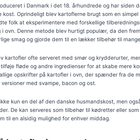
troduceret i Danmark i det 18. århundrede og har siden d
 kost. Oprindeligt blev kartoflerne brugt som en simpe
te folk at eksperimentere med forskellige tilberedning
 i ovn. Denne metode blev hurtigt populær, da den fr
rlige smag og gjorde dem til en lækker tilbehør til mange
ev kartofler ofte serveret med smør og krydderurter, m
ilføje fløde og andre ingredienser for at skabe mere kom
llige opskrifter på kartofler i ovn, der spænder fra de m
versioner med svampe, bacon og ost.
er ikke kun en del af den danske husmandskost, men ogs
gheder. De kan serveres som tilbehør til kødretter eller s
dem til en alsidig mulighed for enhver middag.