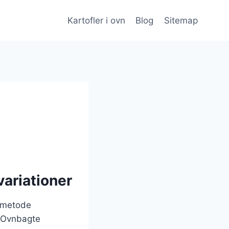
Kartofler i ovn
Blog
Sitemap
variationer
gsmetode
. Ovnbagte