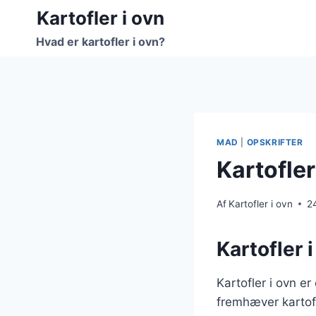
Fortsæt
Kartofler i ovn
til
Hvad er kartofler i ovn?
indhold
MAD
|
OPSKRIFTER
Kartofle
Af
Kartofler i ovn
2
Kartofler 
Kartofler i ovn e
fremhæver kartof