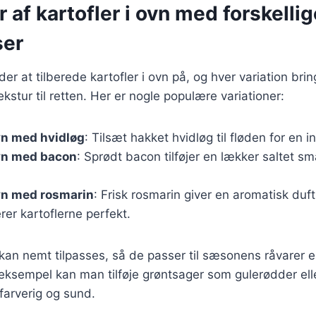
r af kartofler i ovn med forskellig
ser
r at tilberede kartofler i ovn på, og hver variation brin
kstur til retten. Her er nogle populære variationer:
ovn med hvidløg
: Tilsæt hakket hvidløg til fløden for en 
ovn med bacon
: Sprødt bacon tilføjer en lækker saltet s
ovn med rosmarin
: Frisk rosmarin giver en aromatisk duf
er kartoflerne perfekt.
 kan nemt tilpasses, så de passer til sæsonens råvarer el
eksempel kan man tilføje grøntsager som gulerødder eller
farverig og sund.