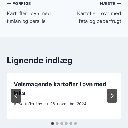
Indlægsnavigation
FORRIGE
NÆSTE
Kartofler i ovn med
Kartofler i ovn med
timian og persille
feta og peberfrugt
Lignende indlæg
Velsmagende kartofler i ovn med
laks
Af
Kartofler i ovn
28. november 2024