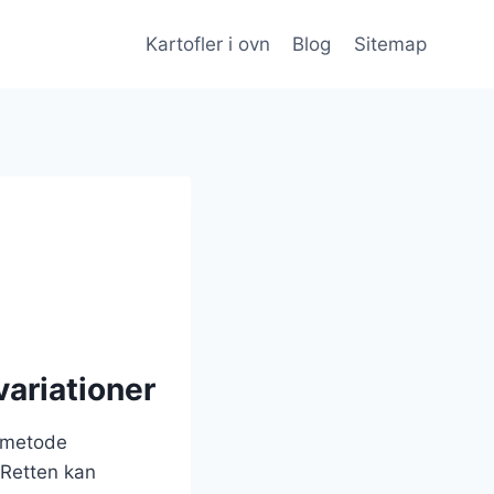
Kartofler i ovn
Blog
Sitemap
variationer
gsmetode
 Retten kan