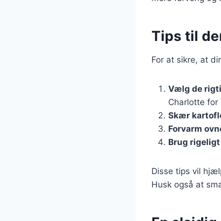
Tips til d
For at sikre, at d
Vælg de rigt
Charlotte for
Skær kartofl
Forvarm ovn
Brug rigeligt
Disse tips vil hj
Husk også at sma