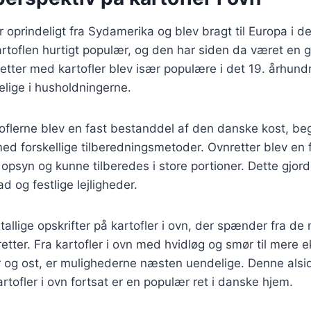
 oprindeligt fra Sydamerika og blev bragt til Europa i d
rtoflen hurtigt populær, og den har siden da været en g
etter med kartofler blev især populære i det 19. århun
lige i husholdningerne.
toflerne blev en fast bestanddel af den danske kost, be
d forskellige tilberedningsmetoder. Ovnretter blev en f
psyn og kunne tilberedes i store portioner. Dette gjorde
og festlige lejligheder.
tallige opskrifter på kartofler i ovn, der spænder fra de 
tter. Fra kartofler i ovn med hvidløg og smør til mere e
 og ost, er mulighederne næsten uendelige. Denne alsid
artofler i ovn fortsat er en populær ret i danske hjem.