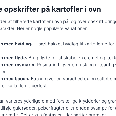
e opskrifter på kartofler i ovn
r at tilberede kartofler i ovn på, og hver opskrift bring
rakter. Her er nogle populære variationer:
ovn med hvidløg
: Tilsæt hakket hvidløg til kartoflerne fo
ovn med fløde
: Brug fløde for at skabe en cremet og lækk
ovn med rosmarin
: Rosmarin tilføjer en frisk og urteagti
ler.
ovn med bacon
: Bacon giver en sprødhed og en saltet s
er kartoflerne perfekt.
kan varieres yderligere med forskellige krydderier og grø
ilføje gulerødder, peberfrugter eller endda svampe for 
nærende. Det er kun fantasien, der sætter grænser.