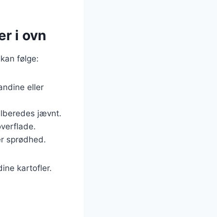
er i ovn
 kan følge:
andine eller
tilberedes jævnt.
overflade.
er sprødhed.
ine kartofler.