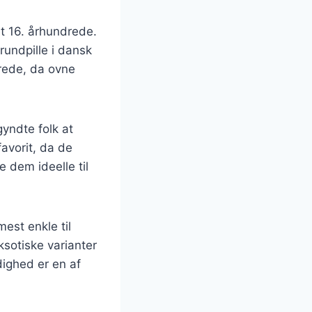
et 16. århundrede.
rundpille i dansk
drede, da ovne
gyndte folk at
avorit, da de
 dem ideelle til
mest enkle til
ksotiske varianter
ighed er en af