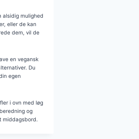
n alsidig mulighed
er, eller de kan
rede dem, vil de
 lave en vegansk
ternativer. Du
 din egen
fler i ovn med løg
lberedning og
dit middagsbord.