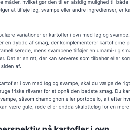
ge måder, hvilket gør den til en alsidig mulighed til både
er at tilføje løg, svampe eller andre ingredienser, er ka
ulære variationer er kartofler i ovn med løg og svampe
jer en dybde af smag, der komplementerer kartoflerne p
ramelliserede, mens svampene tilføjer en umami-rig sma
. Det er en ret, der kan serveres som tilbehør eller s
siden af.
kartofler i ovn med løg og svampe, skal du vælge de rigt
 bruge friske råvarer for at opnå den bedste smag. Du k
 svampe, såsom champignon eller portobello, alt efter h
kan være gule, røde eller endda skalotteløg for en mere
perspektiv på kartofler i ovn