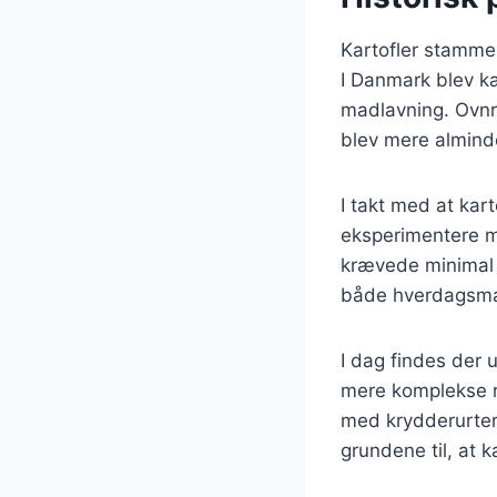
Kartofler stammer
I Danmark blev ka
madlavning. Ovnr
blev mere alminde
I takt med at kar
eksperimentere me
krævede minimal o
både hverdagsmad 
I dag findes der u
mere komplekse re
med krydderurter
grundene til, at k