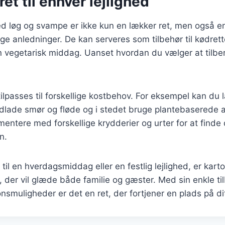
ret til enhver lejlighed
ed løg og svampe er ikke kun en lækker ret, men også e
ige anledninger. De kan serveres som tilbehør til kødrett
n vegetarisk middag. Uanset hvordan du vælger at tilbe
ilpasses til forskellige kostbehov. For eksempel kan du
dlade smør og fløde og i stedet bruge plantebaserede al
entere med forskellige krydderier og urter for at finde
n.
il en hverdagsmiddag eller en festlig lejlighed, er karto
 der vil glæde både familie og gæster. Med sin enkle ti
onsmuligheder er det en ret, der fortjener en plads på 