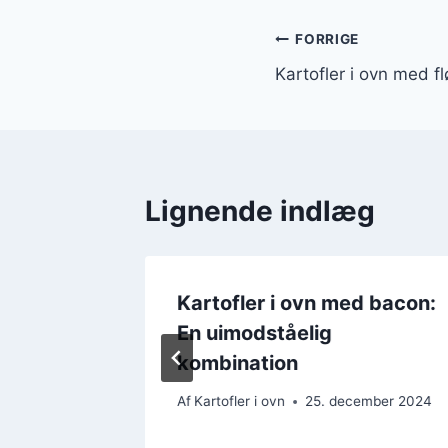
Indlægsnavi
FORRIGE
Kartofler i ovn med f
Lignende indlæg
 laks:
Kartofler i ovn med bacon:
nde
En uimodståelig
kombination
ember 2024
Af
Kartofler i ovn
25. december 2024