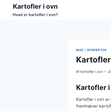
Fortsæt
Kartofler i ovn
til
Hvad er kartofler i ovn?
indhold
MAD
|
OPSKRIFTER
Kartofle
Af
Kartofler i ovn
2
Kartofler 
Kartofler i ovn e
fremhæver kartof