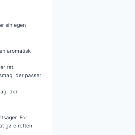
er sin egen
r en aromatisk
er ret.
g smag, der passer
mag, der
ntsager. For
at gøre retten