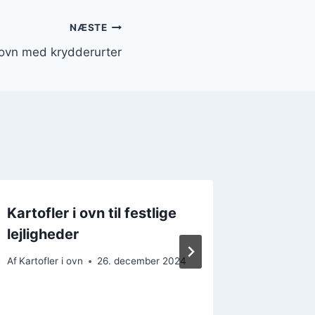
NÆSTE
i ovn med krydderurter
Kartofler i ovn til festlige
Nem ops
lejligheder
ovn til
Af
Kartofler i ovn
26. december 2024
Af
Kartofler