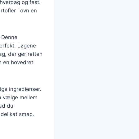
 hverdag og fest.
rtofler i ovn en
. Denne
erfekt. Løgene
g, der gør retten
om en hovedret
ige ingredienser.
an vælge mellem
vad du
 delikat smag.