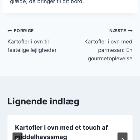
glæde, de bringer til dit bord.
Indlægsnavigation
FORRIGE
NÆSTE
Kartofler i ovn til
Kartofler i ovn med
festelige lejligheder
parmesan: En
gourmetoplevelse
Lignende indlæg
Kartofler i ovn med et touch af
middelhavssmag