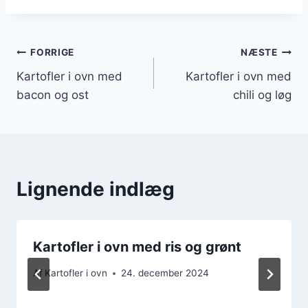
Indlægsnavigation
FORRIGE
NÆSTE
Kartofler i ovn med
Kartofler i ovn med
bacon og ost
chili og løg
Lignende indlæg
Kartofler i ovn med ris og grønt
Af
Kartofler i ovn
24. december 2024