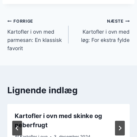
Indlægsnavigation
FORRIGE
NÆSTE
Kartofler i ovn med
Kartofler i ovn med
parmesan: En klassisk
løg: For ekstra fylde
favorit
Lignende indlæg
Kartofler i ovn med skinke og
peberfrugt
Af
Kartofler i ovn
3. december 2024