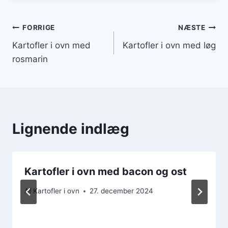
Indlægsnavigation
FORRIGE
NÆSTE
Kartofler i ovn med
Kartofler i ovn med løg
rosmarin
Lignende indlæg
Kartofler i ovn med bacon og ost
Af
Kartofler i ovn
27. december 2024