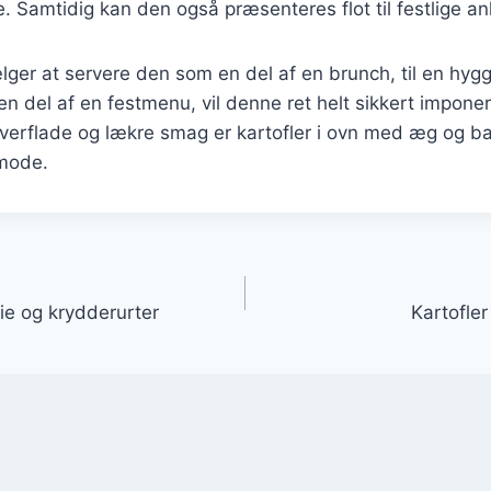
Samtidig kan den også præsenteres flot til festlige an
ger at servere den som en del af en brunch, til en hy
en del af en festmenu, vil denne ret helt sikkert impone
verflade og lækre smag er kartofler i ovn med æg og ba
 mode.
gation
lie og krydderurter
Kartofle