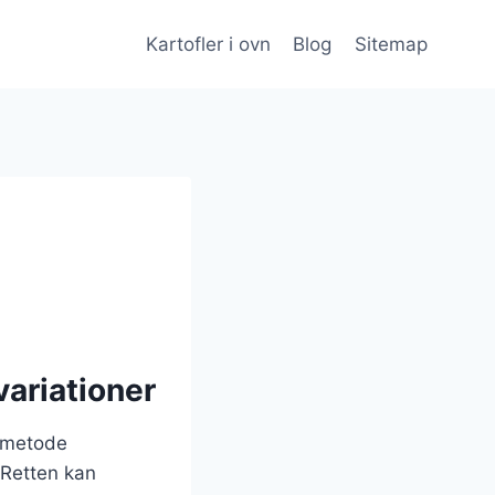
Kartofler i ovn
Blog
Sitemap
variationer
gsmetode
 Retten kan