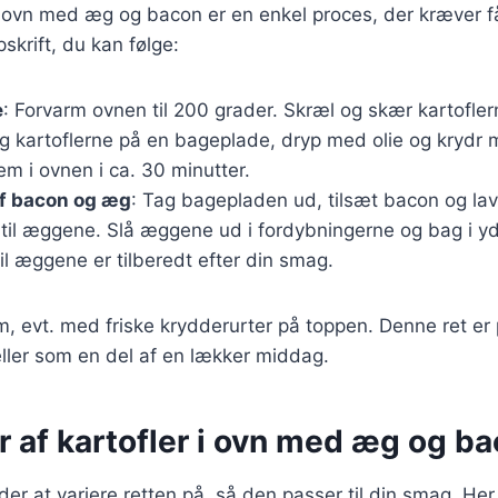
 i ovn med æg og bacon er en enkel proces, der kræver f
skrift, du kan følge:
e
: Forvarm ovnen til 200 grader. Skræl og skær kartofler
g kartoflerne på en bageplade, dryp med olie og krydr 
m i ovnen i ca. 30 minutter.
af bacon og æg
: Tag bagepladen ud, tilsæt bacon og la
 til æggene. Slå æggene ud i fordybningerne og bag i yd
til æggene er tilberedt efter din smag.
m, evt. med friske krydderurter på toppen. Denne ret er p
ller som en del af en lækker middag.
r af kartofler i ovn med æg og b
r at variere retten på, så den passer til din smag. Her 