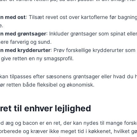
ovn med ost
: Tilsæt revet ost over kartoflerne før bagnin
e.
ovn med grøntsager
: Inkluder grøntsager som spinat eller
ere farverig og sund.
ovn med krydderurter
: Prøv forskellige krydderurter som 
t give retten en ny smagsprofil.
 kan tilpasses efter sæsonens grøntsager eller hvad du 
ør retten både fleksibel og økonomisk.
ret til enhver lejlighed
ed æg og bacon er en ret, der kan nydes til mange forskel
orberede og kræver ikke meget tid i køkkenet, hvilket gør