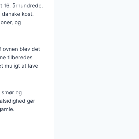
et 16. århundrede.
n danske kost.
ioner, og
f ovnen blev det
nne tilberedes
 muligt at lave
ed smør og
alsidighed gør
gamle.