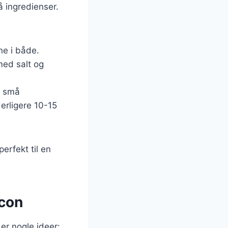
å ingredienser.
ne i både.
med salt og
v små
erligere 10-15
erfekt til en
acon
er nogle ideer: