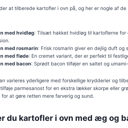
r at tilberede kartofler i ovn på, og her er nogle af d
ovn med hvidløg
: Tilsæt hakket hvidløg til kartoflerne for
ion.
ovn med rosmarin
: Frisk rosmarin giver en dejlig duft og 
ovn med fløde
: En cremet variant, der er perfekt til festlig
ovn med bacon
: Sprødt bacon tilføjer en saltet og umami
an varieres yderligere med forskellige krydderier og tilb
ilføje parmesanost for en ekstra lækker skorpe eller g
 for at gøre retten mere farverig og sund.
er du kartofler i ovn med æg og 