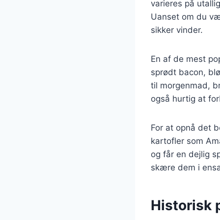
varieres på utalli
Uanset om du vælge
sikker vinder.
En af de mest po
sprødt bacon, blø
til morgenmad, br
også hurtig at for
For at opnå det be
kartofler som Ama
og får en dejlig 
skære dem i ensar
Historisk 