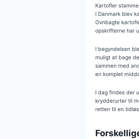
Kartofler stammer
I Danmark blev ka
Ovnbagte kartofl
opskrifterne har u
I begyndelsen ble
muligt at bage de
sammen med andre
en komplet middag
I dag findes der u
krydderurter til 
retten til en tid
Forskellig