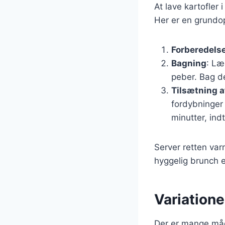
At lave kartofler
Her er en grundop
Forberedels
Bagning
: Læ
peber. Bag de
Tilsætning 
fordybninger
minutter, ind
Server retten var
hyggelig brunch e
Variatione
Der er mange måde