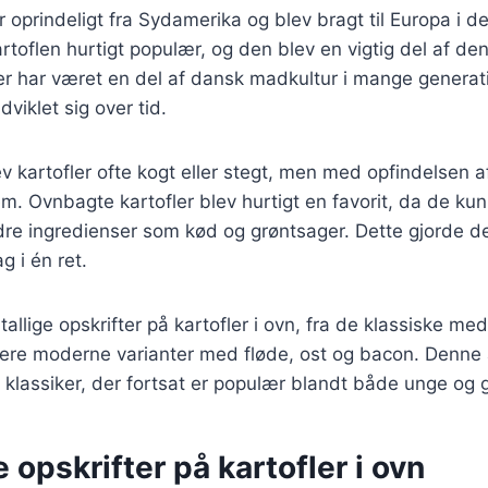
 oprindeligt fra Sydamerika og blev bragt til Europa i d
rtoflen hurtigt populær, og den blev en vigtig del af de
er har været en del af dansk madkultur i mange generat
dviklet sig over tid.
v kartofler ofte kogt eller stegt, men med opfindelsen a
m. Ovnbagte kartofler blev hurtigt en favorit, da de ku
 ingredienser som kød og grøntsager. Dette gjorde det
 i én ret.
tallige opskrifter på kartofler i ovn, fra de klassiske m
mere moderne varianter med fløde, ost og bacon. Denne 
løs klassiker, der fortsat er populær blandt både unge og 
e opskrifter på kartofler i ovn