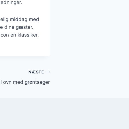
ledninger.
ggelig middag med
re dine gæster.
con en klassiker,
NÆSTE
r i ovn med grøntsager