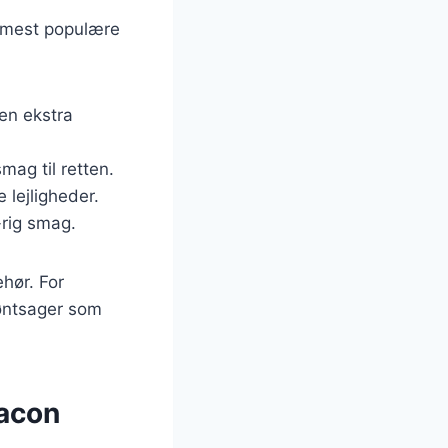
e mest populære
 en ekstra
smag til retten.
e lejligheder.
-rig smag.
ehør. For
røntsager som
bacon