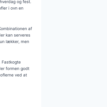
 hverdag og fest.
fler i ovn en
 Kombinationen af
der kan serveres
kun lækker, men
r. Fastkogte
lder formen godt
toflerne ved at