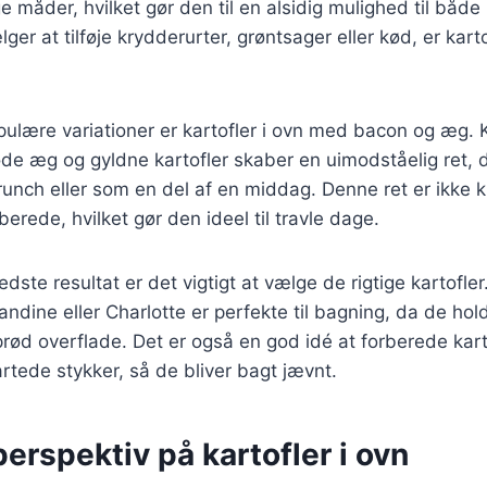
ge måder, hvilket gør den til en alsidig mulighed til både
r at tilføje krydderurter, grøntsager eller kød, er karto
pulære variationer er kartofler i ovn med bacon og æg.
de æg og gyldne kartofler skaber en uimodståelig ret, 
unch eller som en del af en middag. Denne ret er ikke 
berede, hvilket gør den ideel til travle dage.
dste resultat er det vigtigt at vælge de rigtige kartofle
ndine eller Charlotte er perfekte til bagning, da de ho
sprød overflade. Det er også en god idé at forberede kar
tede stykker, så de bliver bagt jævnt.
perspektiv på kartofler i ovn