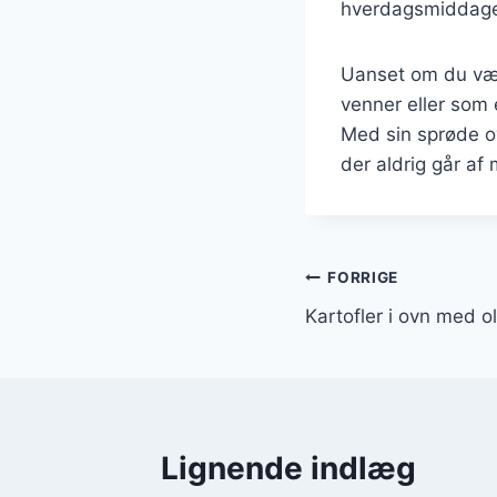
hverdagsmiddage. 
Uanset om du væl
venner eller som 
Med sin sprøde o
der aldrig går af
Indlægsnavi
FORRIGE
Kartofler i ovn med o
Lignende indlæg