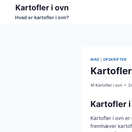
Fortsæt
Kartofler i ovn
til
Hvad er kartofler i ovn?
indhold
MAD
|
OPSKRIFTER
Kartofle
Af
Kartofler i ovn
2
Kartofler 
Kartofler i ovn e
fremhæver kartof