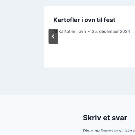
Kartofler i ovn til fest
Af
Kartofler i ovn
25. december 2024
ember 2024
Skriv et svar
Din e-mailadresse vil ikke b