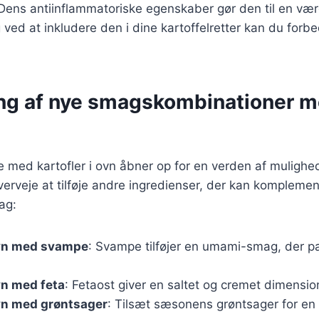
Dens antiinflammatoriske egenskaber gør den til en vær
g ved at inkludere den i dine kartoffelretter kan du for
ng af nye smagskombinationer 
 med kartofler i ovn åbner op for en verden af mulighe
erveje at tilføje andre ingredienser, der kan komplemen
ag:
ovn med svampe
: Svampe tilføjer en umami-smag, der pa
ovn med feta
: Fetaost giver en saltet og cremet dimension 
ovn med grøntsager
: Tilsæt sæsonens grøntsager for en 