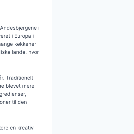
l Andesbjergene i
eret i Europa i
 mange køkkener
diske lande, hvor
r. Traditionelt
ne blevet mere
ngredienser,
oner til den
ære en kreativ