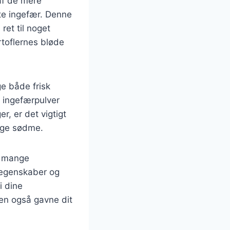
af de mere
te ingefær. Denne
et til noget
toflernes bløde
e både frisk
 ingefærpulver
, er det vigtigt
lige sødme.
r mange
 egenskaber og
i dine
en også gavne dit