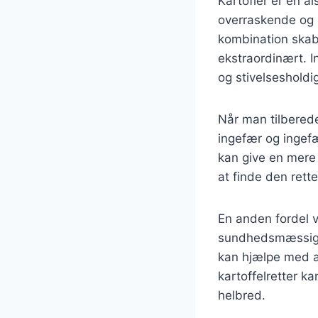
Kartofler er en a
overraskende og 
kombination skabe
ekstraordinært. 
og stivelsesholdig
Når man tilberede
ingefær og ingefæ
kan give en mere 
at finde den rett
En anden fordel v
sundhedsmæssige 
kan hjælpe med at
kartoffelretter 
helbred.