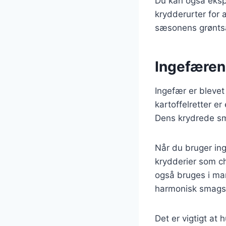
Du kan også ekspe
krydderurter for a
sæsonens grøntsa
Ingefæren
Ingefær er bleve
kartoffelretter e
Dens krydrede smag
Når du bruger ing
krydderier som ch
også bruges i mar
harmonisk smags
Det er vigtigt at