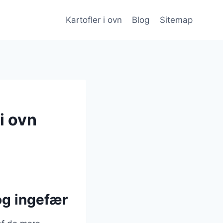
Kartofler i ovn
Blog
Sitemap
i ovn
og ingefær