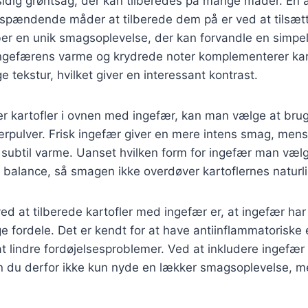
lsidig grøntsag, der kan tilberedes på mange måder. En 
spændende måder at tilberede dem på er ved at tilsæt
r en unik smagsoplevelse, der kan forvandle en simpel r
Ingefærens varme og krydrede noter komplementerer kar
e tekstur, hvilket giver en interessant kontrast.
r kartofler i ovnen med ingefær, kan man vælge at brug
rpulver. Frisk ingefær giver en mere intens smag, mens
subtil varme. Uanset hvilken form for ingefær man vælger
e balance, så smagen ikke overdøver kartoflernes natur
ed at tilberede kartofler med ingefær er, at ingefær ha
fordele. Det er kendt for at have antiinflammatoriske
 lindre fordøjelsesproblemer. Ved at inkludere ingefær 
kan du derfor ikke kun nyde en lækker smagsoplevelse, m