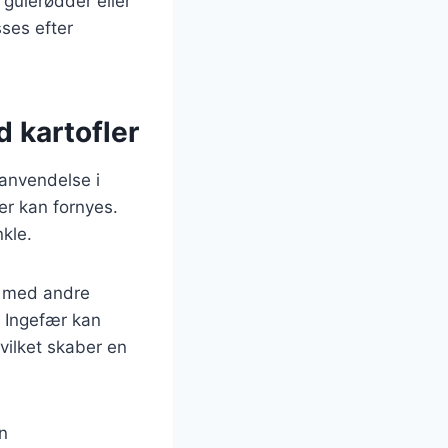
gulerødder eller
sses efter
 kartofler
anvendelse i
ter kan fornyes.
nkle.
et med andre
. Ingefær kan
vilket skaber en
n