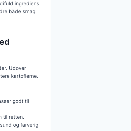
difuld ingrediens
bedre både smag
med
der. Udover
tere kartoflerne.
sser godt til
til retten.
sund og farverig