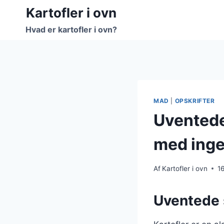
Fortsæt
Kartofler i ovn
til
Hvad er kartofler i ovn?
indhold
MAD
|
OPSKRIFTER
Uventede
med ing
Af
Kartofler i ovn
1
Uventede 