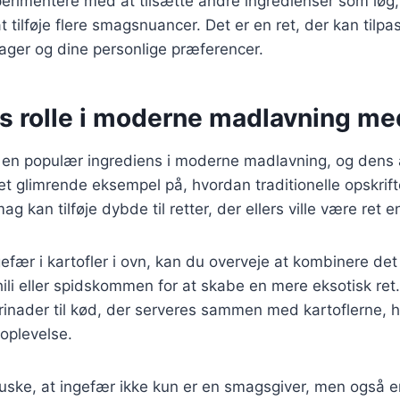
rimentere med at tilsætte andre ingredienser som løg, 
t tilføje flere smagsnuancer. Det er en ret, der kan tilpa
ger og dine personlige præferencer.
s rolle i moderne madlavning med
t en populær ingrediens i moderne madlavning, og dens 
r et glimrende eksempel på, hvordan traditionelle opskrif
 kan tilføje dybde til retter, der ellers ville være ret e
efær i kartofler i ovn, kan du overveje at kombinere d
ili eller spidskommen for at skabe en mere eksotisk ret
inader til kød, der serveres sammen med kartoflerne, h
oplevelse.
 huske, at ingefær ikke kun er en smagsgiver, men også e