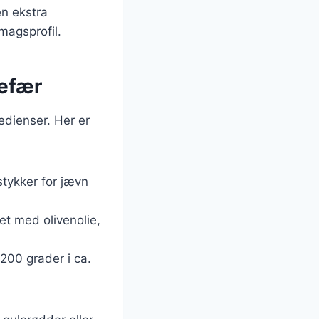
en ekstra
magsprofil.
gefær
edienser. Her er
stykker for jævn
det med olivenolie,
200 grader i ca.