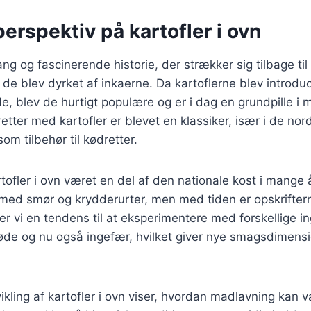
perspektiv på kartofler i ovn
lang og fascinerende historie, der strækker sig tilbage ti
de blev dyrket af inkaerne. Da kartoflerne blev introduc
e, blev de hurtigt populære og er i dag en grundpille i
etter med kartofler er blevet en klassiker, især i de nor
om tilbehør til kødretter.
tofler i ovn været en del af den nationale kost i mange å
 med smør og krydderurter, men med tiden er opskrifter
ser vi en tendens til at eksperimentere med forskellige i
øde og nu også ingefær, hvilket giver nye smagsdimensi
ling af kartofler i ovn viser, hvordan madlavning kan v