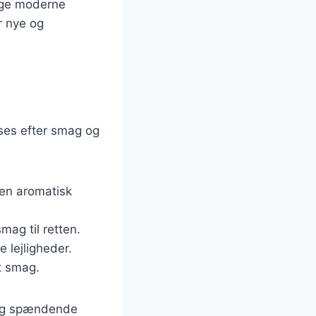
rage moderne
r nye og
asses efter smag og
r en aromatisk
smag til retten.
e lejligheder.
dt smag.
 og spændende