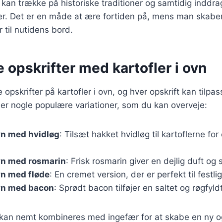
 kan trække på historiske traditioner og samtidig indd
. Det er en måde at ære fortiden på, mens man skabe
til nutidens bord.
e opskrifter med kartofler i ovn
e opskrifter på kartofler i ovn, og hver opskrift kan tilp
er nogle populære variationer, som du kan overveje:
ovn med hvidløg
: Tilsæt hakket hvidløg til kartoflerne fo
ovn med rosmarin
: Frisk rosmarin giver en dejlig duft og 
ovn med fløde
: En cremet version, der er perfekt til festlig
ovn med bacon
: Sprødt bacon tilføjer en saltet og røgfyl
r kan nemt kombineres med ingefær for at skabe en ny