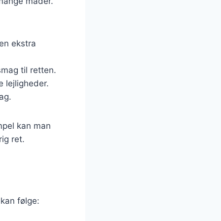
å mange måder.
 en ekstra
smag til retten.
e lejligheder.
ag.
empel kan man
ig ret.
 kan følge: