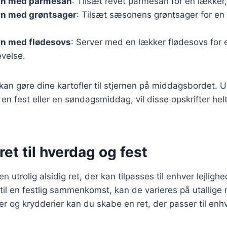
ovn med parmesan
: Tilsæt revet parmesan for en lækker
ovn med grøntsager
: Tilsæt sæsonens grøntsager for en 
ovn med flødesovs
: Server med en lækker flødesovs for 
evelse.
 kan gøre dine kartofler til stjernen på middagsbordet. 
, en fest eller en søndagsmiddag, vil disse opskrifter hel
ret til hverdag og fest
 en utrolig alsidig ret, der kan tilpasses til enhver lejligh
il en festlig sammenkomst, kan de varieres på utallig
ser og krydderier kan du skabe en ret, der passer til en