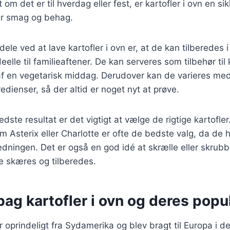
m det er til hverdag eller fest, er kartofler i ovn en sik
ter smag og behag.
dele ved at lave kartofler i ovn er, at de kan tilberedes
eelle til familieaftener. De kan serveres som tilbehør til 
af en vegetarisk middag. Derudover kan de varieres med
edienser, så der altid er noget nyt at prøve.
dste resultat er det vigtigt at vælge de rigtige kartofler
om Asterix eller Charlotte er ofte de bedste valg, da de
edningen. Det er også en god idé at skrælle eller skrubb
e skæres og tilberedes.
bag kartofler i ovn og deres popul
 oprindeligt fra Sydamerika og blev bragt til Europa i d