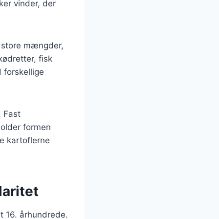
ker vinder, der
 i store mængder,
kødretter, fisk
 forskellige
. Fast
 holder formen
e kartoflerne
aritet
et 16. århundrede.