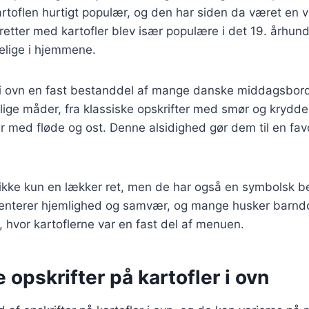
rtoflen hurtigt populær, og den har siden da været en vi
etter med kartofler blev især populære i det 19. århun
elige i hjemmene.
er i ovn en fast bestanddel af mange danske middagsbor
llige måder, fra klassiske opskrifter med smør og krydder
 med fløde og ost. Denne alsidighed gør dem til en fav
r ikke kun en lækker ret, men de har også en symbolsk b
æsenterer hjemlighed og samvær, og mange husker bar
hvor kartoflerne var en fast del af menuen.
e opskrifter på kartofler i ovn