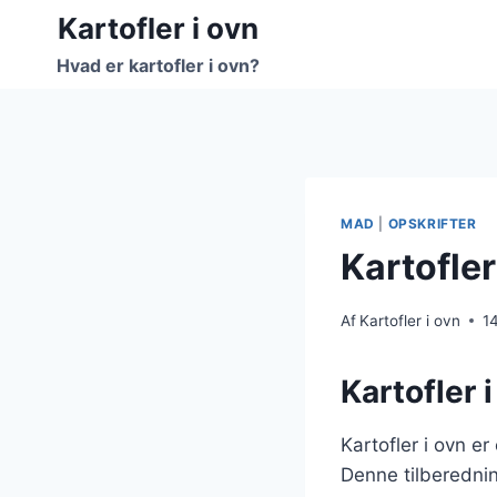
Fortsæt
Kartofler i ovn
til
Hvad er kartofler i ovn?
indhold
MAD
|
OPSKRIFTER
Kartofler
Af
Kartofler i ovn
1
Kartofler i
Kartofler i ovn e
Denne tilberedni