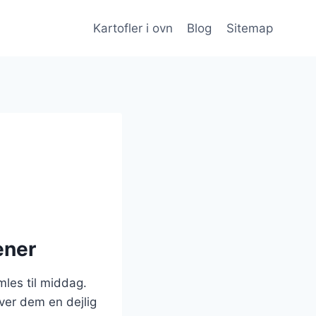
Kartofler i ovn
Blog
Sitemap
tener
mles til middag.
ver dem en dejlig