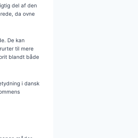
gtig del af den
drede, da ovne
de. De kan
urter til mere
orit blandt både
etydning i dansk
ndommens