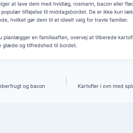
er at lave dem med hvidløg, rosmarin, bacon eller fløde,
 populær tilføjelse til middagsbordet. De er ikke kun l
, hvilket gør dem til et ideelt valg for travle familier.
planlægger en familieaften, overvej at tilberede kartofle
e glæde og tilfredshed til bordet.
gation
peberfrugt og bacon
Kartofler i ovn med s