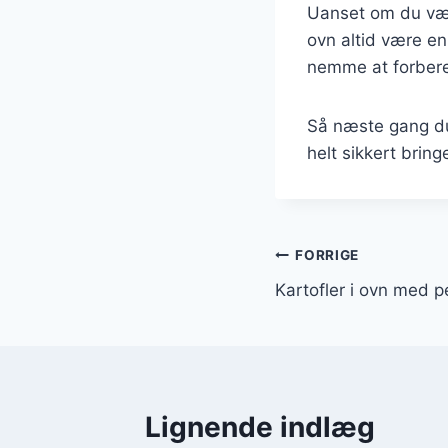
Uanset om du vælg
ovn altid være en
nemme at forberede
Så næste gang du 
helt sikkert bring
Indlægsnavi
FORRIGE
Kartofler i ovn med 
Lignende indlæg