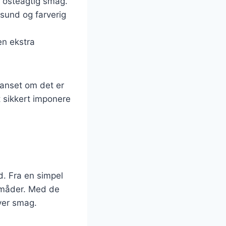
, osteagtig smag.
sund og farverig
en ekstra
Uanset om det er
t sikkert imponere
ed. Fra en simpel
e måder. Med de
hver smag.