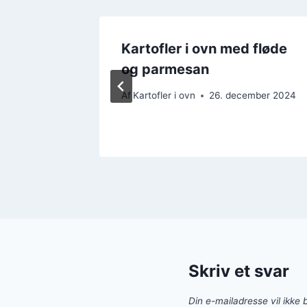
Kartofler i ovn med fløde
erier
og parmesan
ber 2024
Af
Kartofler i ovn
26. december 2024
Skriv et svar
Din e-mailadresse vil ikke b