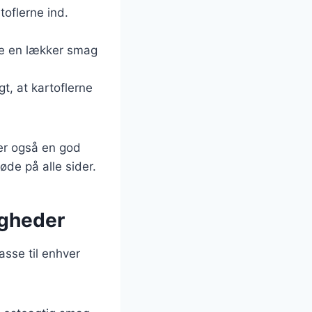
toflerne ind.
rne en lækker smag
gt, at kartoflerne
 er også en god
øde på alle sider.
ligheder
passe til enhver