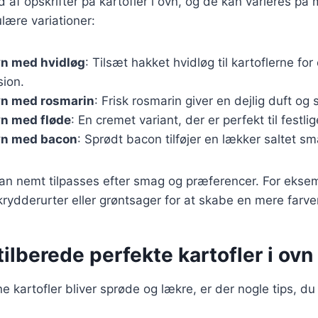
d af opskrifter på kartofler i ovn, og de kan varieres p
lære variationer:
ovn med hvidløg
: Tilsæt hakket hvidløg til kartoflerne for
ion.
ovn med rosmarin
: Frisk rosmarin giver en dejlig duft og 
ovn med fløde
: En cremet variant, der er perfekt til festlig
ovn med bacon
: Sprødt bacon tilføjer en lækker saltet sm
 kan nemt tilpasses efter smag og præferencer. For eks
e krydderurter eller grøntsager for at skabe en mere farver
 tilberede perfekte kartofler i ovn
ine kartofler bliver sprøde og lækre, er der nogle tips, du