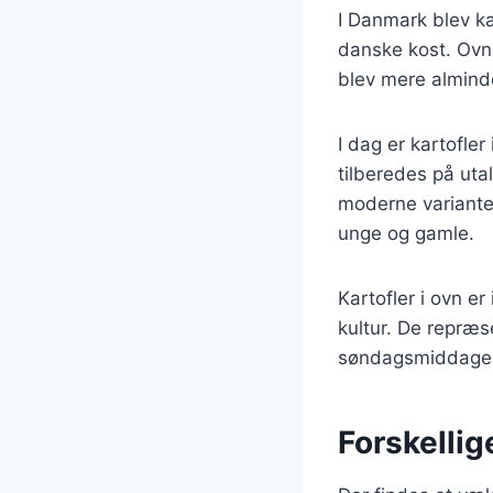
I Danmark blev ka
danske kost. Ovnr
blev mere almind
I dag er kartofl
tilberedes på uta
moderne varianter
unge og gamle.
Kartofler i ovn e
kultur. De repr
søndagsmiddage, 
Forskellig