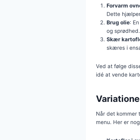
Forvarm ovn
Dette hjælpe
Brug olie
: En
og sprødhed.
Skær kartofl
skæres i ens
Ved at følge diss
idé at vende karto
Variationer
Når det kommer til
menu. Her er nogl