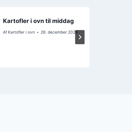
Kartofler i ovn til middag
Kartofl
ingefær
Af
Kartofler i ovn
26. december 2024
Af
Kartofler