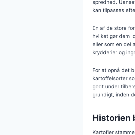
sprødhed. Uanset o
kan tilpasses ef
En af de store for
hvilket gør dem id
eller som en del 
krydderier og ingr
For at opnå det be
kartoffelsorter s
godt under tilber
grundigt, inden d
Historien 
Kartofler stammer