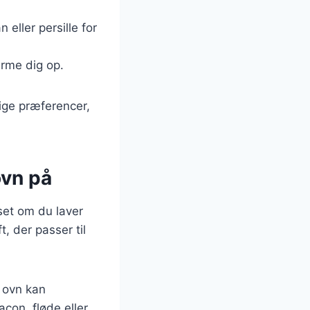
 eller persille for
varme dig op.
ige præferencer,
ovn på
nset om du laver
, der passer til
i ovn kan
acon, fløde eller