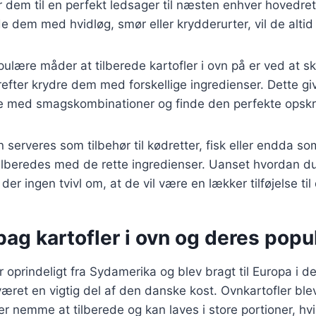
r dem til en perfekt ledsager til næsten enhver hovedr
de dem med hvidløg, smør eller krydderurter, vil de altid 
ulære måder at tilberede kartofler i ovn på er ved at 
erefter krydre dem med forskellige ingredienser. Dette gi
e med smagskombinationer og finde den perfekte opskrif
n serveres som tilbehør til kødretter, fisk eller endda s
 tilberedes med de rette ingredienser. Uanset hvordan d
der ingen tvivl om, at de vil være en lækker tilføjelse til 
bag kartofler i ovn og deres popul
 oprindeligt fra Sydamerika og blev bragt til Europa i d
æret en vigtig del af den danske kost. Ovnkartofler blev
r nemme at tilberede og kan laves i store portioner, hv