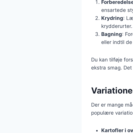
Forberedels
ensartede sty
Krydring
: Læ
krydderurter.
Bagning
: Fo
eller indtil 
Du kan tilføje for
ekstra smag. Det e
Variationer
Der er mange måde
populære variatio
Kartofler i 