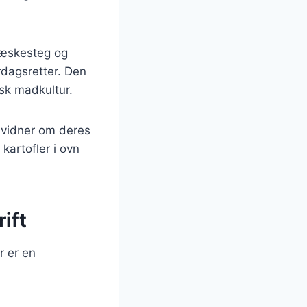
flæskesteg og
rdagsretter. Den
nsk madkultur.
et vidner om deres
kartofler i ovn
ift
r er en