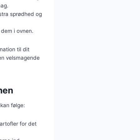
mag.
kstra sprødhed og
g dem i ovnen.
tion til dit
e en velsmagende
vnen
 kan følge:
rtofler for det