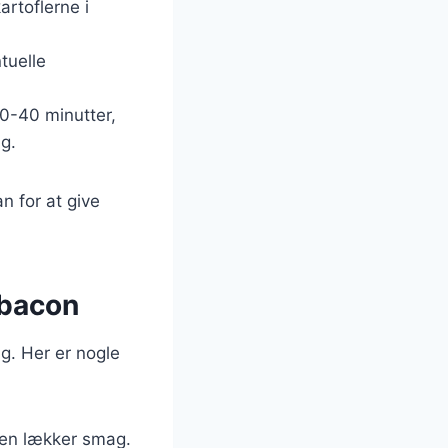
artoflerne i
ntuelle
30-40 minutter,
ng.
n for at give
l bacon
ag. Her er nogle
r en lækker smag.