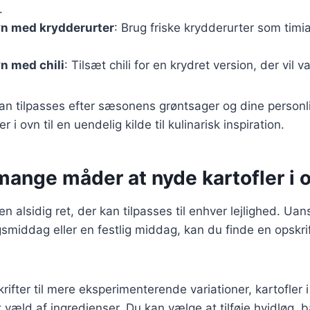
.
ovn med krydderurter
: Brug friske krydderurter som timian
vn med chili
: Tilsæt chili for en krydret version, der vil 
kan tilpasses efter sæsonens grøntsager og dine personl
er i ovn til en uendelig kilde til kulinarisk inspiration.
mange måder at nyde kartofler i 
 en alsidig ret, der kan tilpasses til enhver lejlighed. Ua
smiddag eller en festlig middag, kan du finde en opskrift
rifter til mere eksperimenterende variationer, kartofler 
 væld af ingredienser. Du kan vælge at tilføje hvidløg, b