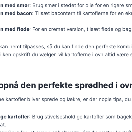
ovn med smør
: Brug smør i stedet for olie for en rigere s
ovn med bacon
: Tilsæt bacontern til kartoflerne for en e
ovn med fløde
: For en cremet version, tilsæt fløde og ba
 kan nemt tilpasses, så du kan finde den perfekte kombina
ilken opskrift du vælger, vil kartoflerne i ovn altid vær
t opnå den perfekte sprødhed i o
ine kartofler bliver sprøde og lækre, er der nogle tips, du
ige kartofler
: Brug stivelsesholdige kartofler som bageka
at.