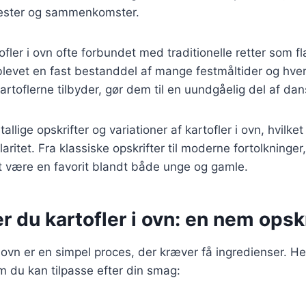
iefester og sammenkomster.
ofler i ovn ofte forbundet med traditionelle retter som 
blevet en fast bestanddel af mange festmåltider og hve
artoflerne tilbyder, gør dem til en uundgåelig del af da
tallige opskrifter og variationer af kartofler i ovn, hvilk
itet. Fra klassiske opskrifter til moderne fortolkninger, 
t være en favorit blandt både unge og gamle.
r du kartofler i ovn: en nem opskr
i ovn er en simpel proces, der kræver få ingredienser. He
m du kan tilpasse efter din smag: