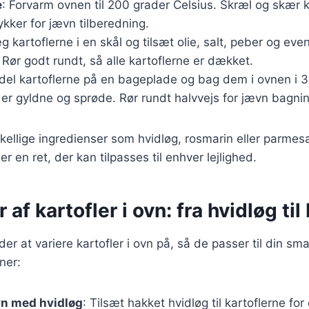
e
: Forvarm ovnen til 200 grader Celsius. Skræl og skær k
kker for jævn tilberedning.
g kartoflerne i en skål og tilsæt olie, salt, peber og eve
 Rør godt rundt, så alle kartoflerne er dækket.
rdel kartoflerne på en bageplade og bag dem i ovnen i 
de er gyldne og sprøde. Rør rundt halvvejs for jævn bagni
skellige ingredienser som hvidløg, rosmarin eller parmesa
r en ret, der kan tilpasses til enhver lejlighed.
 af kartofler i ovn: fra hvidløg ti
r at variere kartofler i ovn på, så de passer til din sm
ner:
ovn med hvidløg
: Tilsæt hakket hvidløg til kartoflerne fo