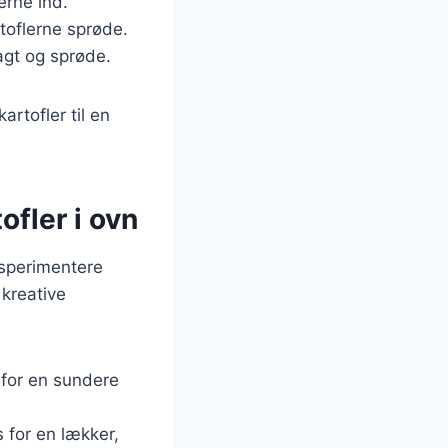
erne ind.
toflerne sprøde.
bagt og sprøde.
rtofler til en
ofler i ovn
ksperimentere
 kreative
i for en sundere
s for en lækker,