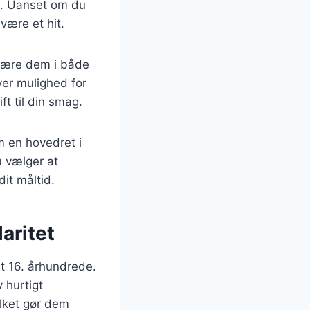
et. Uanset om du
være et hit.
skære dem i både
ver mulighed for
t til din smag.
om en hovedret i
u vælger at
dit måltid.
aritet
et 16. århundrede.
 hurtigt
ilket gør dem