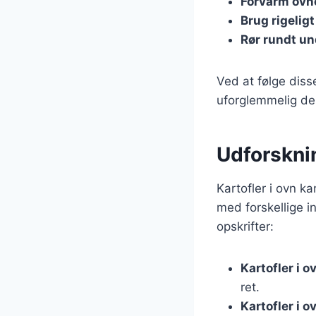
Forvarm ovn
Brug rigeligt
Rør rundt u
Ved at følge diss
uforglemmelig del
Udforsknin
Kartofler i ovn k
med forskellige in
opskrifter:
Kartofler i 
ret.
Kartofler i 