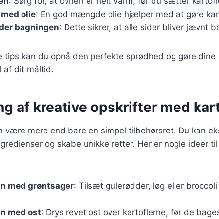
en
: Sørg for, at ovnen er helt varm, før du sætter kartofl
 med olie
: En god mængde olie hjælper med at gøre kar
nder bagningen
: Dette sikrer, at alle sider bliver jævnt 
e tips kan du opnå den perfekte sprødhed og gøre dine ka
 af dit måltid.
g af kreative opskrifter med kart
an være mere end bare en simpel tilbehørsret. Du kan e
gredienser og skabe unikke retter. Her er nogle ideer til
ovn med grøntsager
: Tilsæt gulerødder, løg eller broccol
ovn med ost
: Drys revet ost over kartoflerne, før de bage