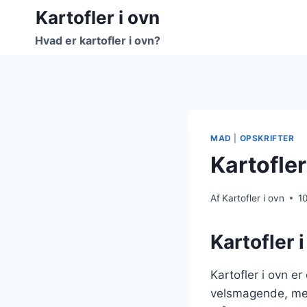
Fortsæt
Kartofler i ovn
til
Hvad er kartofler i ovn?
indhold
MAD
|
OPSKRIFTER
Kartofler
Af
Kartofler i ovn
1
Kartofler 
Kartofler i ovn e
velsmagende, men 