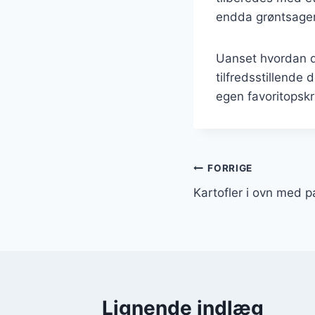
endda grøntsager 
Uanset hvordan du
tilfredsstillende
egen favoritopskri
Indlægsnavi
FORRIGE
Kartofler i ovn med 
Lignende indlæg