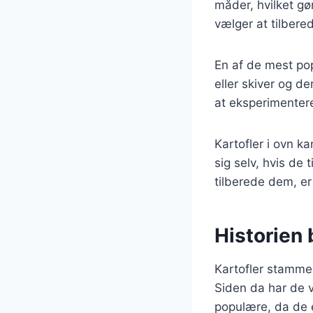
måder, hvilket gø
vælger at tilbere
En af de mest pop
eller skiver og d
at eksperimenter
Kartofler i ovn ka
sig selv, hvis de
tilberede dem, er 
Historien 
Kartofler stammer
Siden da har de v
populære, da de e