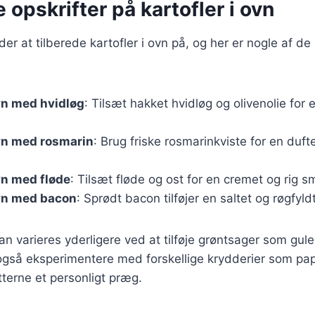
e opskrifter på kartofler i ovn
r at tilberede kartofler i ovn på, og her er nogle af d
ovn med hvidløg
: Tilsæt hakket hvidløg og olivenolie for
ovn med rosmarin
: Brug friske rosmarinkviste for en duf
ovn med fløde
: Tilsæt fløde og ost for en cremet og rig s
ovn med bacon
: Sprødt bacon tilføjer en saltet og røgfyl
an varieres yderligere ved at tilføje grøntsager som gule
så eksperimentere med forskellige krydderier som papri
retterne et personligt præg.