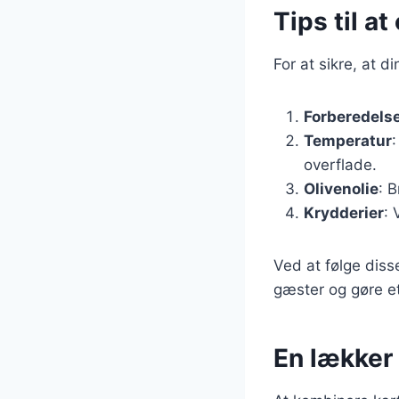
Tips til a
For at sikre, at d
Forberedels
Temperatur
overflade.
Olivenolie
: B
Krydderier
: 
Ved at følge diss
gæster og gøre eth
En lækker