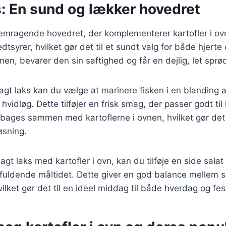
s: En sund og lækker hovedret
remragende hovedret, der komplementerer kartofler i ovn
tsyrer, hvilket gør det til et sundt valg for både hjerte
nen, bevarer den sin saftighed og får en dejlig, let sprø
bagt laks kan du vælge at marinere fisken i en blanding af
g hvidløg. Dette tilføjer en frisk smag, der passer godt til
ages sammen med kartoflerne i ovnen, hvilket gør det t
øsning.
agt laks med kartofler i ovn, kan du tilføje en side sala
t fuldende måltidet. Dette giver en god balance mellem
ilket gør det til en ideel middag til både hverdag og fes