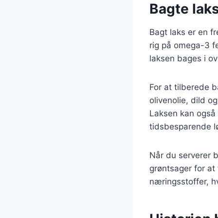
Bagte lak
Bagt laks er en f
rig på omega-3 fed
laksen bages i ov
For at tilberede 
olivenolie, dild o
Laksen kan også b
tidsbesparende l
Når du serverer b
grøntsager for a
næringsstoffer, hv