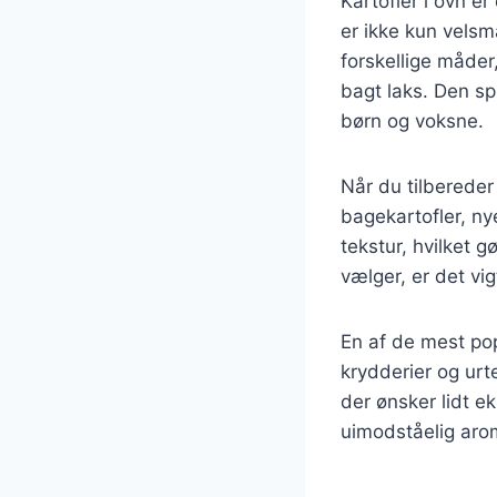
Kartofler i ovn er
er ikke kun vels
forskellige måder,
bagt laks. Den sp
børn og voksne.
Når du tilbereder
bagekartofler, ny
tekstur, hvilket 
vælger, er det vi
En af de mest pop
krydderier og urt
der ønsker lidt e
uimodståelig arom