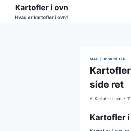
Fortsæt
Kartofler i ovn
til
Hvad er kartofler i ovn?
indhold
MAD
|
OPSKRIFTER
Kartofler
side ret
Af
Kartofler i ovn
1
Kartofler i