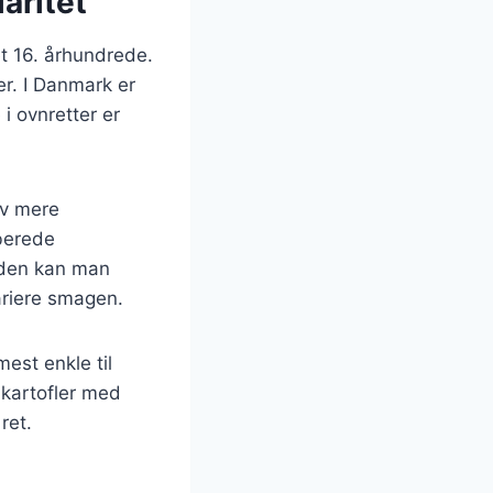
aritet
et 16. århundrede.
er. I Danmark er
i ovnretter er
ev mere
lberede
suden kan man
variere smagen.
mest enkle til
 kartofler med
ret.