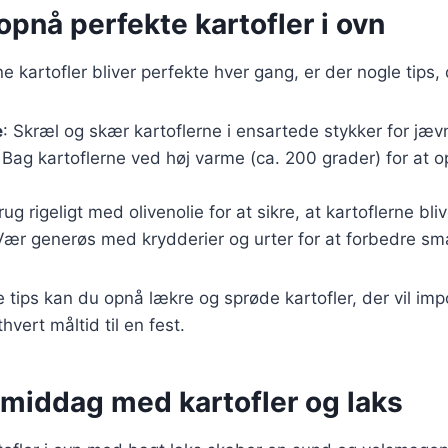
t opnå perfekte kartofler i ovn
ine kartofler bliver perfekte hver gang, er der nogle tips,
e
: Skræl og skær kartoflerne i ensartede stykker for jævn
: Bag kartoflerne ved høj varme (ca. 200 grader) for at 
rug rigeligt med olivenolie for at sikre, at kartoflerne bli
Vær generøs med krydderier og urter for at forbedre s
e tips kan du opnå lækre og sprøde kartofler, der vil im
vert måltid til en fest.
 middag med kartofler og laks