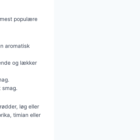
e mest populære
 en aromatisk
tende og lækker
mag.
dt smag.
rødder, løg eller
ka, timian eller