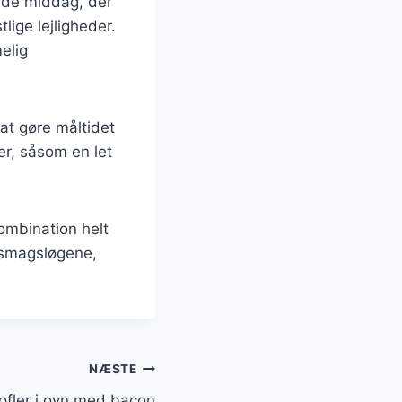
nde middag, der
lige lejligheder.
elig
 at gøre måltidet
r, såsom en let
ombination helt
er smagsløgene,
NÆSTE
ofler i ovn med bacon