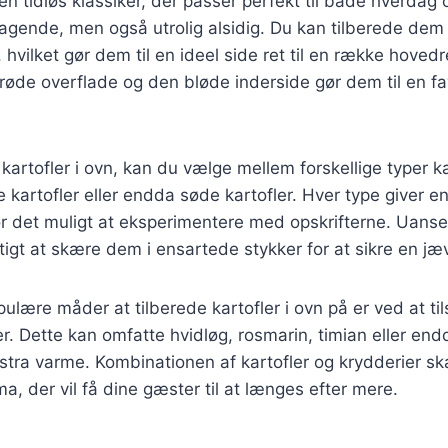
 en tidløs klassiker, der passer perfekt til både hverdag 
magende, men også utrolig alsidig. Du kan tilberede de
 hvilket gør dem til en ideel side ret til en række hoved
røde overflade og den bløde inderside gør dem til en fa
 kartofler i ovn, kan du vælge mellem forskellige typer k
e kartofler eller endda søde kartofler. Hver type giver 
gør det muligt at eksperimentere med opskrifterne. Uanse
gtigt at skære dem i ensartede stykker for at sikre en jæ
ulære måder at tilberede kartofler i ovn på er ved at til
er. Dette kan omfatte hvidløg, rosmarin, timian eller endd
kstra varme. Kombinationen af kartofler og krydderier s
a, der vil få dine gæster til at længes efter mere.