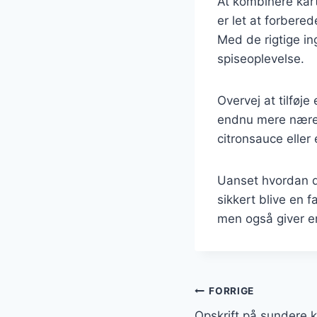
At kombinere kar
er let at forbere
Med de rigtige in
spiseoplevelse.
Overvej at tilføje
endnu mere næren
citronsauce eller 
Uanset hvordan du
sikkert blive en f
men også giver e
Indlægsnavi
FORRIGE
Opskrift på sundere k