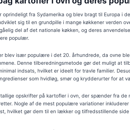
bag kartofler i ovn og deres popul
 oprindeligt fra Sydamerika og blev bragt til Europa i d
dviklet sig til en grundpille i mange køkkener verden ov
gåelig del af det nationale køkken, og deres anvendelse 
ere populær.
er blev især populære i det 20. århundrede, da ovne bl
emmene. Denne tilberedningsmetode gør det muligt at ti
inimal indsats, hvilket er ideelt for travle familier. De
ge ingredienser som hvidløg, smør og krydderurter for at 
tallige opskrifter på kartofler i ovn, der spænder fra de 
tter. Nogle af de mest populære variationer inkluderer
t, hvilket gør dem til en lækker og tilfredsstillende side 