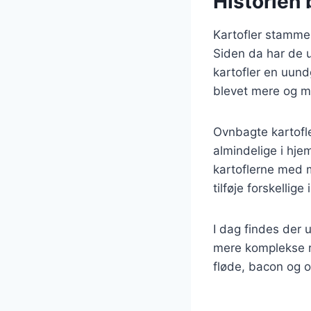
Historien 
Kartofler stammer
Siden da har de u
kartofler en uund
blevet mere og m
Ovnbagte kartofl
almindelige i hj
kartoflerne med m
tilføje forskelli
I dag findes der u
mere komplekse re
fløde, bacon og os