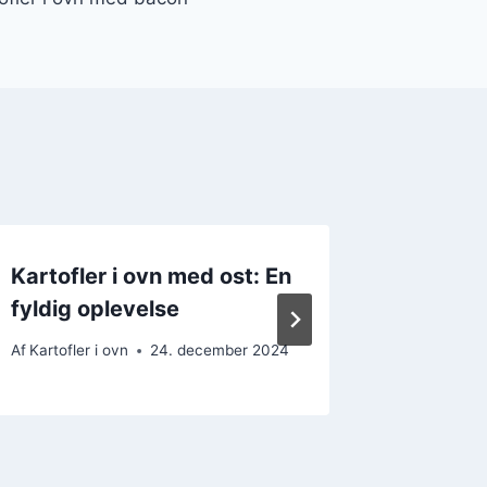
Kartofler i ovn med ost: En
Kartofl
fyldig oplevelse
gulerø
Af
Kartofler i ovn
24. december 2024
Af
Kartofler