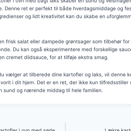
tofler i ovn med bagt laks skaber en sund og velsmage
de. Denne ret er perfekt til både hverdagsmiddage og fest
gredienser og lidt kreativitet kan du skabe en uforglemm
 en frisk salat eller dampede grøntsager som tilbehør for
de. Du kan også eksperimentere med forskellige sauce
en cremet dildsauce, for at tilføje ekstra smag.
 vælger at tilberede dine kartofler og laks, vil denne k
avorit i dit hjem. Det er en ret, der ikke kun tilfredsstill
n sund og nærende middag til hele familien.
gation
artofler i ovn med søde
Lækre kart