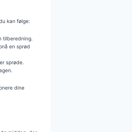
 du kan følge:
 tilberedning.
opnå en sprød
ver sprøde.
magen.
ponere dine