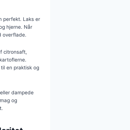
 perfekt. Laks er
 og hjerne. Når
d overflade.
 citronsaft,
 kartoflerne.
il en praktisk og
t eller dampede
 smag og
t.