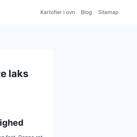
Kartofler i ovn
Blog
Sitemap
te laks
jlighed