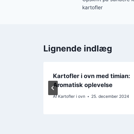
kartofler
Lignende indlæg
estlige
Kartofler i ovn med timian:
Aromatisk oplevelse
mber 2024
Af
Kartofler i ovn
25. december 2024