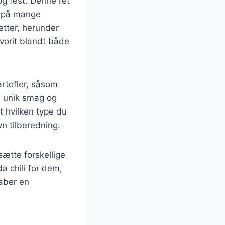
og fest. Denne ret
m på mange
retter, herunder
vorit blandt både
artofler, såsom
en unik smag og
t hvilken type du
vn tilberedning.
sætte forskellige
a chili for dem,
kaber en