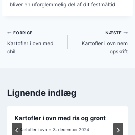
bliver en uforglemmelig del af dit festmåltid.
Indlægsnavigation
FORRIGE
NÆSTE
Kartofler i ovn med
Kartofler i ovn nem
chili
opskrift
Lignende indlæg
Kartofler i ovn med ris og grønt
Af
Kartofler i ovn
3. december 2024