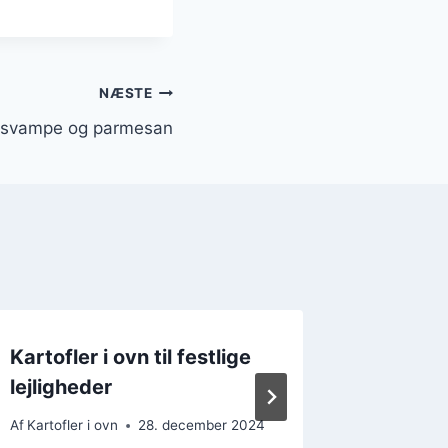
NÆSTE
d svampe og parmesan
Kartofler i ovn til festlige
Kartofl
lejligheder
citron
Af
Kartofler i ovn
28. december 2024
Af
Kartofler