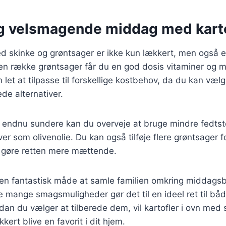
g velsmagende middag med kartof
med skinke og grøntsager er ikke kun lækkert, men også
en række grøntsager får du en god dosis vitaminer og mi
 let at tilpasse til forskellige kostbehov, da du kan væ
de alternativer.
n endnu sundere kan du overveje at bruge mindre fedtst
er som olivenolie. Du kan også tilføje flere grøntsager f
g gøre retten mere mættende.
r en fantastisk måde at samle familien omkring middags
e mange smagsmuligheder gør det til en ideel ret til bå
dan du vælger at tilberede dem, vil kartofler i ovn med 
kkert blive en favorit i dit hjem.