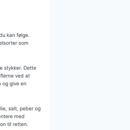
 du kan følge.
felsorter som
.
e stykker. Dette
flerne ved at
n og give en
lie, salt, peber og
entere med
on til retten.