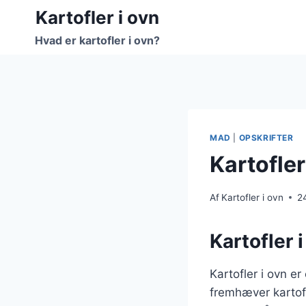
Fortsæt
Kartofler i ovn
til
Hvad er kartofler i ovn?
indhold
MAD
|
OPSKRIFTER
Kartofle
Af
Kartofler i ovn
2
Kartofler 
Kartofler i ovn e
fremhæver kartof