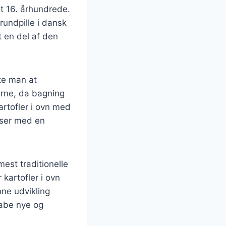
et 16. århundrede.
rundpille i dansk
t en del af den
te man at
erne, da bagning
rtofler i ovn med
nser med en
mest traditionelle
 kartofler i ovn
ne udvikling
kabe nye og