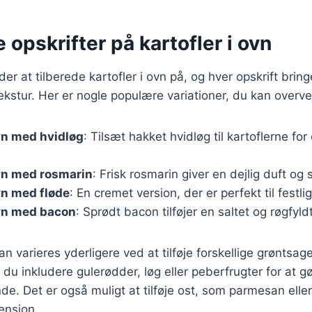
e opskrifter på kartofler i ovn
r at tilberede kartofler i ovn på, og hver opskrift bring
kstur. Her er nogle populære variationer, du kan overve
ovn med hvidløg
: Tilsæt hakket hvidløg til kartoflerne fo
ovn med rosmarin
: Frisk rosmarin giver en dejlig duft og 
ovn med fløde
: En cremet version, der er perfekt til festlig
ovn med bacon
: Sprødt bacon tilføjer en saltet og røgfyl
an varieres yderligere ved at tilføje forskellige grøntsage
du inkludere gulerødder, løg eller peberfrugter for at g
de. Det er også muligt at tilføje ost, som parmesan eller 
ension.