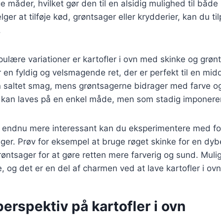
ge måder, hvilket gør den til en alsidig mulighed til både
r at tilføje kød, grøntsager eller krydderier, kan du tilp
.
ulære variationer er kartofler i ovn med skinke og grøn
 en fyldig og velsmagende ret, der er perfekt til en mi
en saltet smag, mens grøntsagerne bidrager med farve o
r kan laves på en enkel måde, men som stadig imponerer
n endnu mere interessant kan du eksperimentere med for
ger. Prøv for eksempel at bruge røget skinke for en dyb
røntsager for at gøre retten mere farverig og sund. Mul
 og det er en del af charmen ved at lave kartofler i ovn
perspektiv på kartofler i ovn