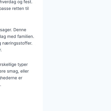
 hverdag og fest.
asse retten til
tsager. Denne
ddag med familien.
g næringsstoffer.
.
skellige typer
ere smag, eller
ighederne er
.