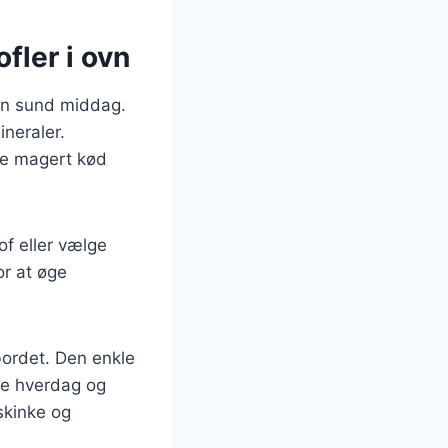
ler i ovn
 en sund middag.
neraler.
lge magert kød
of eller vælge
or at øge
bordet. Den enkle
de hverdag og
skinke og