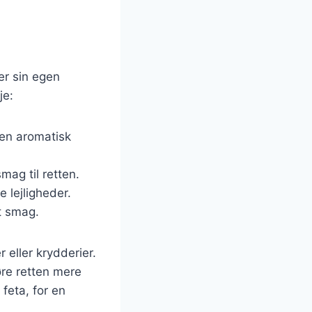
er sin egen
je:
r en aromatisk
smag til retten.
e lejligheder.
dt smag.
r eller krydderier.
øre retten mere
feta, for en