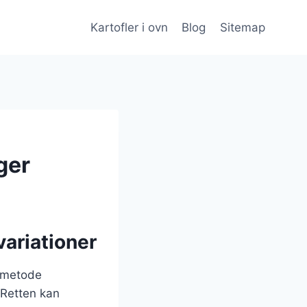
Kartofler i ovn
Blog
Sitemap
ger
variationer
gsmetode
 Retten kan