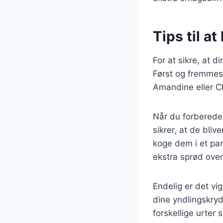
Tips til at
For at sikre, at d
Først og fremmest 
Amandine eller Ch
Når du forbereder
sikrer, at de bli
koge dem i et par
ekstra sprød over
Endelig er det vig
dine yndlingskry
forskellige urter s