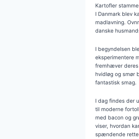
Kartofler stammer
I Danmark blev ka
madlavning. Ovnre
danske husmands
I begyndelsen ble
eksperimentere me
fremhæver deres s
hvidløg og smør 
fantastisk smag.
I dag findes der u
til moderne fortol
med bacon og grø
viser, hvordan ka
spændende rette