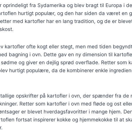
 oprindeligt fra Sydamerika og blev bragt til Europa i d
rtoflen hurtigt populær, og den har siden da været en g
tter med kartofler har en lang tradition, og de er bleve
kost.
v kartofler ofte kogt eller stegt, men med tiden begynd
d bagning i ovn. Dette gav en ny dimension til kartofl
ødme og giver en dejlig sprød overflade. Retter som ka
blev hurtigt populære, da de kombinerer enkle ingredie
tallige opskrifter på kartofler i ovn, der spænder fra de 
kninger. Retter som kartofler i ovn med fløde og ost eller
ntsager er blevet hverdagsfavoritter i mange hjem. Den
rtoflen fortsat inspirerer kokke og hjemmekokke til at s
r.