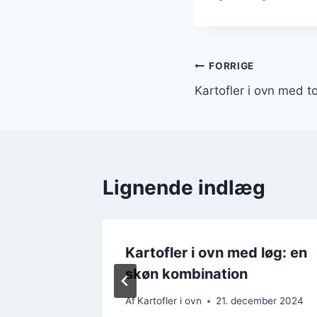
Indlægsnavi
FORRIGE
Kartofler i ovn med t
Lignende indlæg
Kartofler i ovn med løg: en
skøn kombination
mber 2024
Af
Kartofler i ovn
21. december 2024