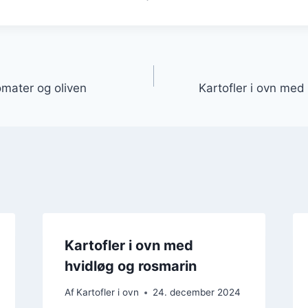
gation
omater og oliven
Kartofler i ovn me
Kartofler i ovn med
hvidløg og rosmarin
Af
Kartofler i ovn
24. december 2024