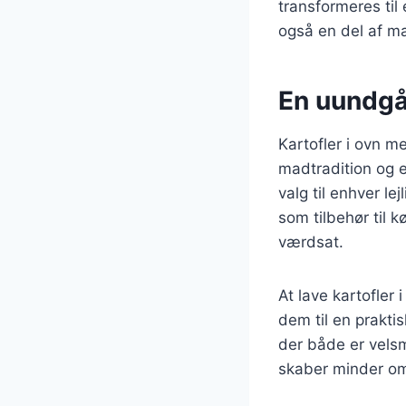
transformeres til 
også en del af m
En uundgå
Kartofler i ovn m
madtradition og e
valg til enhver le
som tilbehør til k
værdsat.
At lave kartofler
dem til en prakti
der både er velsm
skaber minder o