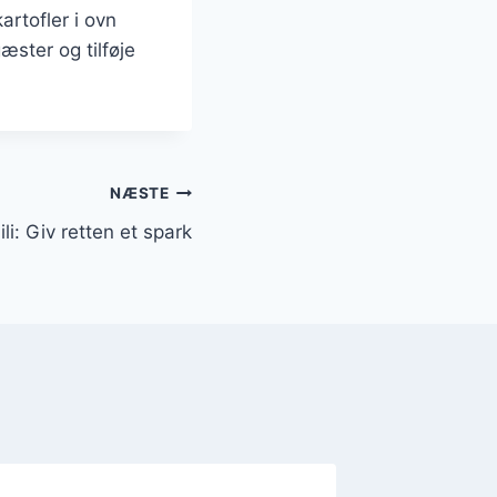
rtofler i ovn
æster og tilføje
NÆSTE
li: Giv retten et spark