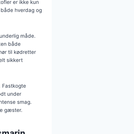
ofler er ikke kun
il både hverdag og
dunderlig måde.
tten både
r til kødretter
lt sikkert
r. Fastkogte
odt under
 intense smag.
ne gæster.
smarin