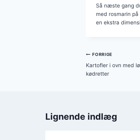
Så næste gang du 
med rosmarin på m
en ekstra dimensi
Indlægsnavi
FORRIGE
Kartofler i ovn med lø
kødretter
Lignende indlæg