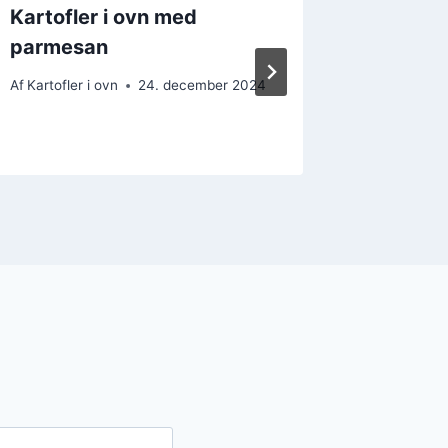
Kartofler i ovn med
Kartofl
parmesan
og pers
Af
Kartofler i ovn
24. december 2024
Af
Kartofler