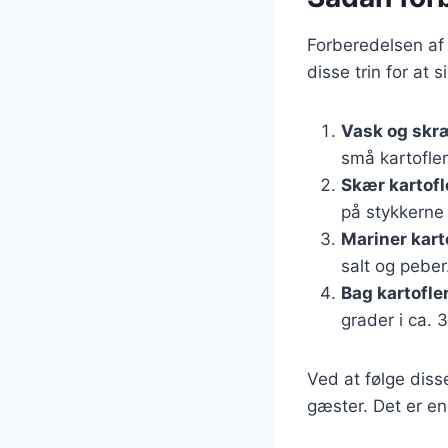
Forberedelsen af 
disse trin for at s
Vask og skræ
små kartofler
Skær kartofl
på stykkerne
Mariner kart
salt og peber
Bag kartofle
grader i ca. 
Ved at følge diss
gæster. Det er en 