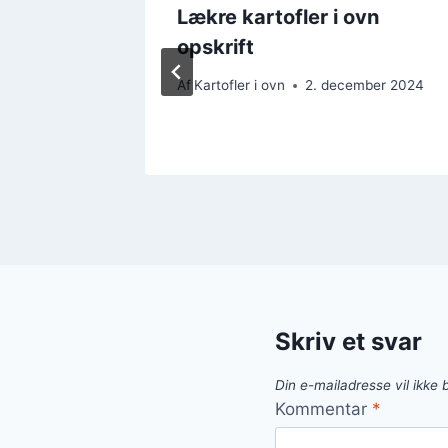
Lækre kartofler i ovn
e
opskrift
ember 2024
Af
Kartofler i ovn
2. december 2024
Skriv et svar
Din e-mailadresse vil ikke b
Kommentar
*