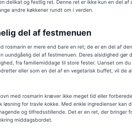
en delikat og festlig ret. Denne ret er ikke kun en del af
ange andre køkkener rundt om i verden.
elig del af festmenuen
ed rosmarin er mere end bare en ret; de er en del af de
n uundgåelig del af festmenuen. Deres alsidighed gør de
jlighed, fra familiemiddage til store fester. Uanset om d
ødretter eller som en del af en vegetarisk buffet, vil de al
 i ovn med rosmarin kræver ikke meget tid eller forberede
sk løsning for travle kokke. Med enkle ingredienser kan 
agende og tilfredsstillende. Det er en ret, der bringer
mkring middagsbordet.