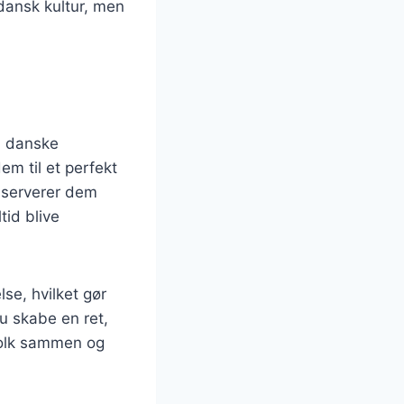
 dansk kultur, men
n danske
m til et perfekt
u serverer dem
tid blive
lse, hvilket gør
du skabe en ret,
 folk sammen og