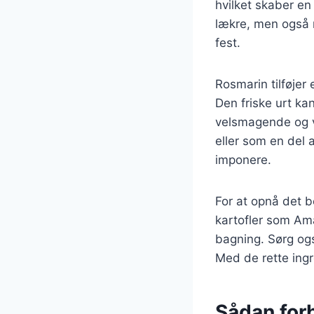
hvilket skaber en
lækre, men også n
fest.
Rosmarin tilføjer
Den friske urt ka
velsmagende og vi
eller som en del a
imponere.
For at opnå det be
kartofler som Ama
bagning. Sørg ogs
Med de rette ingr
Sådan forb