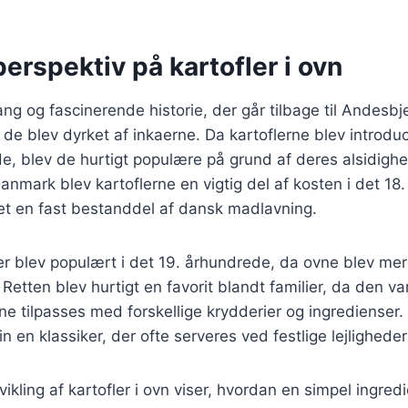
perspektiv på kartofler i ovn
ang og fascinerende historie, der går tilbage til Andesbj
de blev dyrket af inkaerne. Da kartoflerne blev introduc
e, blev de hurtigt populære på grund af deres alsidigh
anmark blev kartoflerne en vigtig del af kosten i det 18
et en fast bestanddel af dansk madlavning.
r blev populært i det 19. århundrede, da ovne blev mer
Retten blev hurtigt en favorit blandt familier, da den v
e tilpasses med forskellige krydderier og ingredienser. I
 en klassiker, der ofte serveres ved festlige lejligheder
ikling af kartofler i ovn viser, hvordan en simpel ingred