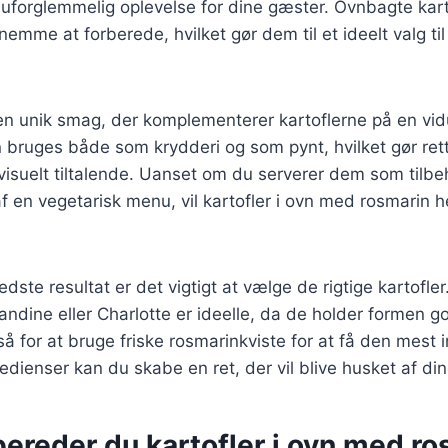
 uforglemmelig oplevelse for dine gæster. Ovnbagte kart
emme at forberede, hvilket gør dem til et ideelt valg t
 en unik smag, der komplementerer kartoflerne på en vi
n bruges både som krydderi og som pynt, hvilket gør re
suelt tiltalende. Uanset om du serverer dem som tilbehø
f en vegetarisk menu, vil kartofler i ovn med rosmarin he
dste resultat er det vigtigt at vælge de rigtige kartofle
ndine eller Charlotte er ideelle, da de holder formen g
å for at bruge friske rosmarinkviste for at få den mest
edienser kan du skabe en ret, der vil blive husket af di
ereder du kartofler i ovn med ro