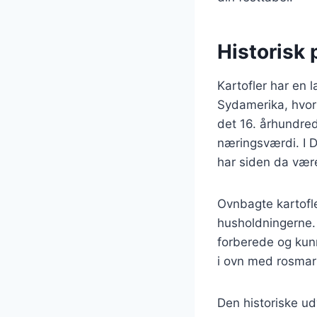
Historisk 
Kartofler har en l
Sydamerika, hvor 
det 16. århundred
næringsværdi. I D
har siden da vær
Ovnbagte kartofle
husholdningerne. 
forberede og kunn
i ovn med rosmarin
Den historiske udv