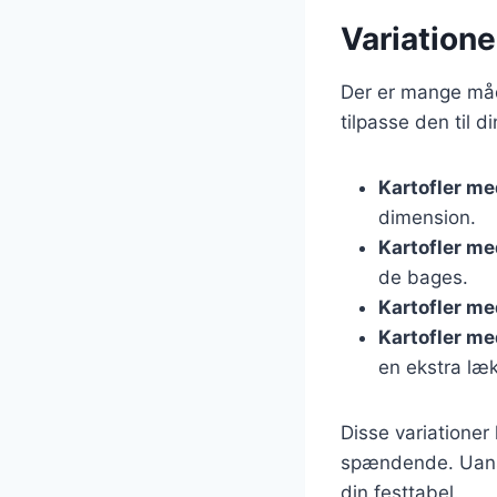
Variatione
Der er mange måde
tilpasse den til d
Kartofler me
dimension.
Kartofler me
de bages.
Kartofler m
Kartofler m
en ekstra læ
Disse variationer
spændende. Uanset
din festtabel.