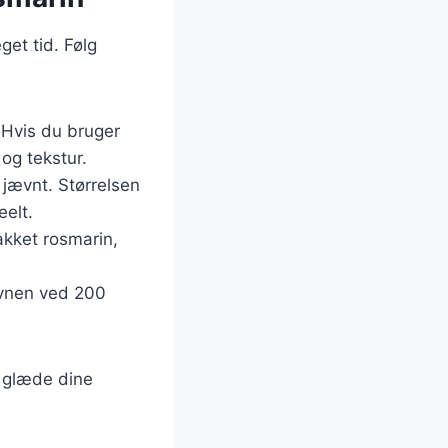
get tid. Følg
 Hvis du bruger
og tekstur.
 jævnt. Størrelsen
elt.
hakket rosmarin,
ovnen ved 200
l glæde dine