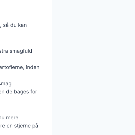
, så du kan
kstra smagfuld
kartoflerne, inden
 smag.
den de bages for
dnu mere
re en stjerne på