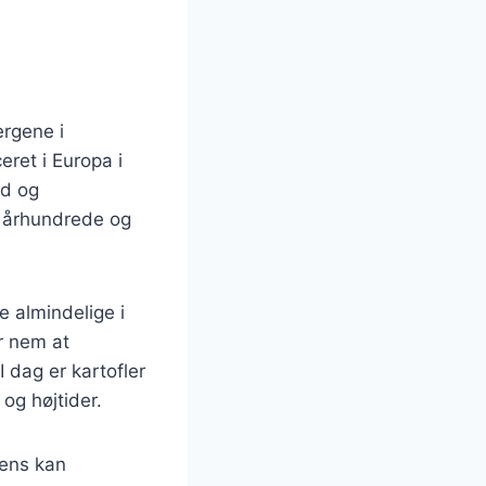
ergene i
eret i Europa i
ed og
. århundrede og
e almindelige i
ar nem at
 dag er kartofler
 og højtider.
iens kan