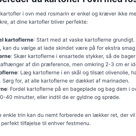
kartofler i ovn med rosmarin er enkel og kræver ikke me
ikre, at dine kartofler bliver perfekte:
l kartoflerne
: Start med at vaske kartoflerne grundigt.
, kan du vælge at lade skindet være på for ekstra smag 
erne
: Skær kartoflerne i ensartede stykker, så de bager
 afhænger af din præference, men omkring 2-3 cm er ide
oflerne
: Læg kartoflerne i en skål og tilsæt olivenolie, 
. Sørg for, at alle kartoflerne er dækket af marinaden.
rne
: Fordel kartoflerne på en bageplade og bag dem i 
30-40 minutter, eller indtil de er gyldne og sprøde.
e enkle trin kan du nemt forberede en lækker ret, der vi
perfekt tilføjelse til enhver festmenu.