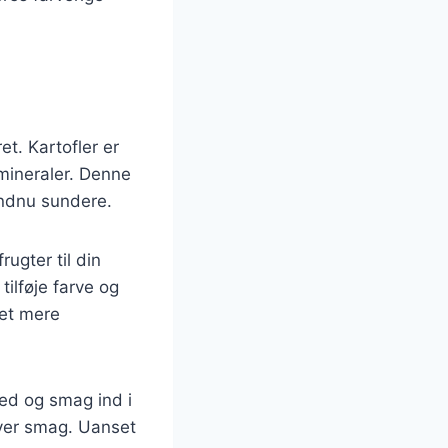
t. Kartofler er
 mineraler. Denne
 endnu sundere.
rugter til din
ilføje farve og
det mere
hed og smag ind i
nhver smag. Uanset