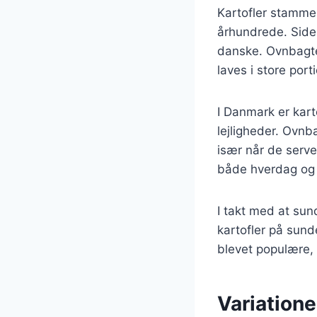
Kartofler stammer
århundrede. Siden
danske. Ovnbagte
laves i store port
I Danmark er karto
lejligheder. Ovnb
især når de serve
både hverdag og 
I takt med at su
kartofler på sund
blevet populære, 
Variatione