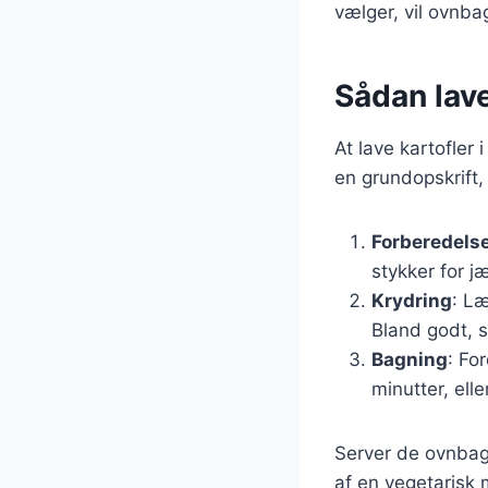
vælger, vil ovnbag
Sådan lave
At lave kartofler 
en grundopskrift,
Forberedels
stykker for j
Krydring
: Læ
Bland godt, s
Bagning
: Fo
minutter, elle
Server de ovnbagt
af en vegetarisk 