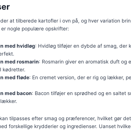
ser
der at tilberede kartofler i ovn på, og hver variation bri
er nogle populære opskrifter:
ovn med hvidløg
: Hvidløg tilføjer en dybde af smag, der
erfekt.
ovn med rosmarin
: Rosmarin giver en aromatisk duft og 
il kødretter.
ovn med fløde
: En cremet version, der er rig og lækker, per
ovn med bacon
: Bacon tilføjer en sprødhed og en saltet 
 lækker.
 kan tilpasses efter smag og præferencer, hvilket gør det
d forskellige krydderier og ingredienser. Uanset hvilke