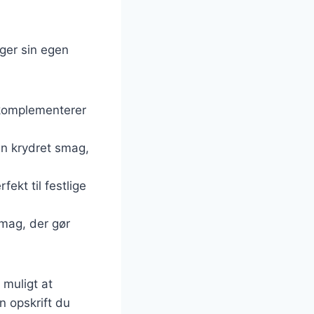
nger sin egen
 komplementerer
en krydret smag,
fekt til festlige
smag, der gør
 muligt at
n opskrift du