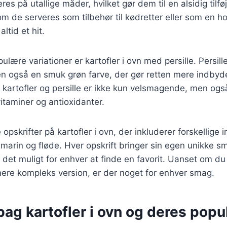
eres på utallige måder, hvilket gør dem til en alsidig tilfø
m de serveres som tilbehør til kødretter eller som en 
ltid et hit.
lære variationer er kartofler i ovn med persille. Persille 
en også en smuk grøn farve, der gør retten mere indbyd
kartofler og persille er ikke kun velsmagende, men ogs
 vitaminer og antioxidanter.
opskrifter på kartofler i ovn, der inkluderer forskellige
smarin og fløde. Hver opskrift bringer sin egen unikke sm
r det muligt for enhver at finde en favorit. Uanset om du 
 mere kompleks version, er der noget for enhver smag.
bag kartofler i ovn og deres popul