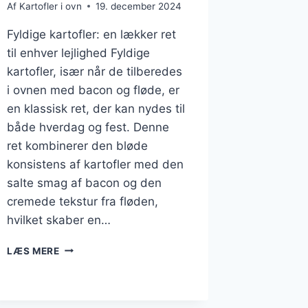
Af
Kartofler i ovn
19. december 2024
Fyldige kartofler: en lækker ret
til enhver lejlighed Fyldige
kartofler, især når de tilberedes
i ovnen med bacon og fløde, er
en klassisk ret, der kan nydes til
både hverdag og fest. Denne
ret kombinerer den bløde
konsistens af kartofler med den
salte smag af bacon og den
cremede tekstur fra fløden,
hvilket skaber en…
FYLDIGE
LÆS MERE
KARTOFLER:
KARTOFLER
I
OVN