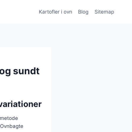
Kartofler i ovn
Blog
Sitemap
 og sundt
variationer
gsmetode
. Ovnbagte