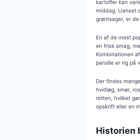
kartofler kan vari
middag. Uanset o
grøntsager, er de a
En af de mest popu
en frisk smag, m
Kombinationen af 
persille er rig på
Der findes mange 
hvidløg, smør, ro
retten, hvilket gø
opskrift eller en
Historien 