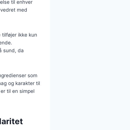
jelse til enhver
hovedret med
tilføjer ikke kun
ende.
å sund, da
 ingredienser som
ag og karakter til
er til en simpel
aritet