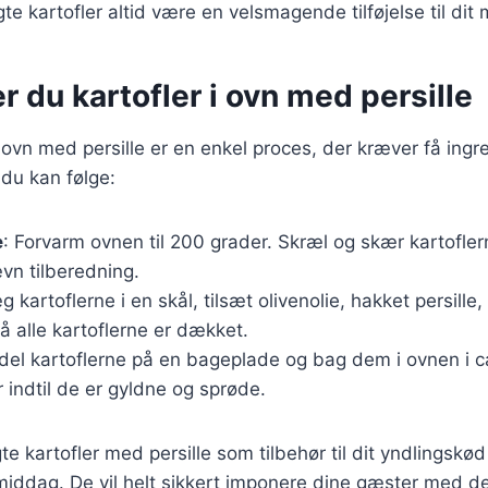
te kartofler altid være en velsmagende tilføjelse til dit 
r du kartofler i ovn med persille
i ovn med persille er en enkel proces, der kræver få ingr
 du kan følge:
e
: Forvarm ovnen til 200 grader. Skræl og skær kartofler
ævn tilberedning.
g kartoflerne i en skål, tilsæt olivenolie, hakket persille,
å alle kartoflerne er dækket.
rdel kartoflerne på en bageplade og bag dem i ovnen i 
r indtil de er gyldne og sprøde.
e kartofler med persille som tilbehør til dit yndlingskød
middag. De vil helt sikkert imponere dine gæster med de