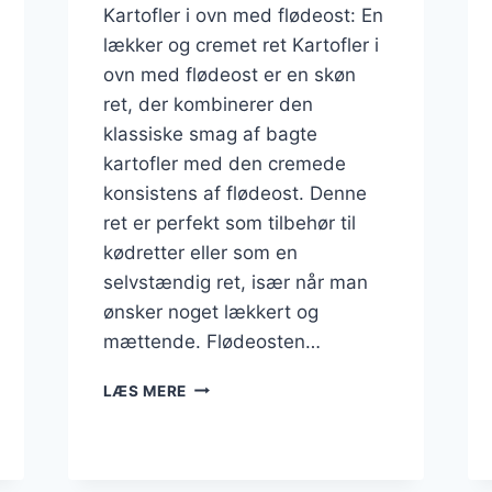
Kartofler i ovn med flødeost: En
lækker og cremet ret Kartofler i
ovn med flødeost er en skøn
ret, der kombinerer den
klassiske smag af bagte
kartofler med den cremede
konsistens af flødeost. Denne
ret er perfekt som tilbehør til
kødretter eller som en
selvstændig ret, især når man
ønsker noget lækkert og
mættende. Flødeosten…
KARTOFLER
LÆS MERE
I
OVN
MED
FLØDEOST