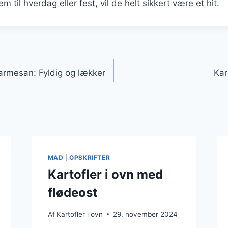
 til hverdag eller fest, vil de helt sikkert være et hit.
gation
parmesan: Fyldig og lækker
Kar
MAD
|
OPSKRIFTER
Kartofler i ovn med
flødeost
Af
Kartofler i ovn
29. november 2024