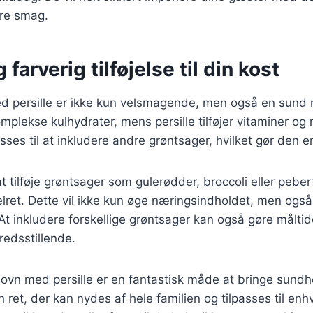
re smag.
farverig tilføjelse til din kost
ed persille er ikke kun velsmagende, men også en sund re
omplekse kulhydrater, mens persille tilføjer vitaminer og
asses til at inkludere andre grøntsager, hvilket gør den
 tilføje grøntsager som gulerødder, broccoli eller peberf
lret. Dette vil ikke kun øge næringsindholdet, men også t
. At inkludere forskellige grøntsager kan også gøre målti
fredsstillende.
 i ovn med persille er en fantastisk måde at bringe sund
en ret, der kan nydes af hele familien og tilpasses til e