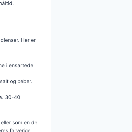
måltid.
edienser. Her er
ne i ensartede
 salt og peber.
ca. 30-40
 eller som en del
res farverige