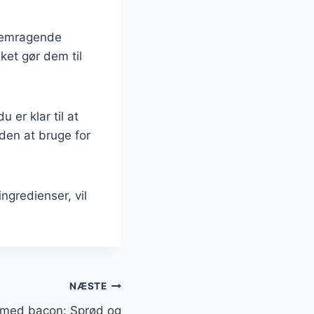
 fremragende
ket gør dem til
 er klar til at
den at bruge for
ngredienser, vil
NÆSTE
n med bacon: Sprød og