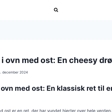
r i ovn med ost: En cheesy dr
5. december 2024
i ovn med ost: En klassisk ret til 
ed ost er en ret, der har vundet hjerter over hele verden