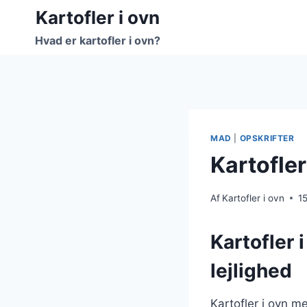
Fortsæt
Kartofler i ovn
til
Hvad er kartofler i ovn?
indhold
MAD
|
OPSKRIFTER
Kartofle
Af
Kartofler i ovn
1
Kartofler 
lejlighed
Kartofler i ovn m