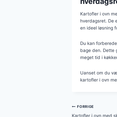
hverdagsr
Kartofler i ovn me
hverdagsret. De e
en ideel løsning fo
Du kan forberede 
bage den. Dette 
meget tid i køkke
Uanset om du vælg
kartofler i ovn m
Indlægsnavi
FORRIGE
Kartofler i ovn med s