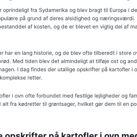
 oprindeligt fra Sydamerika og blev bragt til Europa i d
populære på grund af deres alsidighed og næringsværdi.
 bestanddel af kosten, og de er blevet en vigtig del af ma
 har en lang historie, og de blev ofte tilberedt i store 
brød. Med tiden blev det almindeligt at tilføje ost og an
magen. I dag findes der utallige opskrifter på kartofler 
 komplekse retter.
ofler i ovn ofte forbundet med festlige lejligheder og f
alt fra kødretter til grøntsager, hvilket gør dem til en p
e opskrifter på kartofler i ovn me