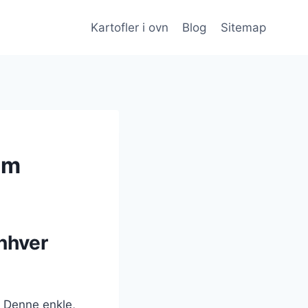
Kartofler i ovn
Blog
Sitemap
øm
enhver
. Denne enkle,