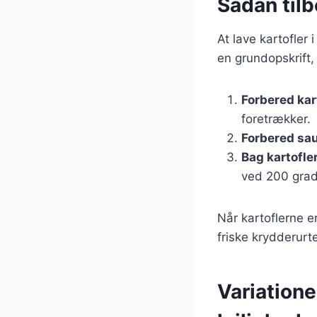
Sådan tilb
At lave kartofler
en grundopskrift,
Forbered kar
foretrækker.
Forbered sa
Bag kartofle
ved 200 grade
Når kartoflerne er
friske krydderurte
Variationer