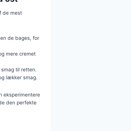
af de mest
nden de bages, for
e og mere cremet
g smag til retten.
 og lækker smag.
an eksperimentere
nde den perfekte