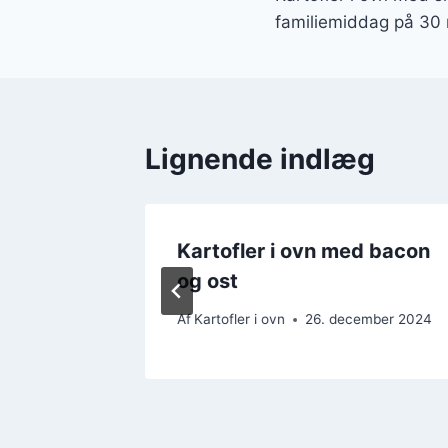
familiemiddag på 30 
Lignende indlæg
 kål og
Kartofler i ovn med bacon
og ost
ember 2024
Af
Kartofler i ovn
26. december 2024