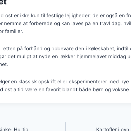
et
d ost er ikke kun til festlige lejligheder; de er også en
r nemme at forberede og kan laves på en travl dag, hvil
r familier.
retten på forhånd og opbevare den i køleskabet, indtil du
gør det muligt at nyde en lækker hjemmelavet middag u
net.
er en klassisk opskrift eller eksperimenterer med nye i
ed ost altid være en favorit blandt både børn og voksne.
gation
kinke: Hurtig
Kartofler i ov