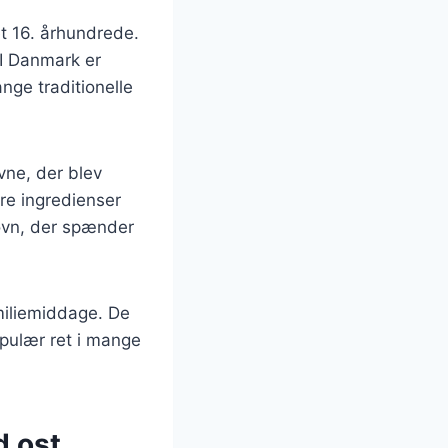
et 16. århundrede.
 I Danmark er
nge traditionelle
ovne, der blev
dre ingredienser
i ovn, der spænder
amiliemiddage. De
opulær ret i mange
d ost