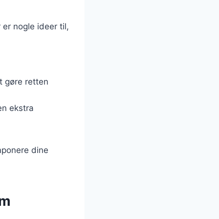
 er nogle ideer til,
.
t gøre retten
en ekstra
imponere dine
om