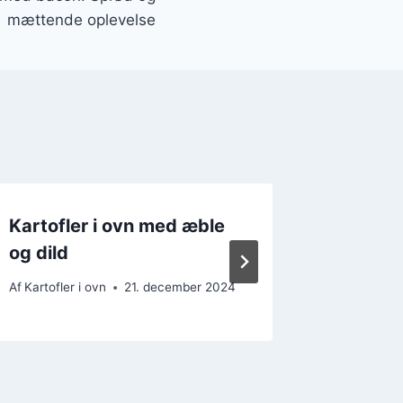
mættende oplevelse
Kartofler i ovn med æble
Kartofl
og dild
og ost
Af
Kartofler i ovn
21. december 2024
Af
Kartofler