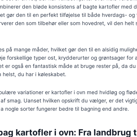
mbinerer den bløde konsistens af bagte kartofler med
et gør den til en perfekt tilføjelse til både hverdags- og 
erer den som tilbehør eller som hovedret, vil den helt 
es på mange måder, hvilket gør den til en alsidig muligh
øje forskellige typer ost, krydderurter og grøntsager for
et er også en fantastisk måde at bruge rester på, da du
helst, du har i køleskabet.
ulære variationer er kartofler i ovn med hvidløg og fløde
af smag. Uanset hvilken opskrift du vælger, er det vigti
 da nogle sorter fungerer bedre til bagning end andre.
bag kartofler i ovn: Fra landbrug t