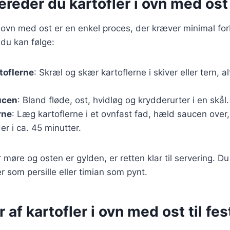
ereder du kartofler i ovn med ost
 i ovn med ost er en enkel proces, der kræver minimal fo
 du kan følge:
toflerne
: Skræl og skær kartoflerne i skiver eller tern, a
ucen
: Bland fløde, ost, hvidløg og krydderurter i en skål.
rne
: Læg kartoflerne i et ovnfast fad, hæld saucen over
r i ca. 45 minutter.
 møre og osten er gylden, er retten klar til servering. Du
r som persille eller timian som pynt.
 af kartofler i ovn med ost til fes