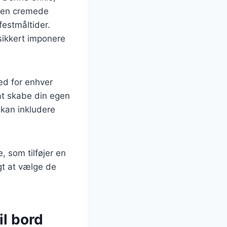
 den cremede
festmåltider.
sikkert imponere
ed for enhver
 at skabe din egen
 kan inkludere
, som tilføjer en
gt at vælge de
il bord