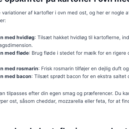
variationer af kartofler i ovn med ost, og her er nogle 
er:
ovn med hvidløg
: Tilsæt hakket hvidløg til kartoflerne, i
agsdimension.
ovn med fløde
: Brug fløde i stedet for mælk for en riger
ovn med rosmarin
: Frisk rosmarin tilføjer en dejlig duft o
ovn med bacon
: Tilsæt sprødt bacon for en ekstra saltet
kan tilpasses efter din egen smag og præferencer. Du k
yper ost, såsom cheddar, mozzarella eller feta, for at fi