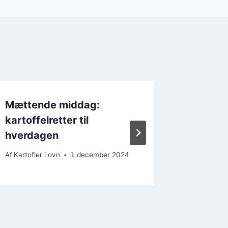
Mættende middag:
Festlig 
kartoffelretter til
fest m
hverdagen
Af
Kartofler
Af
Kartofler i ovn
1. december 2024