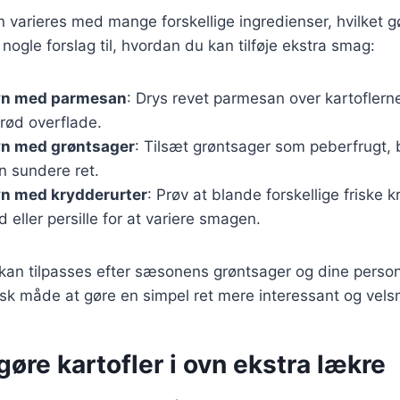
an varieres med mange forskellige ingredienser, hvilket g
r nogle forslag til, hvordan du kan tilføje ekstra smag:
ovn med parmesan
: Drys revet parmesan over kartoflerne
rød overflade.
ovn med grøntsager
: Tilsæt grøntsager som peberfrugt, b
n sundere ret.
ovn med krydderurter
: Prøv at blande forskellige friske
d eller persille for at variere smagen.
 kan tilpasses efter sæsonens grøntsager og dine person
tisk måde at gøre en simpel ret mere interessant og ve
 gøre kartofler i ovn ekstra lækre