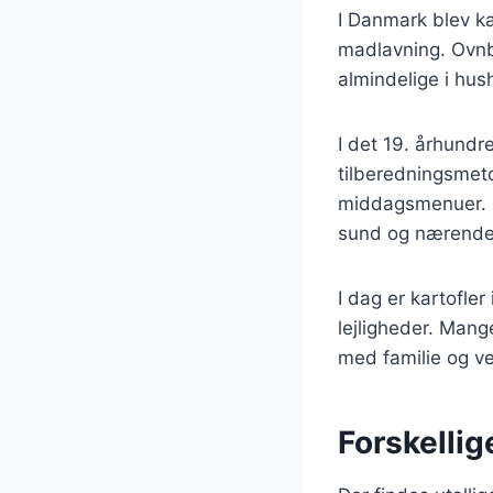
I Danmark blev ka
madlavning. Ovnb
almindelige i hus
I det 19. århund
tilberedningsmeto
middagsmenuer. Re
sund og nærende
I dag er kartofler
lejligheder. Mang
med familie og v
Forskellig