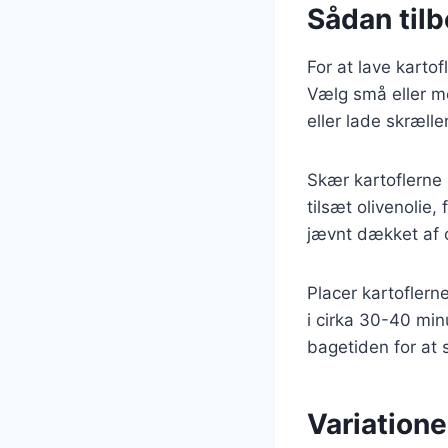
Sådan tilb
For at lave karto
Vælg små eller m
eller lade skræll
Skær kartoflerne 
tilsæt olivenolie,
jævnt dækket af o
Placer kartofler
i cirka 30-40 min
bagetiden for at s
Variatione