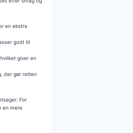
asses efter smag og
for en ekstra
sser godt til
hvilket giver en
, der gør retten
ntsager. For
be en mere