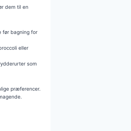
ør dem til en
 før bagning for
roccoli eller
 krydderurter som
lige præferencer.
lsmagende.