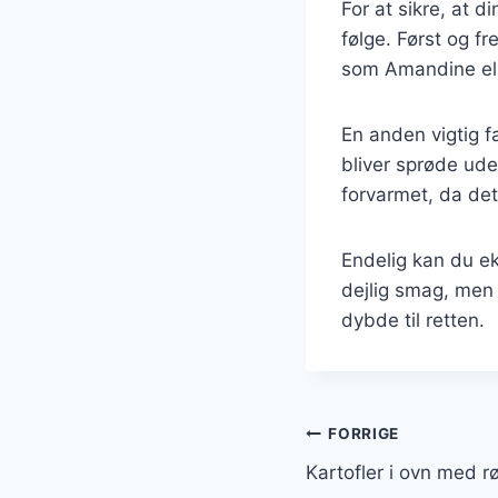
For at sikre, at d
følge. Først og fr
som Amandine elle
En anden vigtig f
bliver sprøde ud
forvarmet, da de
Endelig kan du ek
dejlig smag, men d
dybde til retten.
Indlægsnavi
FORRIGE
Kartofler i ovn med rø