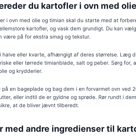
ereder du kartofler i ovn med oli
fler i ovn med olie og timian skal du starte med at forber
ellemstore kartofler, og vask dem grundigt. Du kan væl
en være på for ekstra smag og tekstur.
i halve eller kvarte, afhængigt af deres størrelse. Læg 
 friske eller tørrede timianblade, salt og peber. Sørg for, 
lie og krydderier.
ne på en bageplade og bag dem i en forvarmet ovn ved 2
utter, eller indtil de er gyldne og sprøde. Rør rundt i d
ikre, at de bliver jævnt tilberedt.
r med andre ingredienser til karto