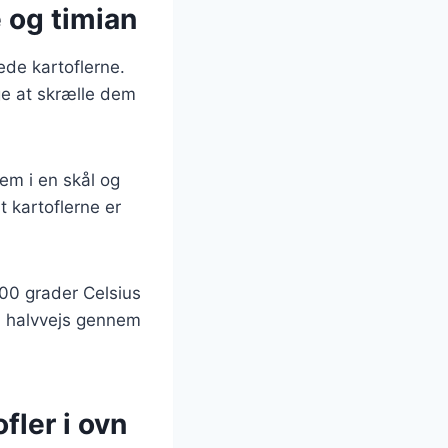
e og timian
ede kartoflerne.
ge at skrælle dem
dem i en skål og
at kartoflerne er
00 grader Celsius
em halvvejs gennem
fler i ovn