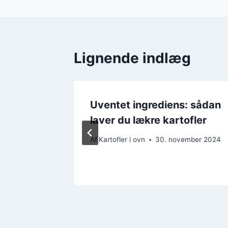
Lignende indlæg
Uventet ingrediens: sådan
laver du lækre kartofler
food
Af
Kartofler i ovn
30. november 2024
mber 2024