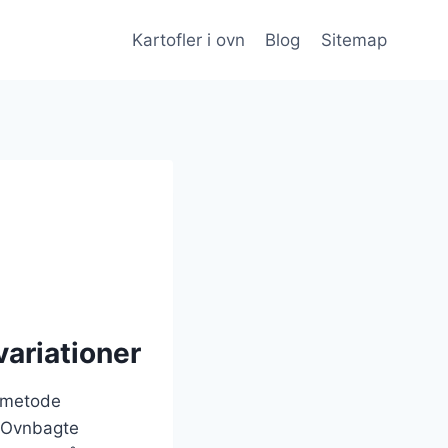
Kartofler i ovn
Blog
Sitemap
variationer
gsmetode
. Ovnbagte