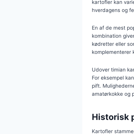
kartofler kan vari
hverdagens og f
En af de mest pop
kombination giver
kødretter eller s
komplementerer ka
Udover timian ka
For eksempel kan 
pift. Mulighederne
amatørkokke og p
Historisk 
Kartofler stammer