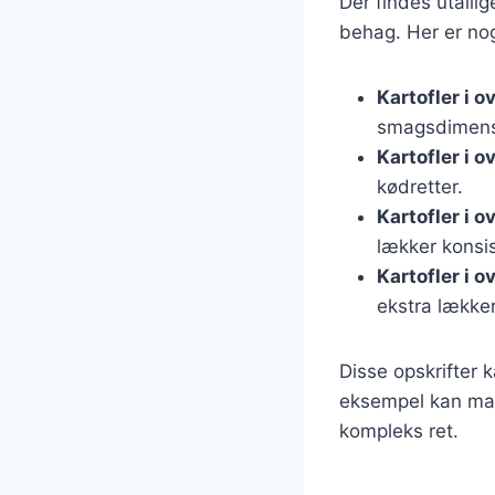
Der findes utallig
behag. Her er nog
Kartofler i 
smagsdimens
Kartofler i 
kødretter.
Kartofler i 
lækker konsi
Kartofler i 
ekstra lækker
Disse opskrifter 
eksempel kan man
kompleks ret.