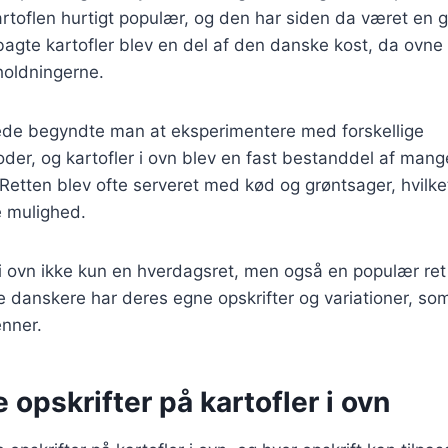
rtoflen hurtigt populær, og den har siden da været en g
agte kartofler blev en del af den danske kost, da ovne
holdningerne.
rede begyndte man at eksperimentere med forskellige
der, og kartofler i ovn blev en fast bestanddel af mange
tten blev ofte serveret med kød og grøntsager, hvilket
 mulighed.
 i ovn ikke kun en hverdagsret, men også en populær ret t
e danskere har deres egne opskrifter og variationer, som
enner.
e opskrifter på kartofler i ovn