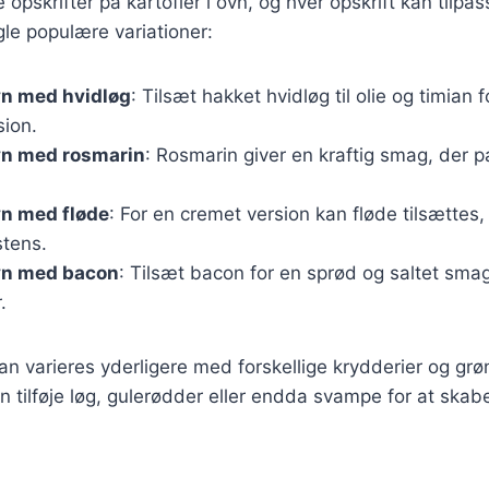
e opskrifter på kartofler i ovn, og hver opskrift kan tilp
le populære variationer:
ovn med hvidløg
: Tilsæt hakket hvidløg til olie og timian 
ion.
ovn med rosmarin
: Rosmarin giver en kraftig smag, der pa
ovn med fløde
: For en cremet version kan fløde tilsættes, 
stens.
ovn med bacon
: Tilsæt bacon for en sprød og saltet smag
.
kan varieres yderligere med forskellige krydderier og grø
 tilføje løg, gulerødder eller endda svampe for at ska