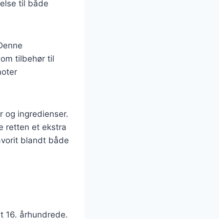
jelse til både
 Denne
m tilbehør til
noter
 og ingredienser.
e retten et ekstra
favorit blandt både
et 16. århundrede.