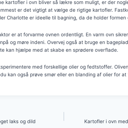
ine kartofler i ovn bliver så lækre som muligt, er der nogl
emmest er det vigtigt at vælge de rigtige kartofler. Fast
r Charlotte er ideelle til bagning, da de holder formen 
aktor er at forvarme ovnen ordentligt. En varm ovn sikrer
enpå og møre indeni. Overvej også at bruge en bageplad
tte kan hjælpe med at skabe en sprødere overflade.
sperimentere med forskellige olier og fedtstoffer. Oliven
u kan også prøve smør eller en blanding af olier for at t
gation
get laks og dild
Kartofler i ovn med