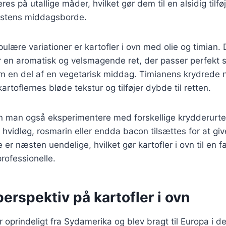
eres på utallige måder, hvilket gør dem til en alsidig tilfø
estens middagsborde.
ulære variationer er kartofler i ovn med olie og timian.
 en aromatisk og velsmagende ret, der passer perfekt so
om en del af en vegetarisk middag. Timianens krydrede 
rtoflernes bløde tekstur og tilføjer dybde til retten.
n man også eksperimentere med forskellige krydderurter
hvidløg, rosmarin eller endda bacon tilsættes for at giv
 er næsten uendelige, hvilket gør kartofler i ovn til en 
rofessionelle.
perspektiv på kartofler i ovn
 oprindeligt fra Sydamerika og blev bragt til Europa i d