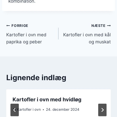
kombination.
Indlægsnavigation
FORRIGE
NÆSTE
Kartofler i ovn med
Kartofler i ovn med kål
paprika og peber
og muskat
Lignende indlæg
Kartofler i ovn med hvidløg
Af
Kartofler i ovn
24. december 2024