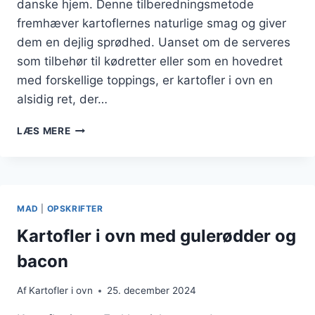
danske hjem. Denne tilberedningsmetode
fremhæver kartoflernes naturlige smag og giver
dem en dejlig sprødhed. Uanset om de serveres
som tilbehør til kødretter eller som en hovedret
med forskellige toppings, er kartofler i ovn en
alsidig ret, der…
KARTOFLER
LÆS MERE
I
OVN
TOPPET
MED
FETA
MAD
|
OPSKRIFTER
OG
OLIVEN
Kartofler i ovn med gulerødder og
bacon
Af
Kartofler i ovn
25. december 2024