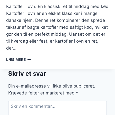
Kartofler i ovn: En klassisk ret til middag med kød
Kartofler i ovn er en elsket klassiker i mange
danske hjem. Denne ret kombinerer den sprøde
tekstur af bagte kartofler med saftigt kød, hvilket
gør den til en perfekt middag. Uanset om det er
til hverdag eller fest, er kartofler i ovn en ret,
der…
KARTOFLER
LÆS MERE
I
OVN
Skriv et svar
TIL
MIDDAG
MED
Din e-mailadresse vil ikke blive publiceret.
KØD
Krævede felter er markeret med
*