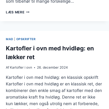
som tilbehør til mange forskellige…
KARTOFLER
LÆS MERE
I
OVN
MED
ROSMARIN:
EN
MAD
|
OPSKRIFTER
KLASSISK
OPSKRIFT
Kartofler i ovn med hvidløg: en
lækker ret
Af
Kartofler i ovn
26. december 2024
Kartofler i ovn med hvidløg: en klassisk opskrift
Kartofler i ovn med hvidløg er en klassisk ret, der
kombinerer den enkle smag af kartofler med den
aromatiske kraft fra hvidløg. Denne ret er ikke
kun lækker, men også utrolig nem at forberede,