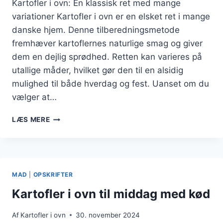
Kartofler i ovn: En klassisk ret med mange
variationer Kartofler i ovn er en elsket ret i mange
danske hjem. Denne tilberedningsmetode
fremhæver kartoflernes naturlige smag og giver
dem en dejlig sprødhed. Retten kan varieres på
utallige måder, hvilket gør den til en alsidig
mulighed til både hverdag og fest. Uanset om du
vælger at…
KARTOFLER
LÆS MERE
I
OVN
MED
GULERØDDER
OG
MAD
|
OPSKRIFTER
BACON
Kartofler i ovn til middag med kød
Af
Kartofler i ovn
30. november 2024