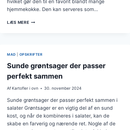
hvilket gør den til en favorit blandt mange
hjemmekokke. Den kan serveres som…
KARTOFLER
LÆS MERE
I
OVN
MED
HVIDLØG:
EN
MAD
|
OPSKRIFTER
LÆKKER
RET
Sunde grøntsager der passer
perfekt sammen
Af
Kartofler i ovn
30. november 2024
Sunde grøntsager der passer perfekt sammen i
salater Grøntsager er en vigtig del af en sund
kost, og når de kombineres i salater, kan de
skabe en farverig og nærende ret. Nogle af de