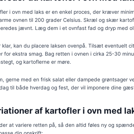
ofler i ovn med laks er en enkel proces, der kræver mini
arme ovnen til 200 grader Celsius. Skræl og skær kartof
lberedes jævnt. Læg dem i et ovnfast fad og dryp med oli
r klar, kan du placere laksen ovenpå. Tilsæt eventuelt ci
r for ekstra smag. Bag retten i ovnen i cirka 25-30 minutt
tegt, og kartoflerne er møre.
m, gerne med en frisk salat eller dampede grøntsager ve
dag til både hverdag og fest, der vil imponere dine gæst
riationer af kartofler i ovn med la
r at variere retten på, så den altid føles ny og spænd
ilpasse din opskrift: