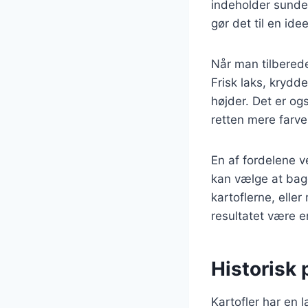
indeholder sunde 
gør det til en ide
Når man tilbereder
Frisk laks, krydde
højder. Det er ogs
retten mere farv
En af fordelene v
kan vælge at bage
kartoflerne, elle
resultatet være e
Historisk 
Kartofler har en 