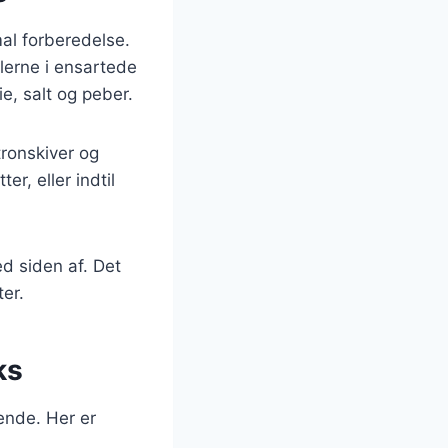
mal forberedelse.
lerne i ensartede
e, salt og peber.
tronskiver og
er, eller indtil
d siden af. Det
er.
ks
ende. Her er