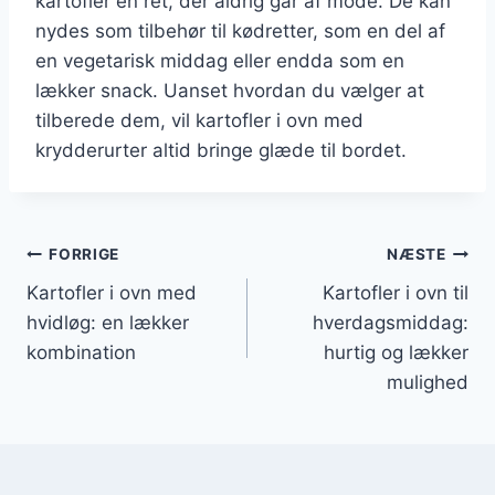
kartofler en ret, der aldrig går af mode. De kan
nydes som tilbehør til kødretter, som en del af
en vegetarisk middag eller endda som en
lækker snack. Uanset hvordan du vælger at
tilberede dem, vil kartofler i ovn med
krydderurter altid bringe glæde til bordet.
Indlægsnavigation
FORRIGE
NÆSTE
Kartofler i ovn med
Kartofler i ovn til
hvidløg: en lækker
hverdagsmiddag:
kombination
hurtig og lækker
mulighed