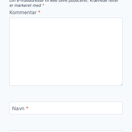
Din e-mailadresse vil ikke blive publiceret.
Krævede felter
er markeret med
*
Kommentar
*
Navn
*