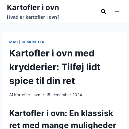
Fortsæt
Kartofler i ovn
til
Hvad er kartofler i ovn?
indhold
MAD
|
OPSKRIFTER
Kartofler i ovn med
krydderier: Tilføj lidt
spice til din ret
Af
Kartofler i ovn
15. december 2024
Kartofler i ovn: En klassisk
ret med mange muligheder