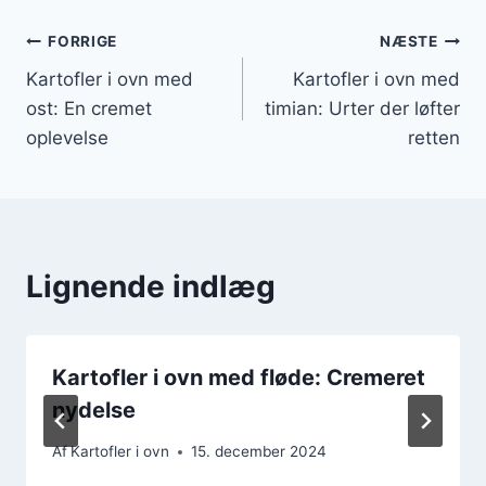
Indlægsnavigation
FORRIGE
NÆSTE
Kartofler i ovn med
Kartofler i ovn med
ost: En cremet
timian: Urter der løfter
oplevelse
retten
Lignende indlæg
Kartofler i ovn med fløde: Cremeret
nydelse
Af
Kartofler i ovn
15. december 2024