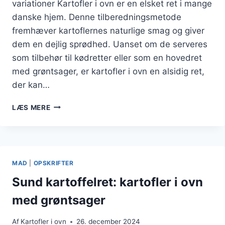
variationer Kartofler i ovn er en elsket ret i mange
danske hjem. Denne tilberedningsmetode
fremhæver kartoflernes naturlige smag og giver
dem en dejlig sprødhed. Uanset om de serveres
som tilbehør til kødretter eller som en hovedret
med grøntsager, er kartofler i ovn en alsidig ret,
der kan…
KARTOFLER
LÆS MERE
I
OVN
MED
RØDLØG
OG
MAD
|
OPSKRIFTER
FETA
Sund kartoffelret: kartofler i ovn
med grøntsager
Af
Kartofler i ovn
26. december 2024