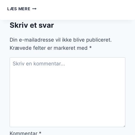
KARTOFLER
LÆS MERE
I
OVN
Skriv et svar
MED
KRYDDERURTER:
FRISK
Din e-mailadresse vil ikke blive publiceret.
OG
Krævede felter er markeret med
*
VELSMAGENDE
Kommentar
*