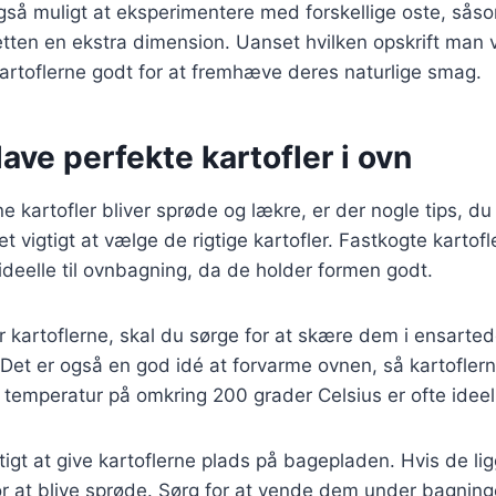
gså muligt at eksperimentere med forskellige oste, sås
 retten en ekstra dimension. Uanset hvilken opskrift man 
 kartoflerne godt for at fremhæve deres naturlige smag.
 lave perfekte kartofler i ovn
ine kartofler bliver sprøde og lækre, er der nogle tips, du
t vigtigt at vælge de rigtige kartofler. Fastkogte karto
 ideelle til ovnbagning, da de holder formen godt.
 kartoflerne, skal du sørge for at skære dem i ensarted
 Det er også en god idé at forvarme ovnen, så kartoflern
temperatur på omkring 200 grader Celsius er ofte ideel
tigt at give kartoflerne plads på bagepladen. Hvis de ligg
r at blive sprøde. Sørg for at vende dem under bagningen