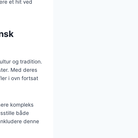
ære et hit ved
ansk
ltur og tradition.
ter. Med deres
ler i ovn fortsat
 mere kompleks
dsstille både
 inkludere denne