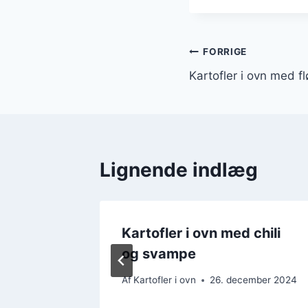
Indlægsnavi
FORRIGE
Kartofler i ovn med 
Lignende indlæg
d bacon:
Kartofler i ovn med chili
og svampe
mber 2024
Af
Kartofler i ovn
26. december 2024