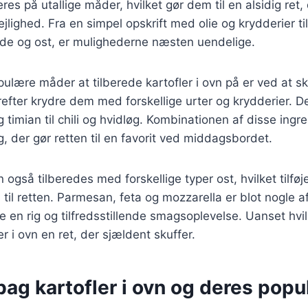
eres på utallige måder, hvilket gør dem til en alsidig ret,
jlighed. Fra en simpel opskrift med olie og krydderier t
øde og ost, er mulighederne næsten uendelige.
ulære måder at tilberede kartofler i ovn på er ved at 
erefter krydre dem med forskellige urter og krydderier. D
g timian til chili og hvidløg. Kombinationen af disse ingr
 der gør retten til en favorit ved middagsbordet.
n også tilberedes med forskellige typer ost, hvilket tilfø
til retten. Parmesan, feta og mozzarella er blot nogle a
be en rig og tilfredsstillende smagsoplevelse. Uanset hvi
er i ovn en ret, der sjældent skuffer.
bag kartofler i ovn og deres popul