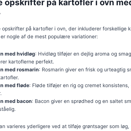
e opskrifter på kartofler i ovn me
r
pskrifter på kartofler i ovn, der inkluderer forskellige 
 er nogle af de mest populære variationer:
ovn med hvidløg
: Hvidløg tilføjer en dejlig aroma og smag
er kartoflerne perfekt.
ovn med rosmarin
: Rosmarin giver en frisk og urteagtig s
artofler.
ovn med fløde
: Fløde tilføjer en rig og cremet konsistens,
.
ovn med bacon
: Bacon giver en sprødhed og en saltet sm
tåelig.
an varieres yderligere ved at tilføje grøntsager som løg,