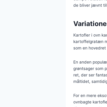
de bliver jævnt t
Variationer
Kartofler i ovn ka
kartoffelgratæn m
som en hovedret el
En anden populær 
grøntsager som p
ret, der ser fant
måltidet, samtid
For en mere eksoti
ovnbagte kartofle