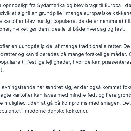
 oprindeligt fra Sydamerika og blev bragt til Europa i d
dviklet sig til en grundpille i mange europæiske køkken
 kartofler blev hurtigt populære, da de er nemme at ti
ioner, hvilket gør dem ideelle til både hverdag og fest.
ofler en uundgåelig del af mange traditionelle retter. De
kødretter og kan tilberedes på mange forskellige måder.
 populære til festlige lejligheder, hvor de kan præsenter
t.
dlavningstrends har ændret sig, er der også kommet fo
bagte kartofler kan laves med mindre fedt og flere grønts
re mulighed uden at gå på kompromis med smagen. Dette
opularitet i moderne danske køkkener.