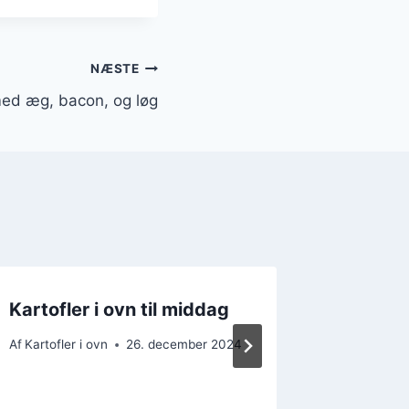
NÆSTE
 med æg, bacon, og løg
Kartofler i ovn til middag
Kartofl
opskrif
Af
Kartofler i ovn
26. december 2024
Af
Kartofler