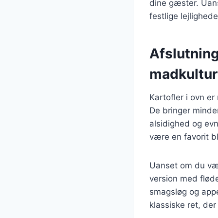
dine gæster. Uanse
festlige lejlighede
Afslutning
madkultur
Kartofler i ovn e
De bringer minde
alsidighed og evne
være en favorit 
Uanset om du væl
version med fløde 
smagsløg og appe
klassiske ret, der