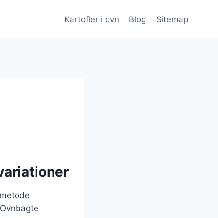
Kartofler i ovn
Blog
Sitemap
variationer
gsmetode
. Ovnbagte