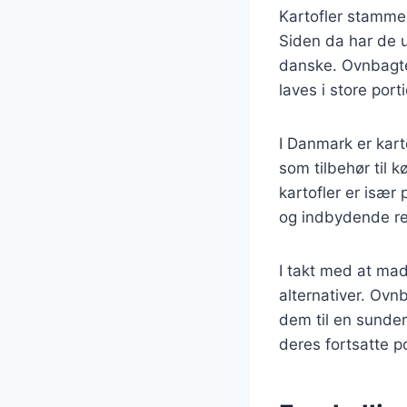
Kartofler stammer
Siden da har de u
danske. Ovnbagte
laves i store port
I Danmark er kart
som tilbehør til 
kartofler er især
og indbydende re
I takt med at ma
alternativer. Ovn
dem til en sunde
deres fortsatte p