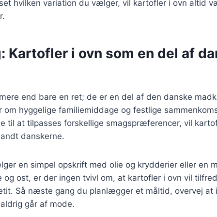
t hvilken variation du vælger, vil kartofler i ovn altid v
r.
: Kartofler i ovn som en del af d
r mere end bare en ret; de er en del af den danske madku
r om hyggelige familiemiddage og festlige sammenkoms
 til at tilpasses forskellige smagspræferencer, vil kartof
blandt danskerne.
ger en simpel opskrift med olie og krydderier eller en
og ost, er der ingen tvivl om, at kartofler i ovn vil tilfre
tit. Så næste gang du planlægger et måltid, overvej at
 aldrig går af mode.