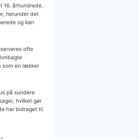
et 16. århundrede.
er, herunder det
lberede og kan
 serveres ofte
 Ovnbagte
es som en lækker
kus på sundere
ager, hvilket gør
 har bidraget til