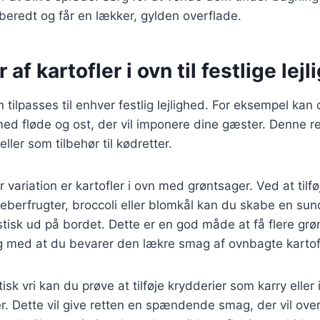
ilberedt og får en lækker, gylden overflade.
 af kartofler i ovn til festlige lej
n tilpasses til enhver festlig lejlighed. For eksempel kan
ed fløde og ost, der vil imponere dine gæster. Denne r
ler som tilbehør til kødretter.
variation er kartofler i ovn med grøntsager. Ved at tilfø
eberfrugter, broccoli eller blomkål kan du skabe en su
astisk ud på bordet. Dette er en god måde at få flere grø
ig med at du bevarer den lækre smag af ovnbagte kartof
sk vri kan du prøve at tilføje krydderier som karry eller 
r. Dette vil give retten en spændende smag, der vil ov