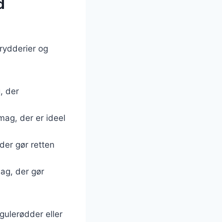
d
krydderier og
, der
mag, der er ideel
 der gør retten
ag, der gør
 gulerødder eller