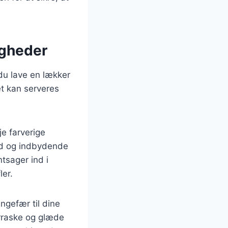
ligheder
 du lave en lækker
et kan serveres
je farverige
nd og indbydende
ntsager ind i
ler.
ingefær til dine
erraske og glæde