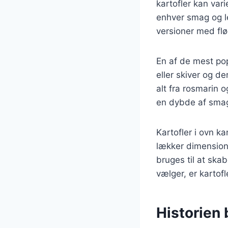
kartofler kan vari
enhver smag og le
versioner med fl
En af de mest pop
eller skiver og d
alt fra rosmarin o
en dybde af smag,
Kartofler i ovn ka
lækker dimension 
bruges til at ska
vælger, er kartofl
Historien 