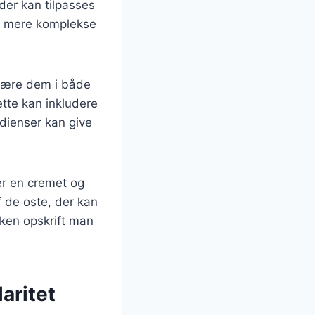
 der kan tilpasses
il mere komplekse
skære dem i både
ette kan inkludere
edienser kan give
jer en cremet og
f de oste, der kan
lken opskrift man
aritet