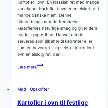
Kartofler i ovn: En klassisk ret med mange
variationer Kartofler i ovn er en elsket ret i
mange danske hjem. Denne
tilberedningsmetode fremhæver
kartoflernes naturlige smag og giver dem
en dejlig sprødhed. Uanset om de
serveres som tilbehør til kødretter eller
som en hovedret i sig selv, er kartofler i
ovn en alsidig ret, der…
Kartofler
Læs mere
i
ovn
med
Mad
|
Opskrifter
paprikasauce
Kartofler i ovn til festlige