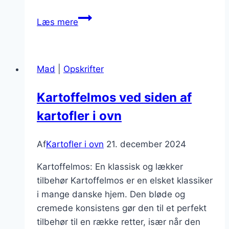
Kartofler
Læs mere
i
oven
med
Mad
|
Opskrifter
feta:
Græsk
Kartoffelmos ved siden af
inspiration
kartofler i ovn
Af
Kartofler i ovn
21. december 2024
Kartoffelmos: En klassisk og lækker
tilbehør Kartoffelmos er en elsket klassiker
i mange danske hjem. Den bløde og
cremede konsistens gør den til et perfekt
tilbehør til en række retter, især når den