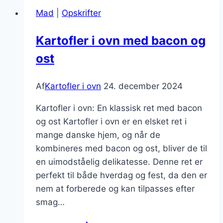
til
Mad
|
Opskrifter
festlige
anledninger
Kartofler i ovn med bacon og
ost
Af
Kartofler i ovn
24. december 2024
Kartofler i ovn: En klassisk ret med bacon
og ost Kartofler i ovn er en elsket ret i
mange danske hjem, og når de
kombineres med bacon og ost, bliver de til
en uimodståelig delikatesse. Denne ret er
perfekt til både hverdag og fest, da den er
nem at forberede og kan tilpasses efter
smag…