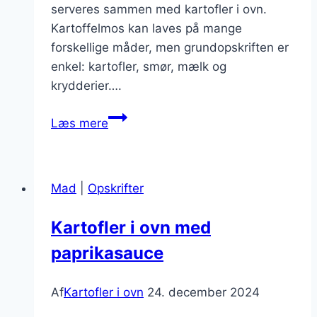
serveres sammen med kartofler i ovn.
Kartoffelmos kan laves på mange
forskellige måder, men grundopskriften er
enkel: kartofler, smør, mælk og
krydderier….
Kartoffelmos
Læs mere
ved
siden
af
Mad
|
Opskrifter
kartofler
i
Kartofler i ovn med
ovn
paprikasauce
Af
Kartofler i ovn
24. december 2024