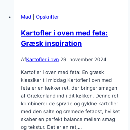
i
ovn
Mad
|
Opskrifter
med
chili
Kartofler i oven med feta:
Græsk inspiration
Af
Kartofler i ovn
29. november 2024
Kartofler i oven med feta: En græsk
klassiker til middag Kartofler i ovn med
feta er en lækker ret, der bringer smagen
af Grækenland ind i dit køkken. Denne ret
kombinerer de sprøde og gyldne kartofler
med den salte og cremede fetaost, hvilket
skaber en perfekt balance mellem smag
og tekstur. Det er en ret,…