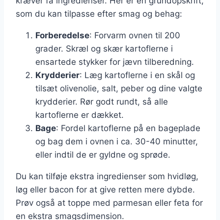
kræver få ingredienser. Her er en grundopskrift,
som du kan tilpasse efter smag og behag:
Forberedelse
: Forvarm ovnen til 200
grader. Skræl og skær kartoflerne i
ensartede stykker for jævn tilberedning.
Krydderier
: Læg kartoflerne i en skål og
tilsæt olivenolie, salt, peber og dine valgte
krydderier. Rør godt rundt, så alle
kartoflerne er dækket.
Bage
: Fordel kartoflerne på en bageplade
og bag dem i ovnen i ca. 30-40 minutter,
eller indtil de er gyldne og sprøde.
Du kan tilføje ekstra ingredienser som hvidløg,
løg eller bacon for at give retten mere dybde.
Prøv også at toppe med parmesan eller feta for
en ekstra smagsdimension.