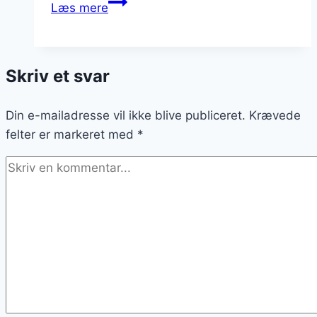
Kartofler
Læs mere
i
ovn
med
Skriv et svar
bacon
og
Din e-mailadresse vil ikke blive publiceret.
ost
Krævede
felter er markeret med
*