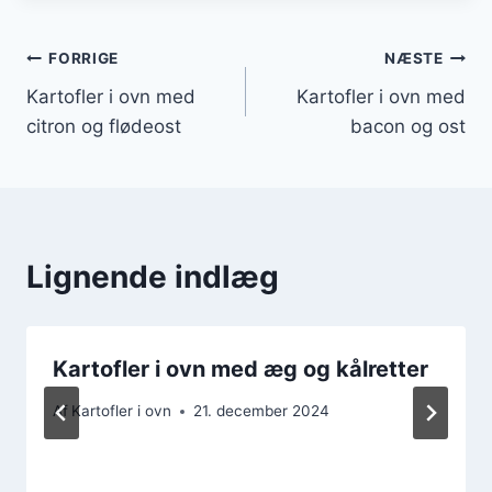
Indlægsnavigation
FORRIGE
NÆSTE
Kartofler i ovn med
Kartofler i ovn med
citron og flødeost
bacon og ost
Lignende indlæg
Kartofler i ovn med æg og kålretter
Af
Kartofler i ovn
21. december 2024