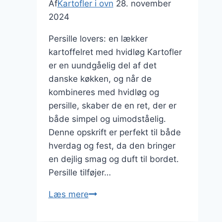
Af
Kartofler i ovn
28. november
2024
Persille lovers: en lækker
kartoffelret med hvidløg Kartofler
er en uundgåelig del af det
danske køkken, og når de
kombineres med hvidløg og
persille, skaber de en ret, der er
både simpel og uimodståelig.
Denne opskrift er perfekt til både
hverdag og fest, da den bringer
en dejlig smag og duft til bordet.
Persille tilføjer…
Persille
Læs mere
lovers:
kartoffelret