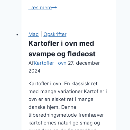
Kartofler
Læs mere
i
ovn
med
Mad
|
Opskrifter
parmesan:
Kartofler i ovn med
En
svampe og flødeost
velsmagende
topping
Af
Kartofler i ovn
27. december
2024
Kartofler i ovn: En klassisk ret
med mange variationer Kartofler i
ovn er en elsket ret i mange
danske hjem. Denne
tilberedningsmetode fremhæver
kartoflernes naturlige smag og