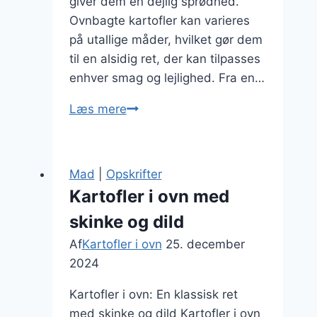
giver dem en dejlig sprødhed.
Ovnbagte kartofler kan varieres
på utallige måder, hvilket gør dem
til en alsidig ret, der kan tilpasses
enhver smag og lejlighed. Fra en…
Kartofler
Læs mere
i
ovn
med
Mad
|
Opskrifter
svampe
Kartofler i ovn med
og
skinke og dild
flødeost
Af
Kartofler i ovn
25. december
2024
Kartofler i ovn: En klassisk ret
med skinke og dild Kartofler i ovn