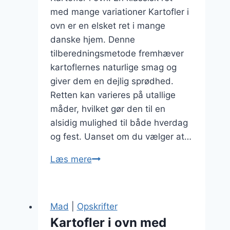
med mange variationer Kartofler i
ovn er en elsket ret i mange
danske hjem. Denne
tilberedningsmetode fremhæver
kartoflernes naturlige smag og
giver dem en dejlig sprødhed.
Retten kan varieres på utallige
måder, hvilket gør den til en
alsidig mulighed til både hverdag
og fest. Uanset om du vælger at…
Kartofler
Læs mere
i
ovn
med
Mad
|
Opskrifter
broccoli
Kartofler i ovn med