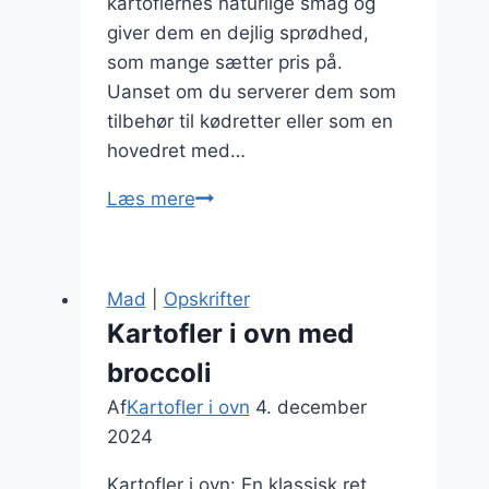
kartoflernes naturlige smag og
giver dem en dejlig sprødhed,
som mange sætter pris på.
Uanset om du serverer dem som
tilbehør til kødretter eller som en
hovedret med…
Kartofler
Læs mere
i
ovn:
En
Mad
|
Opskrifter
lækker
Kartofler i ovn med
grundopskrift
broccoli
Af
Kartofler i ovn
4. december
2024
Kartofler i ovn: En klassisk ret