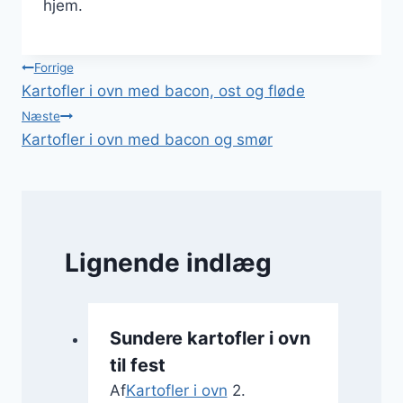
hjem.
Indlægsnavigation
Forrige
Kartofler i ovn med bacon, ost og fløde
Næste
Kartofler i ovn med bacon og smør
Lignende indlæg
Sundere kartofler i ovn
til fest
Af
Kartofler i ovn
2.