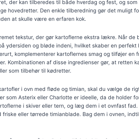
ret, der kan tilberedes til både hverdag og fest, og som 
ige hovedretter. Den enkle tilberedning gør det muligt fo
den at skulle være en erfaren kok.
 cremet tekstur, der gør kartoflerne ekstra lækre. Når de
på ydersiden og bløde indeni, hvilket skaber en perfekt
erurt, komplementerer kartoflernes smag og tilføjer en fr
jder. Kombinationen af disse ingredienser gør, at retten
ler som tilbehør til kødretter.
artofler i ovn med fløde og timian, skal du vælge de rigt
ter som Asterix eller Charlotte er ideelle, da de holder 
toflerne i skiver eller tern, og læg dem i et ovnfast fad
 friske eller tørrede timianblade. Bag dem i ovnen, indti