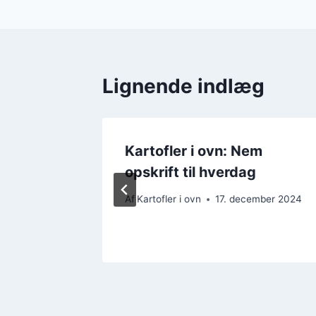
Lignende indlæg
d bacon
Kartofler i ovn: Nem
opskrift til hverdag
Af
Kartofler i ovn
17. december 2024
mber 2024