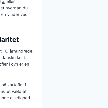
g, eller
set hvordan du
e en vinder ved
aritet
et 16. århundrede.
n danske kost.
fler i ovn er en
på kartofler i
 nu et væld af
Denne alsidighed