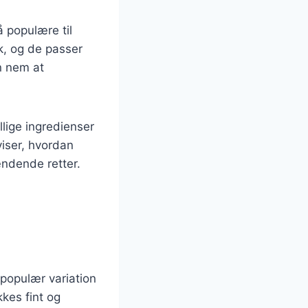
å populære til
sk, og de passer
n nem at
ellige ingredienser
iser, hvordan
ændende retter.
 populær variation
kes fint og