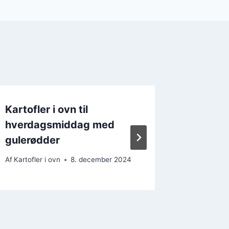
Kartofler i ovn til
Hotte k
hverdagsmiddag med
chili
gulerødder
Af
Kartofler
Af
Kartofler i ovn
8. december 2024