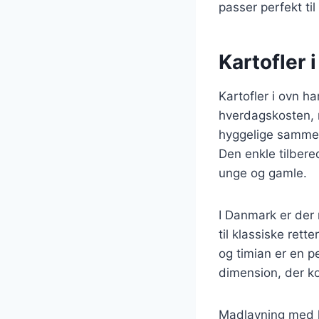
passer perfekt til
Kartofler 
Kartofler i ovn h
hverdagskosten, m
hyggelige sammen
Den enkle tilbere
unge og gamle.
I Danmark er der 
til klassiske rett
og timian er en pe
dimension, der k
Madlavning med k