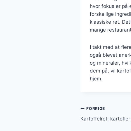
hvor fokus er på
forskellige ingre
klassiske ret. Det
mange restaurant
I takt med at fl
også blevet anerk
og mineraler, hvi
dem på, vil karto
hjem.
Indlægsnavi
FORRIGE
Kartoffelret: kartofle