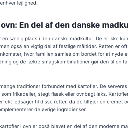
 enhver lejlighed.
i ovn: En del af den danske madku
ar en særlig plads i den danske madkultur. De er ikke kun
en også en vigtig del af festlige måltider. Retten er o
komster, hvor familien samles om bordet for at nyde et
dning og de lækre smagskombinationer gør den til en fa
mange traditioner forbundet med kartofler. De serveres 
er som frikadeller, stegt flæsk eller ovnbagt laks. Kartofl
rfekt ledsager til disse retter, da de tilføjer en cremet
omplementerer de øvrige ingredienser.
artofler i ovn er også blevet en del af den moderne ma