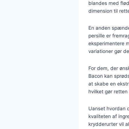
blandes med fløde
dimension til re
En anden spænden
persille er fremr
eksperimentere med
variationer gør d
For dem, der ønsk
Bacon kan sprødst
at skabe en ekstr
hvilket gør retten
Uanset hvordan du 
kvaliteten af ingr
krydderurter vil a