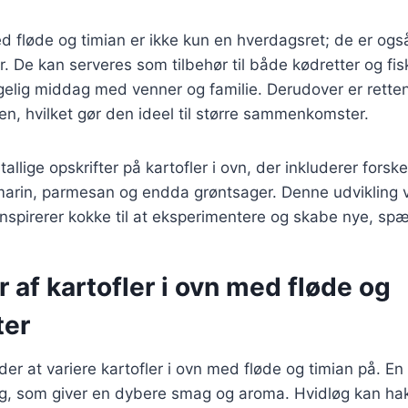
ed fløde og timian er ikke kun en hverdagsret; de er ogs
er. De kan serveres som tilbehør til både kødretter og fi
ggelig middag med venner og familie. Derudover er rette
jen, hvilket gør den ideel til større sammenkomster.
tallige opskrifter på kartofler i ovn, der inkluderer forsk
marin, parmesan og endda grøntsager. Denne udvikling v
 inspirerer kokke til at eksperimentere og skabe nye, sp
r af kartofler i ovn med fløde og
ter
r at variere kartofler i ovn med fløde og timian på. En
dløg, som giver en dybere smag og aroma. Hvidløg kan hak