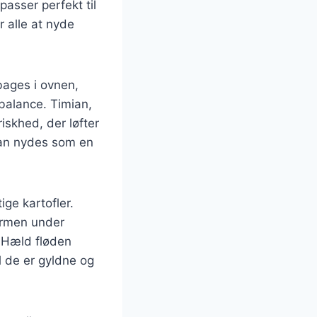
passer perfekt til
r alle at nyde
 bages i ovnen,
 balance. Timian,
iskhed, der løfter
 kan nydes som en
ige kartofler.
formen under
. Hæld fløden
l de er gyldne og