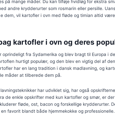
es på mange måder. Du kan tilføje hvidløg for ekstra sma
ed andre krydderurter som rosmarin eller persille. Uan
de dem, vil kartofler i ovn med fløde og timian altid vær
bag kartofler i ovn og deres popul
 oprindeligt fra Sydamerika og blev bragt til Europa i d
rtoflen hurtigt populær, og den blev en vigtig del af de
tofler har en lang tradition i dansk madlavning, og karto
de måder at tilberede dem på.
avningsteknikker har udviklet sig, har også opskrifterne 
ra de enkle opskrifter med kun kartofler og smør, er der
inkluderer fløde, ost, bacon og forskellige krydderurter. 
til en favorit blandt både hjemmekokke og professionelle.