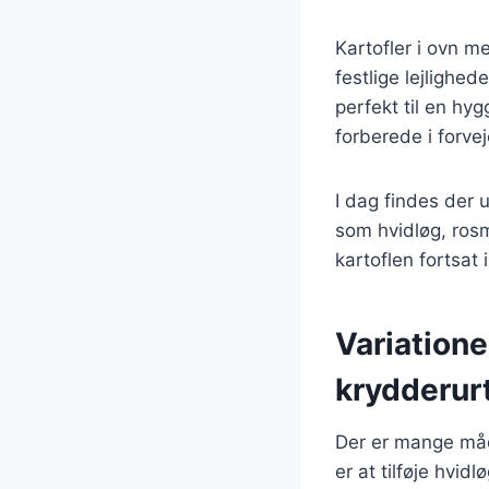
Kartofler i ovn m
festlige lejlighed
perfekt til en hy
forberede i forve
I dag findes der u
som hvidløg, ros
kartoflen fortsat
Variatione
krydderur
Der er mange måde
er at tilføje hvi