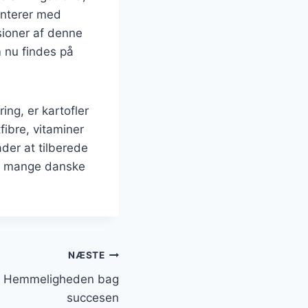
enterer med
sioner af denne
om nu findes på
ng, er kartofler
fibre, vitaminer
der at tilberede
t i mange danske
NÆSTE
en: Hemmeligheden bag
succesen