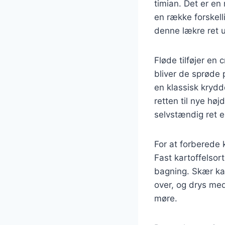
timian. Det er en 
en række forskell
denne lækre ret u
Fløde tilføjer en
bliver de sprøde 
en klassisk krydd
retten til nye hø
selvstændig ret el
For at forberede k
Fast kartoffelsor
bagning. Skær kar
over, og drys med
møre.