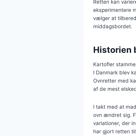
Retten kan varier
eksperimentere m
vælger at tilbere
middagsbordet.
Historien 
Kartofler stammer
I Danmark blev ka
Ovnretter med kar
af de mest elske
I takt med at madl
ovn ændret sig. F
variationer, der 
har gjort retten 