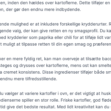
n, inden den hældes over kartoflerne. Dette tilføjer en
tten, der gør den endnu mere indbydende.
de mulighed er at inkludere forskellige krydderurter. 
agende valg, der kan give retten en ny smagsprofil. Du k
 krydderier som paprika eller chili for at tilføje lidt v
et muligt at tilpasse retten til din egen smag og præferen
er en mere fyldig ret, kan man overveje at tilsætte baco
eges og drysses over kartoflerne, mens ost kan smeltes
a cremet konsistens. Disse ingredienser tilføjer både s
 endnu mere tilfredsstillende.
vælger at variere kartofler i ovn, er det vigtigt at husk
edienserne spiller en stor rolle. Friske kartofler, god flød
ltid give det bedste resultat. Med lidt kreativitet kan du