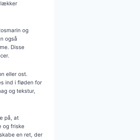
 lækker
Rosmarin og
an også
arme. Disse
cer.
n eller ost.
 ind i fløden for
mag og tekstur,
e på, at
e og friske
 skabe en ret, der