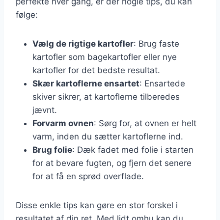
perfekte hver gang, er der nogle tips, du kan
følge:
Vælg de rigtige kartofler
: Brug faste
kartofler som bagekartofler eller nye
kartofler for det bedste resultat.
Skær kartoflerne ensartet
: Ensartede
skiver sikrer, at kartoflerne tilberedes
jævnt.
Forvarm ovnen
: Sørg for, at ovnen er helt
varm, inden du sætter kartoflerne ind.
Brug folie
: Dæk fadet med folie i starten
for at bevare fugten, og fjern det senere
for at få en sprød overflade.
Disse enkle tips kan gøre en stor forskel i
resultatet af din ret. Med lidt omhu kan du