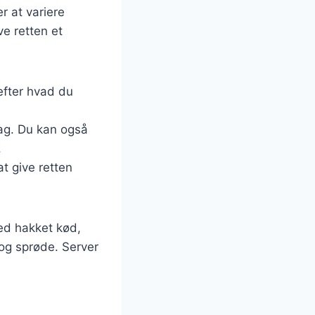
r at variere
ve retten et
 efter hvad du
mag. Du kan også
.
at give retten
ed hakket kød,
 og sprøde. Server