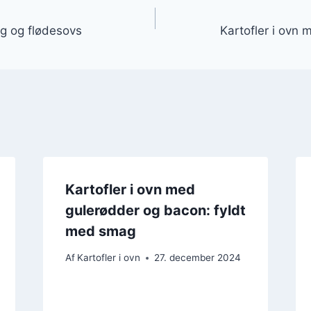
gation
øg og flødesovs
Kartofler i ovn 
Kartofler i ovn med
gulerødder og bacon: fyldt
med smag
Af
Kartofler i ovn
27. december 2024