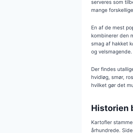
serveres som tilbe
mange forskellig
En af de mest pop
kombinerer den mi
smag af hakket k
og velsmagende.
Der findes utallig
hvidløg, smør, ro
hvilket gør det mu
Historien 
Kartofler stammer
århundrede. Siden