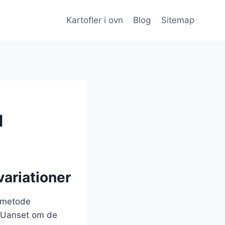
Kartofler i ovn
Blog
Sitemap
d
variationer
gsmetode
. Uanset om de