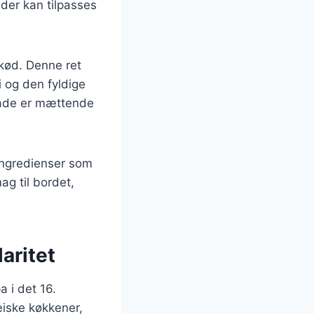
 der kan tilpasses
 kød. Denne ret
 og den fyldige
både er mættende
e ingredienser som
ag til bordet,
aritet
a i det 16.
æiske køkkener,