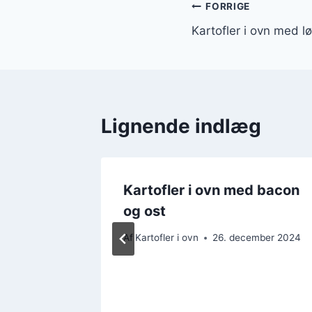
Indlægsnavi
FORRIGE
Kartofler i ovn med l
Lignende indlæg
d smør
Kartofler i ovn med bacon
og ost
ember 2024
Af
Kartofler i ovn
26. december 2024