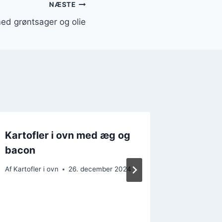
NÆSTE
med grøntsager og olie
Kartofler i ovn med æg og
Kartofl
bacon
til mid
Af
Kartofler i ovn
26. december 2024
Af
Kartofler