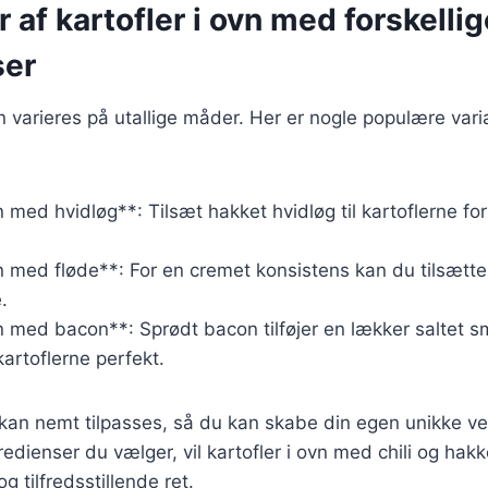
r af kartofler i ovn med forskellig
ser
an varieres på utallige måder. Her er nogle populære var
n med hvidløg**: Tilsæt hakket hvidløg til kartoflerne fo
vn med fløde**: For en cremet konsistens kan du tilsætte 
.
vn med bacon**: Sprødt bacon tilføjer en lækker saltet s
artoflerne perfekt.
 kan nemt tilpasses, så du kan skabe din egen unikke ver
redienser du vælger, vil kartofler i ovn med chili og hak
 tilfredsstillende ret.