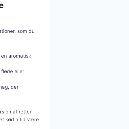
e
iationer, som du
r en aromatisk
fløde eller
mag, der
sion af retten.
ket kød altid være