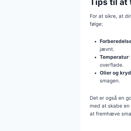
Tips til at
For at sikre, at d
følge:
Forberedels
jævnt.
Temperatur
overflade.
Olier og kry
smagen.
Det er også en go
med at skabe en s
at fremhæve smag