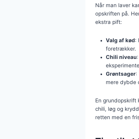
Når man laver kar
opskriften på. Her
ekstra pift:
Valg af kød
:
foretrækker.
Chili niveau
eksperimenter
Grøntsager
:
mere dybde 
En grundopskrift
chili, løg og kry
retten med en fris