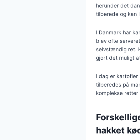
herunder det dan
tilberede og kan l
I Danmark har kar
blev ofte servere
selvstændig ret. 
gjort det muligt a
I dag er kartofle
tilberedes på man
komplekse retter 
Forskellig
hakket kø