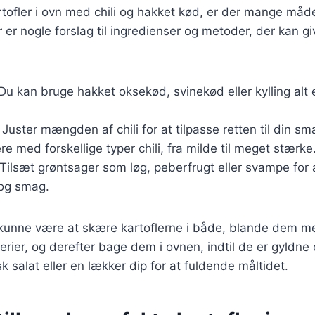
tofler i ovn med chili og hakket kød, er der mange måde
 er nogle forslag til ingredienser og metoder, der kan gi
 Du kan bruge hakket oksekød, svinekød eller kylling alt
: Juster mængden af chili for at tilpasse retten til din s
e med forskellige typer chili, fra milde til meget stærke
 Tilsæt grøntsager som løg, peberfrugt eller svampe for 
og smag.
 kunne være at skære kartoflerne i både, blande dem m
dderier, og derefter bage dem i ovnen, indtil de er gyldne
k salat eller en lækker dip for at fuldende måltidet.