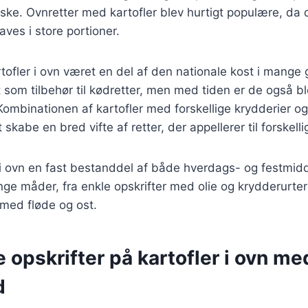
ske. Ovnretter med kartofler blev hurtigt populære, da
aves i store portioner.
tofler i ovn været en del af den nationale kost i mange 
t som tilbehør til kødretter, men med tiden er de også b
Kombinationen af kartofler med forskellige krydderier og
t skabe en bred vifte af retter, der appellerer til forskel
r i ovn en fast bestanddel af både hverdags- og festmi
ge måder, fra enkle opskrifter med olie og krydderurter 
med fløde og ost.
e opskrifter på kartofler i ovn med
d