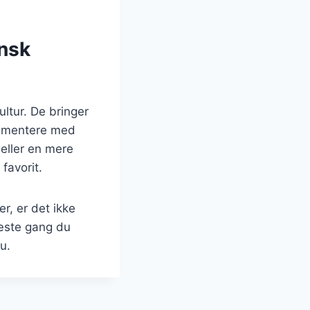
ansk
ltur. De bringer
rimentere med
eller en mere
favorit.
r, er det ikke
næste gang du
u.