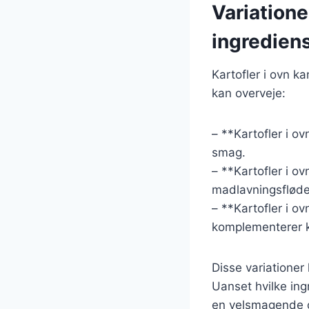
Variatione
ingredien
Kartofler i ovn k
kan overveje:
– **Kartofler i ov
smag.
– **Kartofler i o
madlavningsfløde
– **Kartofler i o
komplementerer k
Disse variationer
Uanset hvilke ing
en velsmagende og