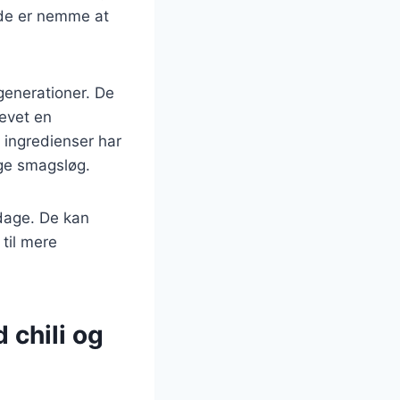
 de er nemme at
generationer. De
levet en
 ingredienser har
lige smagsløg.
ddage. De kan
til mere
 chili og