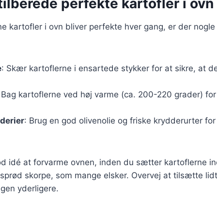
 tilberede perfekte kartofler i ovn
ine kartofler i ovn bliver perfekte hver gang, er der nogle
e
: Skær kartoflerne i ensartede stykker for at sikre, at d
: Bag kartoflerne ved høj varme (ca. 200-220 grader) fo
dderier
: Brug en god olivenolie og friske krydderurter for
d idé at forvarme ovnen, inden du sætter kartoflerne in
prød skorpe, som mange elsker. Overvej at tilsætte lidt
en yderligere.