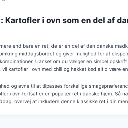
: Kartofler i ovn som en del af d
r mere end bare en ret; de er en del af den danske madku
omkring middagsbordet og giver mulighed for at ekspe
kombinationer. Uanset om du vælger en simpel opskrift 
vil kartofler i ovn med chili og hakket kød altid være en 
hed og evne til at tilpasses forskellige smagspræference
tofler i ovn fortsat er en populær ret i danske hjem. Så 
dag, overvej at inkludere denne klassiske ret i din men