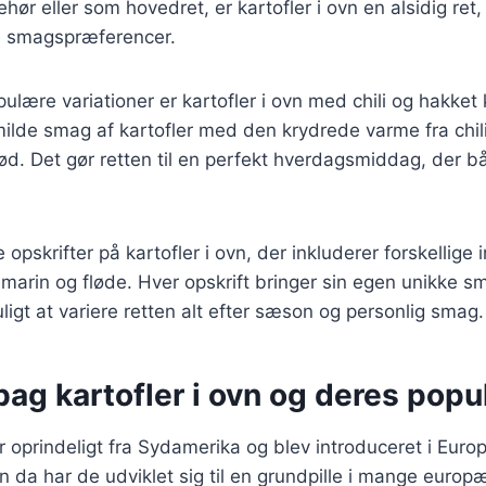
hør eller som hovedret, er kartofler i ovn en alsidig ret,
e smagspræferencer.
ulære variationer er kartofler i ovn med chili og hakket
lde smag af kartofler med den krydrede varme fra chili
ød. Det gør retten til en perfekt hverdagsmiddag, der 
e opskrifter på kartofler i ovn, der inkluderer forskellig
smarin og fløde. Hver opskrift bringer sin egen unikke sm
ligt at variere retten alt efter sæson og personlig smag.
bag kartofler i ovn og deres popul
 oprindeligt fra Sydamerika og blev introduceret i Europ
 da har de udviklet sig til en grundpille i mange europ