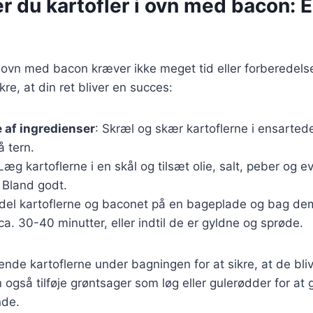
r du kartofler i ovn med bacon: E
 i ovn med bacon kræver ikke meget tid eller forberedels
ikre, at din ret bliver en succes:
 af ingredienser
: Skræl og skær kartoflerne i ensarted
 tern.
 Læg kartoflerne i en skål og tilsæt olie, salt, peber og e
 Bland godt.
rdel kartoflerne og baconet på en bageplade og bag de
ca. 30-40 minutter, eller indtil de er gyldne og sprøde.
vende kartoflerne under bagningen for at sikre, at de bli
n også tilføje grøntsager som løg eller gulerødder for at
nde.