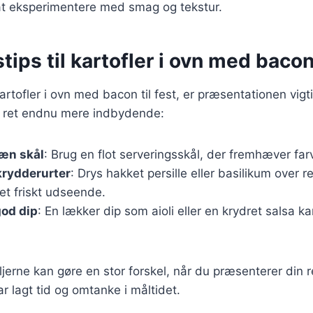
t eksperimentere med smag og tekstur.
tips til kartofler i ovn med bacon 
artofler i ovn med bacon til fest, er præsentationen vigt
din ret endnu mere indbydende:
pæn skål
: Brug en flot serveringsskål, der fremhæver farv
 krydderurter
: Drys hakket persille eller basilikum over re
 et friskt udseende.
god dip
: En lækker dip som aioli eller en krydret salsa 
jerne kan gøre en stor forskel, når du præsenterer din r
ar lagt tid og omtanke i måltidet.