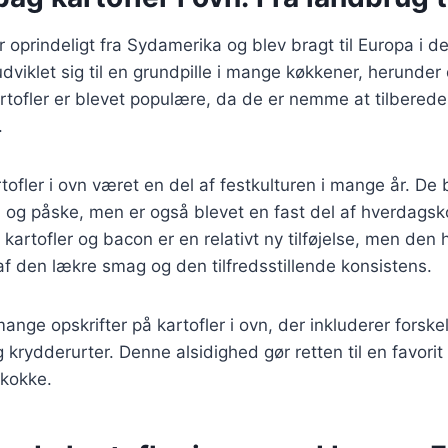
 oprindeligt fra Sydamerika og blev bragt til Europa i d
dviklet sig til en grundpille i mange køkkener, herunder
tofler er blevet populære, da de er nemme at tilberede
.
tofler i ovn været en del af festkulturen i mange år. De 
jul og påske, men er også blevet en fast del af hverdagsk
kartofler og bacon er en relativt ny tilføjelse, men den 
f den lækre smag og den tilfredsstillende konsistens.
ange opskrifter på kartofler i ovn, der inkluderer forske
g krydderurter. Denne alsidighed gør retten til en favori
kokke.