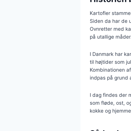
Kartofler stammer
Siden da har de u
Ovnretter med kar
på utallige måder
I Danmark har kar
til højtider som 
Kombinationen af 
indpas på grund a
I dag findes der m
som fløde, ost, o
kokke og hjemme