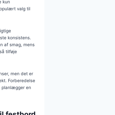
e kun
pulært valg til
igtige
dste konsistens.
ion af smag, mens
 tilføje
nser, men det er
fekt. Forberedelse
an planlægger en
il festbord