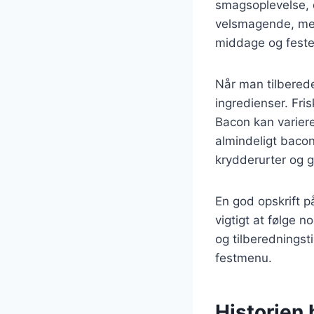
smagsoplevelse, 
velsmagende, men 
middage og feste
Når man tilberede
ingredienser. Fri
Bacon kan variere
almindeligt bacon
krydderurter og gr
En god opskrift p
vigtigt at følge n
og tilberedningst
festmenu.
Historien 