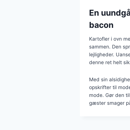
En uundgåe
bacon
Kartofler i ovn m
sammen. Den sprød
lejligheder. Uanse
denne ret helt si
Med sin alsidighe
opskrifter til mod
mode. Gør den til
gæster smager p