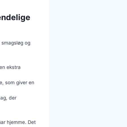
endelige
ge smagsløg og
 en ekstra
de, som giver en
mag, der
 har hjemme. Det