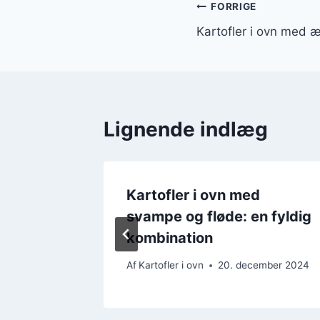
Indlægsnavi
FORRIGE
Kartofler i ovn med æ
Lignende indlæg
Kartofler i ovn med
svampe og fløde: en fyldig
kombination
ember 2024
Af
Kartofler i ovn
20. december 2024