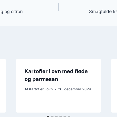
gation
g og citron
Smagfulde kar
Kartofler i ovn med fløde
og parmesan
Af
Kartofler i ovn
26. december 2024