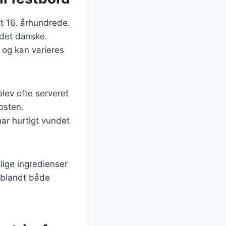
et 16. århundrede.
 det danske.
 og kan varieres
blev ofte serveret
osten.
har hurtigt vundet
llige ingredienser
t blandt både