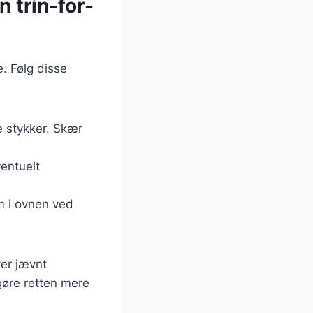
n trin-for-
e. Følg disse
e stykker. Skær
ventuelt
m i ovnen ved
ver jævnt
 gøre retten mere