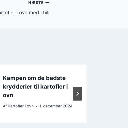
NÆSTE
tofler i ovn med chili
Kampen om de bedste
Kartofl
krydderier til kartofler i
parmes
ovn
Af
Kartofler
Af
Kartofler i ovn
1. december 2024