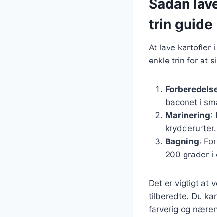
Sådan lave
trin guide
At lave kartofler
enkle trin for at s
Forberedelse
baconet i små
Marinering
:
krydderurter.
Bagning
: Fo
200 grader i 
Det er vigtigt at 
tilberedte. Du ka
farverig og nære