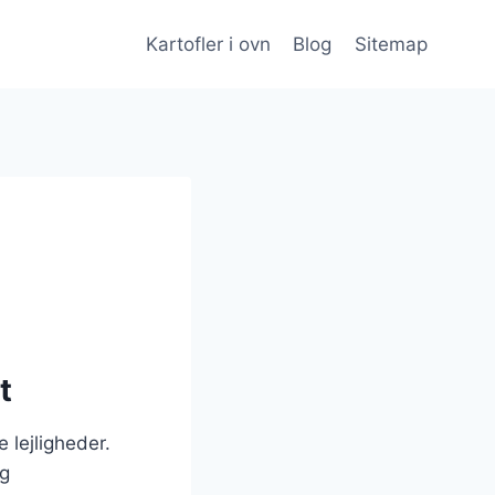
Kartofler i ovn
Blog
Sitemap
t
 lejligheder.
ig