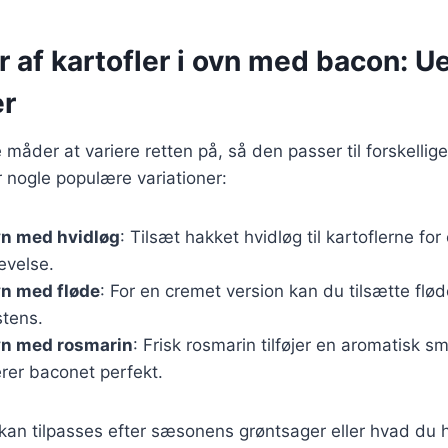
r af kartofler i ovn med bacon: U
er
måder at variere retten på, så den passer til forskelli
 nogle populære variationer:
ovn med hvidløg
: Tilsæt hakket hvidløg til kartoflerne for
evelse.
ovn med fløde
: For en cremet version kan du tilsætte flø
stens.
ovn med rosmarin
: Frisk rosmarin tilføjer en aromatisk s
er baconet perfekt.
 kan tilpasses efter sæsonens grøntsager eller hvad du