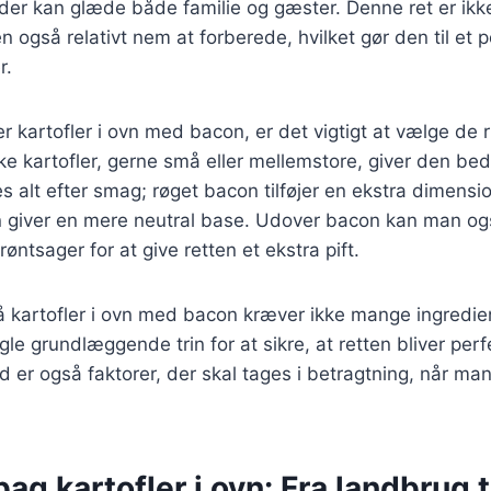
der kan glæde både familie og gæster. Denne ret er ikk
også relativt nem at forberede, hvilket gør den til et po
r.
r kartofler i ovn med bacon, er det vigtigt at vælge de r
ske kartofler, gerne små eller mellemstore, giver den be
s alt efter smag; røget bacon tilføjer en ekstra dimens
 giver en mere neutral base. Udover bacon kan man også
øntsager for at give retten et ekstra pift.
å kartofler i ovn med bacon kræver ikke mange ingredie
ogle grundlæggende trin for at sikre, at retten bliver per
id er også faktorer, der skal tages i betragtning, når m
bag kartofler i ovn: Fra landbrug t