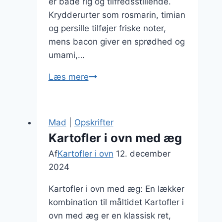
er både rig og tilfredsstillende.
Krydderurter som rosmarin, timian
og persille tilføjer friske noter,
mens bacon giver en sprødhed og
umami,…
Krydderurter
Læs mere
og
bacon
på
Mad
|
Opskrifter
kartofler
Kartofler i ovn med æg
i
Af
Kartofler i ovn
12. december
ovn
2024
Kartofler i ovn med æg: En lækker
kombination til måltidet Kartofler i
ovn med æg er en klassisk ret,