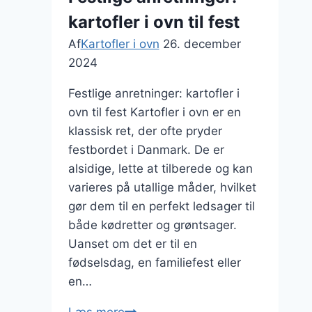
kartofler i ovn til fest
Af
Kartofler i ovn
26. december
2024
Festlige anretninger: kartofler i
ovn til fest Kartofler i ovn er en
klassisk ret, der ofte pryder
festbordet i Danmark. De er
alsidige, lette at tilberede og kan
varieres på utallige måder, hvilket
gør dem til en perfekt ledsager til
både kødretter og grøntsager.
Uanset om det er til en
fødselsdag, en familiefest eller
en…
Festlige
Læs mere