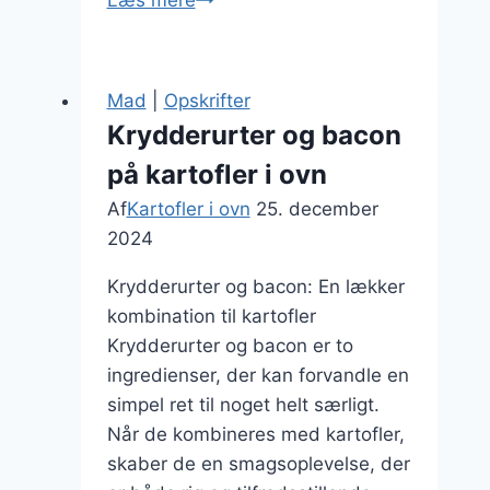
anretninger:
kartofler
i
Mad
|
Opskrifter
ovn
Krydderurter og bacon
til
på kartofler i ovn
fest
Af
Kartofler i ovn
25. december
2024
Krydderurter og bacon: En lækker
kombination til kartofler
Krydderurter og bacon er to
ingredienser, der kan forvandle en
simpel ret til noget helt særligt.
Når de kombineres med kartofler,
skaber de en smagsoplevelse, der