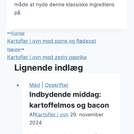
måde at nyde denne klassiske ingrediens
på.
Indlægsnavigation
Forrige
Kartofler i ovn med porre og flødeost
Næste
Kartofler i ovn med zesty paprika
Lignende indlæg
Mad
|
Opskrifter
Indbydende middag:
kartoffelmos og bacon
Af
Kartofler i ovn
29. november
2024