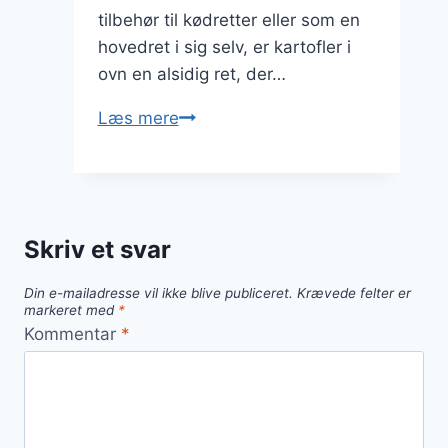
tilbehør til kødretter eller som en
hovedret i sig selv, er kartofler i
ovn en alsidig ret, der…
Kartofler
Læs mere
i
ovn
med
fløde
Skriv et svar
og
krydderurter
Din e-mailadresse vil ikke blive publiceret.
Krævede felter er
markeret med
*
Kommentar
*