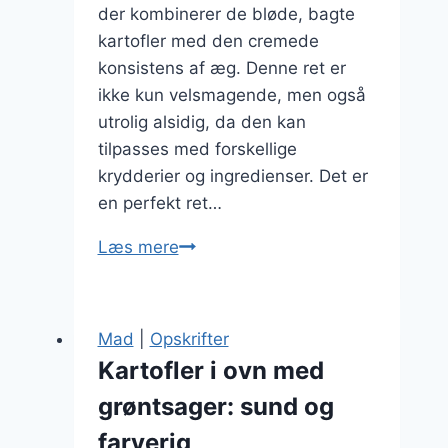
der kombinerer de bløde, bagte
kartofler med den cremede
konsistens af æg. Denne ret er
ikke kun velsmagende, men også
utrolig alsidig, da den kan
tilpasses med forskellige
krydderier og ingredienser. Det er
en perfekt ret…
Kartofler
Læs mere
i
ovn
med
Mad
|
Opskrifter
æg
Kartofler i ovn med
grøntsager: sund og
farverig