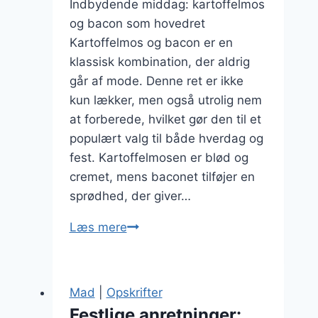
Indbydende middag: kartoffelmos
og bacon som hovedret
Kartoffelmos og bacon er en
klassisk kombination, der aldrig
går af mode. Denne ret er ikke
kun lækker, men også utrolig nem
at forberede, hvilket gør den til et
populært valg til både hverdag og
fest. Kartoffelmosen er blød og
cremet, mens baconet tilføjer en
sprødhed, der giver…
Indbydende
Læs mere
middag:
kartoffelmos
og
Mad
|
Opskrifter
bacon
Festlige anretninger: