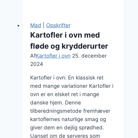
i
ovn
med
Mad
|
Opskrifter
grøntsager:
Kartofler i ovn med
sund
fløde og krydderurter
og
farverig
Af
Kartofler i ovn
25. december
2024
Kartofler i ovn: En klassisk ret
med mange variationer Kartofler i
ovn er en elsket ret i mange
danske hjem. Denne
tilberedningsmetode fremhæver
kartoflernes naturlige smag og
giver dem en dejlig sprødhed.
Uanset om de serveres som