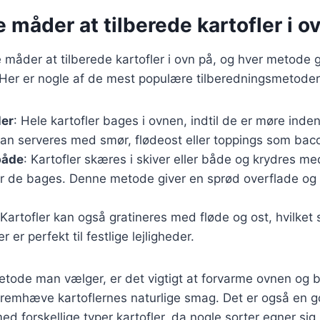
e måder at tilberede kartofler i o
måder at tilberede kartofler i ovn på, og hver metode g
Her er nogle af de mest populære tilberedningsmetoder
ler
: Hele kartofler bages i ovnen, indtil de er møre inde
an serveres med smør, flødeost eller toppings som baco
 både
: Kartofler skæres i skiver eller både og krydres me
før de bages. Denne metode giver en sprød overflade og
 Kartofler kan også gratineres med fløde og ost, hvilket
r er perfekt til festlige lejligheder.
etode man vælger, er det vigtigt at forvarme ovnen og
 fremhæve kartoflernes naturlige smag. Det er også en g
d forskellige typer kartofler, da nogle sorter egner sig