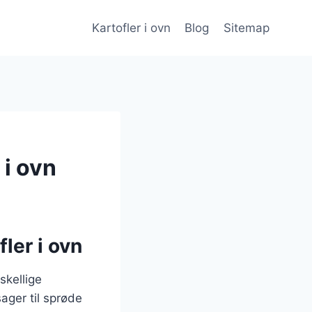
Kartofler i ovn
Blog
Sitemap
 i ovn
fler i ovn
skellige
ager til sprøde