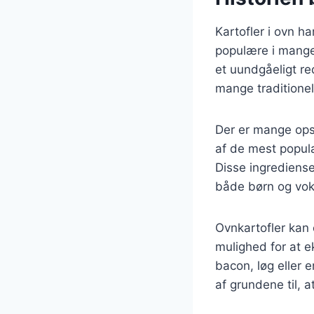
Kartofler i ovn ha
populære i mange 
et uundgåeligt re
mange traditionell
Der er mange opskr
af de mest populæ
Disse ingredienser
både børn og vok
Ovnkartofler kan 
mulighed for at 
bacon, løg eller
af grundene til, a