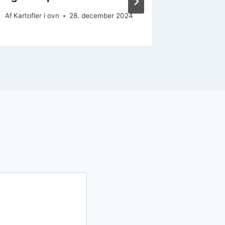
Af
Kartofler i ovn
28. december 2024
Af
Kartofler