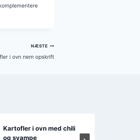
at komplementere
NÆSTE
fler i ovn nem opskrift
Kartofler i ovn med chili
Kartofl
og svampe
grønts