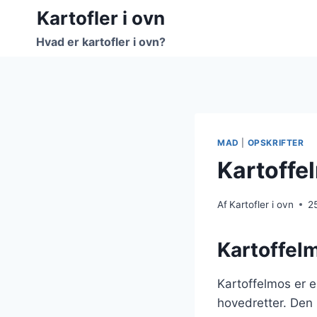
Fortsæt
Kartofler i ovn
til
Hvad er kartofler i ovn?
indhold
MAD
|
OPSKRIFTER
Kartoffel
Af
Kartofler i ovn
2
Kartoffelm
Kartoffelmos er en
hovedretter. Den 