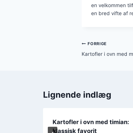
en velkommen tilf
en bred vifte af 
Indlægsnavi
FORRIGE
Kartofler i ovn med m
Lignende indlæg
 timian:
Kartofler i ovn med timian:
at
klassisk favorit