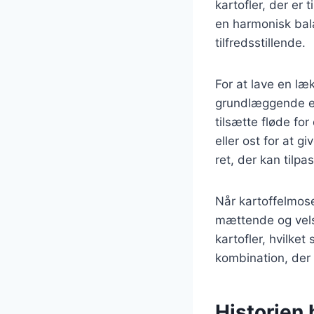
kartofler, der er
en harmonisk bal
tilfredsstillende.
For at lave en læ
grundlæggende el
tilsætte fløde fo
eller ost for at 
ret, der kan tilp
Når kartoffelmos
mættende og vels
kartofler, hvilke
kombination, der 
Historien 