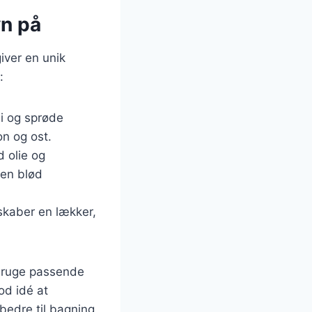
vn på
iver en unik
:
ni og sprøde
n og ost.
d olie og
 en blød
 skaber en lækker,
 bruge passende
od idé at
 bedre til bagning