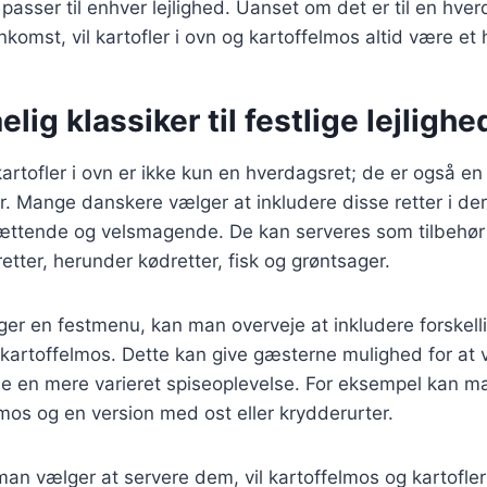
 passer til enhver lejlighed. Uanset om det er til en hve
omst, vil kartofler i ovn og kartoffelmos altid være et h
lig klassiker til festlige lejlighe
rtofler i ovn er ikke kun en hverdagsret; de er også en k
der. Mange danskere vælger at inkludere disse retter i d
ttende og velsmagende. De kan serveres som tilbehør 
etter, herunder kødretter, fisk og grøntsager.
r en festmenu, kan man overveje at inkludere forskelli
g kartoffelmos. Dette kan give gæsterne mulighed for at
be en mere varieret spiseoplevelse. For eksempel kan m
lmos og en version med ost eller krydderurter.
n vælger at servere dem, vil kartoffelmos og kartofler 