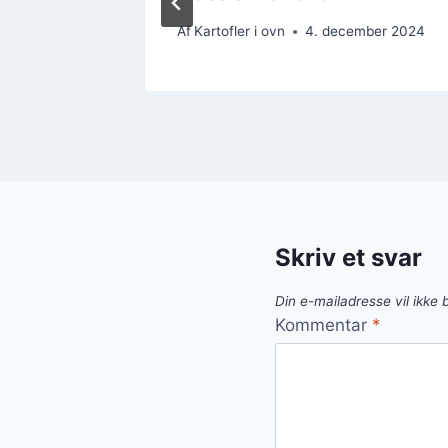
mber 2024
Af
Kartofler i ovn
4. december 2024
Skriv et svar
Din e-mailadresse vil ikke b
Kommentar
*