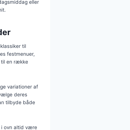
rdagsmiddag eller
it.
der
lassiker til
eres festmenuer,
til en række
ge variationer af
 vælge deres
an tilbyde både
i ovn altid være