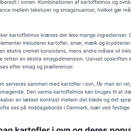
 tilberedt i ovnen. Kombinationen af kartoffelmos og ovnk
ance mellem teksturer og smagsnuancer, hvilket gør må
kker kartoffelmos kræves der ikke mange ingredienser. 
ementer inkluderer kartofler, smør, mælk og krydderier
r en ekstra cremet konsistens, mens andre måske vil ink
give retten en ekstra smagsdimension. Uanset opskriften 
asses efter smag og præferencer.
en serveres sammen med kartofler i ovn, får man en ret
magende. Den varme kartoffelmos kan bruges til at d
t skaber en lækker kontrast mellem det bløde og det sprø
ofte ses på middagsborde i Danmark, især ved festlige l
bag kartofler i ovn og deres popul