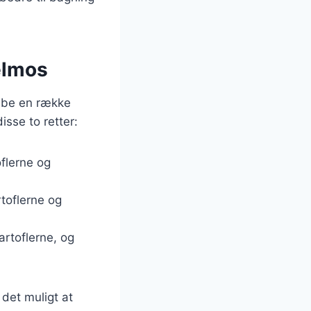
felmos
abe en række
sse to retter:
oflerne og
rtoflerne og
artoflerne, og
 det muligt at