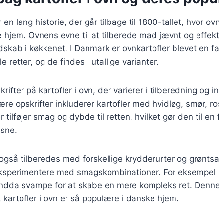
r en lang historie, der går tilbage til 1800-tallet, hvor ov
hjem. Ovnens evne til at tilberede mad jævnt og effekti
dskab i køkkenet. I Danmark er ovnkartofler blevet en f
e retter, og de findes i utallige varianter.
ifter på kartofler i ovn, der varierer i tilberedning og 
re opskrifter inkluderer kartofler med hvidløg, smør, ro
 tilføjer smag og dybde til retten, hvilket gør den til en 
sne.
også tilberedes med forskellige krydderurter og grøntsag
eksperimentere med smagskombinationer. For eksempel k
 endda svampe for at skabe en mere kompleks ret. Denne
t kartofler i ovn er så populære i danske hjem.