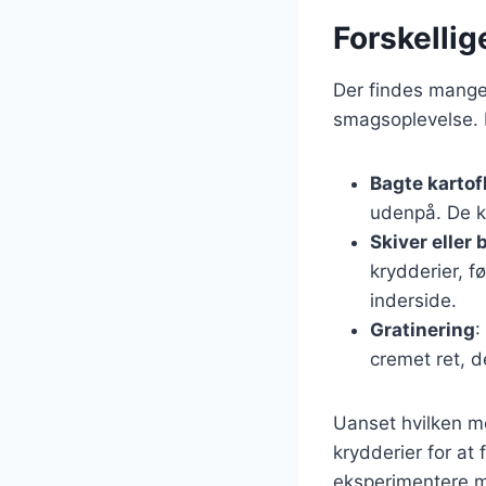
Forskellig
Der findes mange 
smagsoplevelse. 
Bagte kartof
udenpå. De k
Skiver eller
krydderier, 
inderside.
Gratinering
:
cremet ret, de
Uanset hvilken m
krydderier for at
eksperimentere me