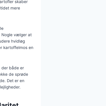
artofler skaber
ltidet mere
De
. Nogle vælger at
ludere hvidløg
er kartoffelmos en
, der både er
ække de sprøde
de. Det er en
ejligheder.
aritet