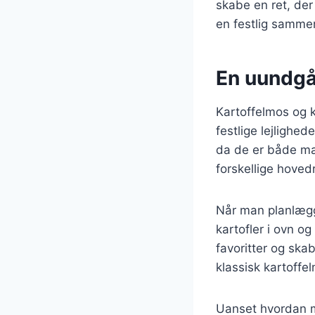
skabe en ret, der
en festlig sammenk
En uundgåe
Kartoffelmos og ka
festlige lejlighe
da de er både mæ
forskellige hovedr
Når man planlægge
kartofler i ovn o
favoritter og ska
klassisk kartoffe
Uanset hvordan ma