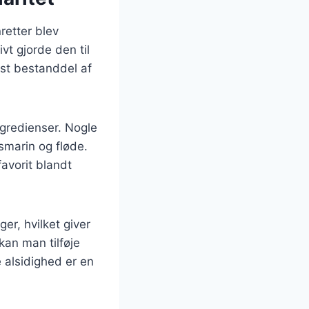
nretter blev
vt gjorde den til
ast bestanddel af
ingredienser. Nogle
smarin og fløde.
favorit blandt
er, hvilket giver
an man tilføje
 alsidighed er en