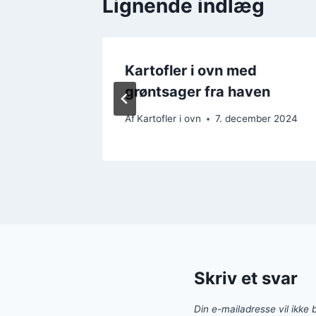
Lignende indlæg
Kartofler i ovn med
erier
grøntsager fra haven
ber 2024
Af
Kartofler i ovn
7. december 2024
Skriv et svar
Din e-mailadresse vil ikke b