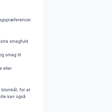
magspræferencer.
ekstra smagfuld
og smag til
e eller
blomkål, for at
ille kan også