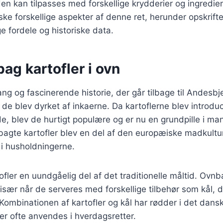
den kan tilpasses med forskellige krydderier og ingredie
orske forskellige aspekter af denne ret, herunder opskrifte
fordele og historiske data.
bag kartofler i ovn
ang og fascinerende historie, der går tilbage til Andesbj
de blev dyrket af inkaerne. Da kartoflerne blev introduc
e, blev de hurtigt populære og er nu en grundpille i m
bagte kartofler blev en del af den europæiske madkultu
 i husholdningerne.
ofler en uundgåelig del af det traditionelle måltid. Ovnb
 især når de serveres med forskellige tilbehør som kål, d
Kombinationen af kartofler og kål har rødder i det dans
r ofte anvendes i hverdagsretter.