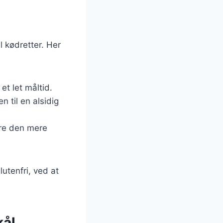
l kødretter. Her
et let måltid.
en til en alsidig
øre den mere
lutenfri, ved at
kål