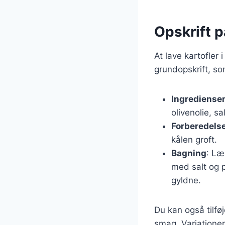
Opskrift p
At lave kartofler
grundopskrift, so
Ingrediense
olivenolie, sa
Forberedels
kålen groft.
Bagning
: Læ
med salt og p
gyldne.
Du kan også tilfø
smag. Variationer