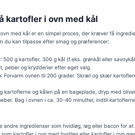
å kartofler i ovn med kål
 i ovn med kål er en simpel proces, der kræver få ingredi
m du kan tilpasse efter smag og præferencer:
r
: 500 g kartofler, 300 g kål (f.eks. grønkål eller savoykål
lt, peber og krydderier efter eget valg.
e
: Forvarm ovnen til 200 grader. Skræl og skær kartofler
g kartoflerne og kålen på en bageplade, dryp med oliven
eber. Bag i ovnen i ca. 30-40 minutter, indtil kartoflern
je andre ingredienser som hvidløg, løg eller bacon for at 
 som kartofler i ovn med hvidløg eller kartofler i ovn m