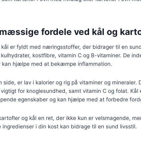
æssige fordele ved kål og karto
kål er fyldt med næringsstoffer, der bidrager til en sund
l kulhydrater, kostfibre, vitamin C og B-vitaminer. De in
er kan hjælpe med at bekæmpe inflammation.
side, er lav i kalorier og rig på vitaminer og mineraler.
 vigtigt for knoglesundhed, samt vitamin C og folat. Kål 
ende egenskaber og kan hjælpe med at forbedre fordø
rtofler og kål en ret, der ikke kun er velsmagende, m
 ingredienser i din kost kan bidrage til en sund livsstil.