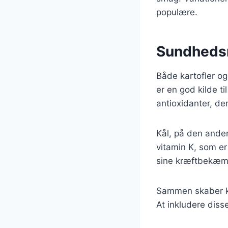
populære.
Sundhedsm
Både kartofler og 
er en god kilde ti
antioxidanter, d
Kål, på den anden 
vitamin K, som er
sine kræftbekæmp
Sammen skaber ka
At inkludere disse