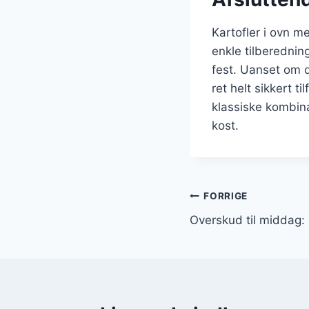
Kartofler i ovn m
enkle tilberednin
fest. Uanset om du
ret helt sikkert t
klassiske kombina
kost.
Indlægsnavi
FORRIGE
Overskud til middag: 