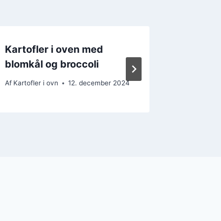
Kartofler i oven med
Kartofl
blomkål og broccoli
blomkål
Af
Kartofler i ovn
12. december 2024
Af
Kartofler