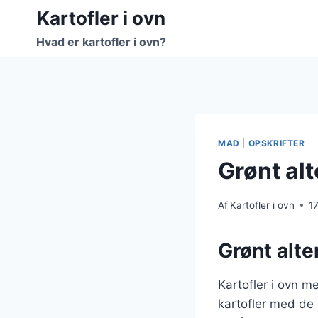
Fortsæt
Kartofler i ovn
til
Hvad er kartofler i ovn?
indhold
MAD
|
OPSKRIFTER
Grønt alt
Af
Kartofler i ovn
1
Grønt alte
Kartofler i ovn m
kartofler med de