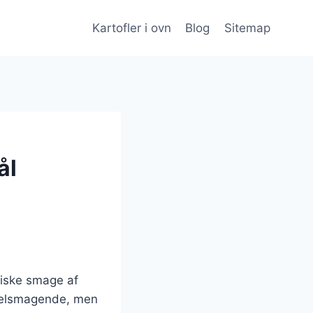
Kartofler i ovn
Blog
Sitemap
ål
siske smage af
 velsmagende, men