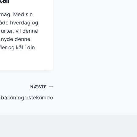
 smag. Med sin
 både hverdag og
rurter, vil denne
at nyde denne
er og kål i din
NÆSTE
d bacon og ostekombo