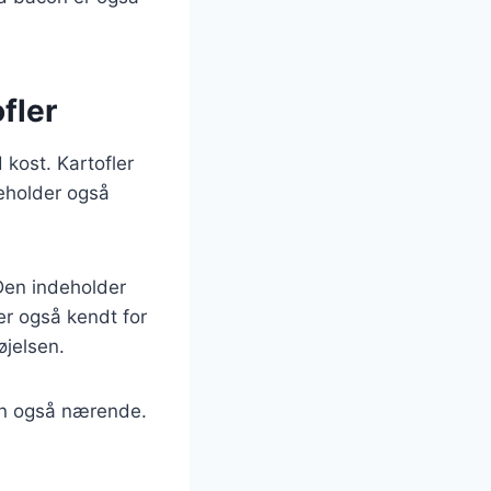
fler
 kost. Kartofler
deholder også
 Den indeholder
er også kendt for
jelsen.
en også nærende.