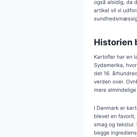
også alsidig, da 
artikel vil vi udf
sundhedsmæssige 
Historien 
Kartofler har en l
Sydamerika, hvor 
det 16. århundred
verden over. Ovn
mere almindelige
I Danmark er kart
blevet en favorit,
smag og tekstur. 
begge ingrediense