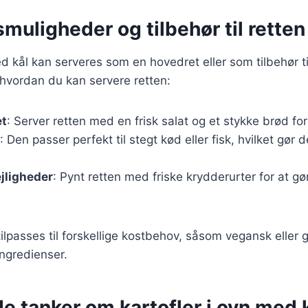
muligheder og tilbehør til retten
ed kål kan serveres som en hovedret eller som tilbehør ti
, hvordan du kan servere retten:
et
: Server retten med en frisk salat og et stykke brød for 
: Den passer perfekt til stegt kød eller fisk, hvilket gør d
lejligheder
: Pynt retten med friske krydderurter for at g
ilpasses til forskellige kostbehov, såsom vegansk eller g
ingredienser.
e tanker om kartofler i ovn med 