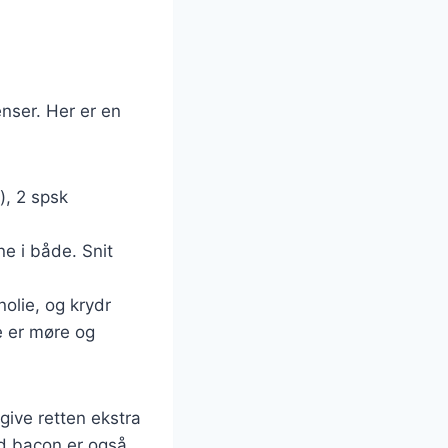
enser. Her er en
), 2 spsk
ne i både. Snit
olie, og krydr
e er møre og
give retten ekstra
ed bacon er også