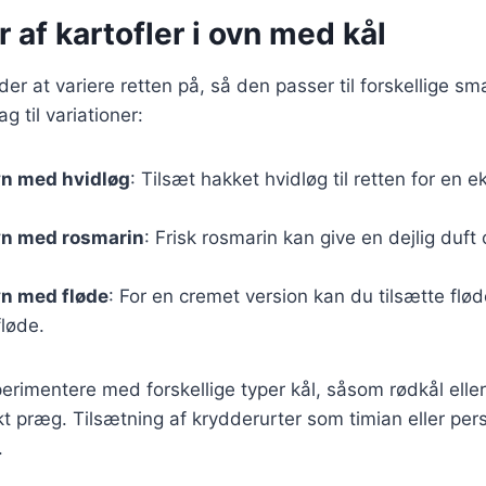
r af kartofler i ovn med kål
r at variere retten på, så den passer til forskellige s
g til variationer:
ovn med hvidløg
: Tilsæt hakket hvidløg til retten for en 
ovn med rosmarin
: Frisk rosmarin kan give en dejlig duft 
ovn med fløde
: For en cremet version kan du tilsætte flød
løde.
rimentere med forskellige typer kål, såsom rødkål eller 
ikt præg. Tilsætning af krydderurter som timian eller pers
.