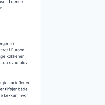
nser. I denne
r,
ergene i
eret i Europa i
ange køkkener
r, da ovne blev
agte kartofler er
er tilføjer både
ke køkken, hvor